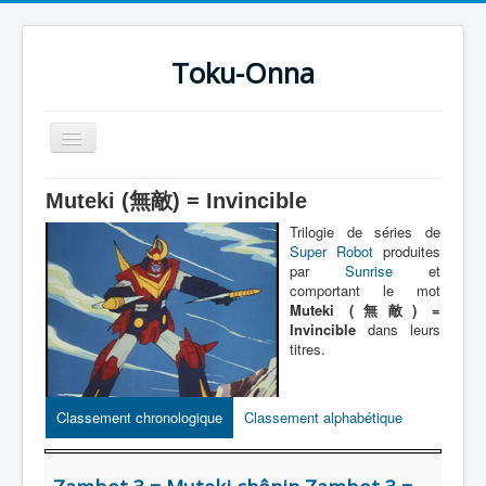
Toku-Onna
Basculer
la
navigation
Accueil
Muteki (無敵) = Invincible
Toku-Actrices
Trilogie de séries de
Super Robot
produites
Toku-Critiques
par
Sunrise
et
comportant le mot
Séries
Muteki (無敵) =
Invincible
dans leurs
Films
titres.
COSAA
Dessins
Classement chronologique
Classement alphabétique
Artiste Asperger