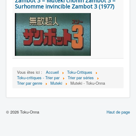
Zambot 3 = Muteki chônin Zambot 3 =
Lexique
Surhomme invincible Zambot 3 (1977)
Série
Acteur
Équipe
Personnage
Transformation
Équipement
Vous êtes ici :
Accueil
Toku-Critiques
Mecha
Toku-critiques - Trier par
Trier par séries
Trier par genre
Muteki
Muteki - Toku-Onna
Objet
Lieu
Épisode
© 2026 Toku-Onna
Haut de page
Référence
Fanservice
Générique