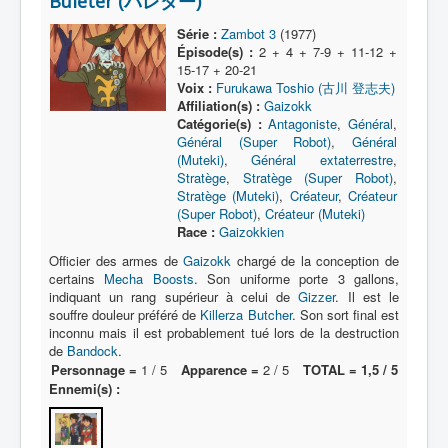
Buleter (バレター)
Lexique
Série :
Zambot 3
(1977)
Série
Épisode(s) :
2 + 4 + 7-9 + 11-12 +
15-17 + 20-21
Acteur
Voix :
Furukawa Toshio (古川 登志夫)
Affiliation(s) :
Gaizokk
Équipe
Catégorie(s) :
Antagoniste
,
Général
,
Général (Super Robot)
,
Général
Personnage
(Muteki)
,
Général extaterrestre
,
Transformation
Stratège
,
Stratège (Super Robot)
,
Stratège (Muteki)
,
Créateur
,
Créateur
Équipement
(Super Robot)
,
Créateur (Muteki)
Race :
Gaizokkien
Mecha
Officier des armes de
Gaizokk
chargé de la conception de
certains
Mecha Boosts
. Son uniforme porte 3 gallons,
Objet
indiquant un rang supérieur à celui de
Gizzer
. Il est le
Lieu
souffre douleur préféré de
Killerza Butcher
. Son sort final est
inconnu mais il est probablement tué lors de la destruction
Épisode
de
Bandock
.
Personnage =
1 / 5
Apparence =
2 / 5
TOTAL = 1,5 / 5
Référence
Ennemi(s) :
Fanservice
Générique