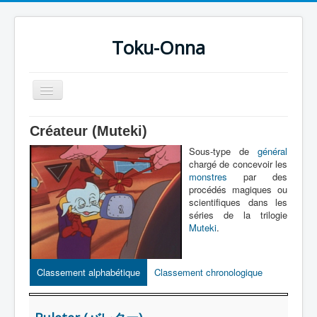
Toku-Onna
Basculer
la
navigation
Accueil
Créateur (Muteki)
Toku-Actrices
Sous-type de
général
chargé de concevoir les
Toku-Critiques
monstres
par des
procédés magiques ou
Séries
scientifiques dans les
séries de la trilogie
Films
Muteki
.
COSAA
Dessins
Classement alphabétique
Classement chronologique
Artiste Asperger