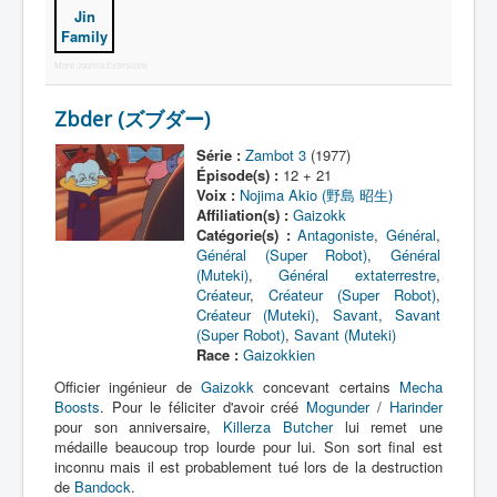
Jin
Family
Protagoniste
More Joomla Extensions
Entourage
Zbder (ズブダー)
Antagoniste
Série :
Zambot 3
(1977)
Monstre
Épisode(s) :
12 + 21
Voix :
Nojima Akio (野島 昭生)
Autre
Affiliation(s) :
Gaizokk
Animal
Catégorie(s) :
Antagoniste
,
Général
,
Général (Super Robot)
,
Général
Race
(Muteki)
,
Général extaterrestre
,
Créateur
,
Créateur (Super Robot)
,
Archétype
Créateur (Muteki)
,
Savant
,
Savant
(Super Robot)
,
Savant (Muteki)
Récurrent
Race :
Gaizokkien
Officier ingénieur de
Gaizokk
concevant certains
Mecha
Subalterne
Boosts
. Pour le féliciter d'avoir créé
Mogunder
/
Harinder
pour son anniversaire,
Killerza Butcher
lui remet une
Allié
médaille beaucoup trop lourde pour lui. Son sort final est
Identité humaine
inconnu mais il est probablement tué lors de la destruction
de
Bandock
.