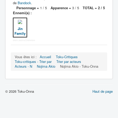
de
Bandock
.
Personnage =
1 / 5
Apparence =
3 / 5
TOTAL = 2 / 5
N
Ennemi(s) :
O
P
Jin
Family
Q
More Joomla Extensions
R
S
Vous êtes ici :
Accueil
Toku-Critiques
Toku-critiques - Trier par
Trier par acteurs
T
Acteurs - N
Nojima Akio
Nojima Akio - Toku-Onna
U
V
W
© 2026 Toku-Onna
Haut de page
X
Y
Z