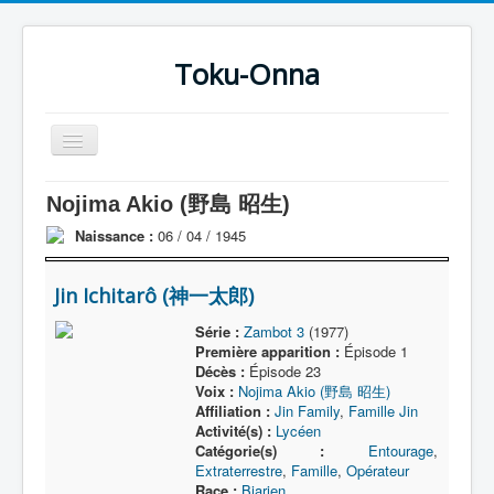
Toku-Onna
Basculer
la
navigation
Accueil
Nojima Akio (野島 昭生)
Toku-Actrices
Naissance :
06 / 04 / 1945
Toku-Critiques
Jin Ichitarô (神一太郎)
Séries
Série :
Zambot 3
(1977)
Films
Première apparition :
Épisode 1
Décès :
Épisode 23
COSAA
Voix :
Nojima Akio (野島 昭生)
Affiliation :
Jin Family
,
Famille Jin
Dessins
Activité(s) :
Lycéen
Catégorie(s) :
Entourage
,
Artiste Asperger
Extraterrestre
,
Famille
,
Opérateur
Race :
Biarien