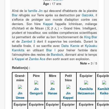
Lexique
Âge :
17 ans
Série
Aîné de la
famille Jin
qui descend d'habitants de la planète
Biar
réfugiés sur Terre après sa destruction par
Gaizokk
, il
Acteur
s'efforce de protéger son monde d'adoption contre ces
derniers. Son frère
Kappei
l'appelle Ichiniisan, mélange
Équipe
d'Ichitarô et de Niisan (兄さん) = Grand frère. Intelligent,
prudent et travailleur, ses solides compétences scientifiques
Personnage
lui permettent de veiller au bon fonctionnement de
King Biar
et de
Zambot 3
dont il supervise les combats. Durant la
Transformation
bataille finale, il se sacrifie avec
Daita Kamie
et
Kyûsaku
Kamikita
en utilisant
Biar I
pour freiner l'entrée dans
Équipement
l'atmosphère des restes de
Bandock
, donnant ainsi le temps
à
Kappei
et
Zambo Ace
d'en sortir avant son explosion.
Mecha
Note =
3 / 5
Relation(s) :
Objet
Grand-
Père
Mère
Petit
Équipier
Équipiè
Lieu
mère
frère
Épisode
Jin
Jin
Kamikita
Kamiki
Référence
Jin
Gengorô
Hanae
Jin
Heizaemon
Keiko
Umee
Kappei
Fanservice
Équipier
Équipière
Équipier
Équipier
Équipière
Équipiè
Générique