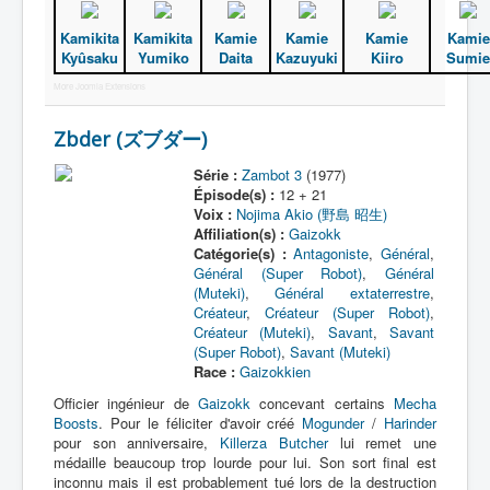
Kamikita
Kamikita
Kamie
Kamie
Kamie
Kamie
A
Kyûsaku
Yumiko
Daita
Kazuyuki
Kiiro
Sumie
B
More Joomla Extensions
C
Zbder (ズブダー)
D
Série :
Zambot 3
(1977)
E
Épisode(s) :
12 + 21
Voix :
Nojima Akio (野島 昭生)
F
Affiliation(s) :
Gaizokk
Catégorie(s) :
Antagoniste
,
Général
,
G
Général (Super Robot)
,
Général
(Muteki)
,
Général extaterrestre
,
H
Créateur
,
Créateur (Super Robot)
,
Créateur (Muteki)
,
Savant
,
Savant
I
(Super Robot)
,
Savant (Muteki)
Race :
Gaizokkien
J
Officier ingénieur de
Gaizokk
concevant certains
Mecha
K
Boosts
. Pour le féliciter d'avoir créé
Mogunder
/
Harinder
pour son anniversaire,
Killerza Butcher
lui remet une
L
médaille beaucoup trop lourde pour lui. Son sort final est
inconnu mais il est probablement tué lors de la destruction
M