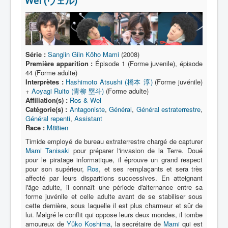
Wel (ヴェル)
Lexique
Série
Acteur
Série :
Sangiin Giin Kôho Mami
(2008)
Équipe
Première apparition :
Épisode 1 (Forme juvenile), épisode
44 (Forme adulte)
Personnage
Interprètes :
Hashimoto Atsushi (橋本 淳)
(Forme juvénile)
Transformation
+
Aoyagi Ruito (青柳 塁斗)
(Forme adulte)
Affiliation(s) :
Ros & Wel
Équipement
Catégorie(s) :
Antagoniste
,
Général
,
Général estraterrestre
,
Général repenti
,
Assistant
Mecha
Race :
M88ien
Timide employé de bureau extraterrestre chargé de capturer
Objet
Mami Tanisaki
pour préparer l'invasion de la Terre. Doué
Lieu
pour le piratage informatique, il éprouve un grand respect
pour son supérieur,
Ros
, et ses remplaçants et sera très
Épisode
affecté par leurs disparitions successives. En atteignant
l'âge adulte, il connaît une période d'alternance entre sa
Référence
forme juvénile et celle adulte avant de se stabiliser sous
cette dernière, sous laquelle il est plus charmeur et sûr de
Fanservice
lui. Malgré le conflit qui oppose leurs deux mondes, il tombe
amoureux de
Yûko Koshima
, la secrétaire de
Mami
qui est
Générique