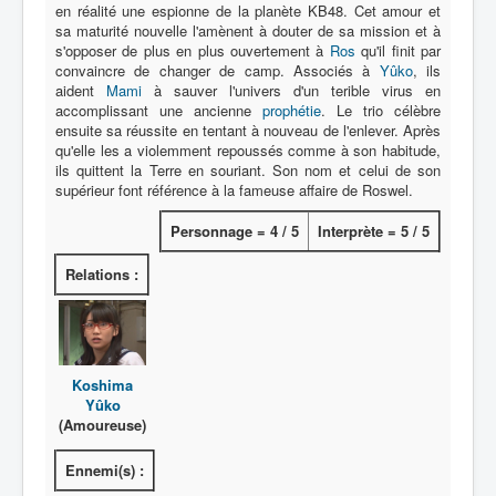
en réalité une espionne de la planète KB48. Cet amour et
sa maturité nouvelle l'amènent à douter de sa mission et à
Protagoniste
s'opposer de plus en plus ouvertement à
Ros
qu'il finit par
convaincre de changer de camp. Associés à
Yûko
, ils
Entourage
aident
Mami
à sauver l'univers d'un terible virus en
accomplissant une ancienne
prophétie
. Le trio célèbre
Antagoniste
ensuite sa réussite en tentant à nouveau de l'enlever. Après
qu'elle les a violemment repoussés comme à son habitude,
Monstre
ils quittent la Terre en souriant. Son nom et celui de son
supérieur font référence à la fameuse affaire de Roswel.
Autre
Personnage = 4 / 5
Interprète = 5 / 5
Animal
Race
Relations :
Archétype
Récurrent
Koshima
Subalterne
Yûko
(Amoureuse)
Allié
Identité humaine
Ennemi(s) :