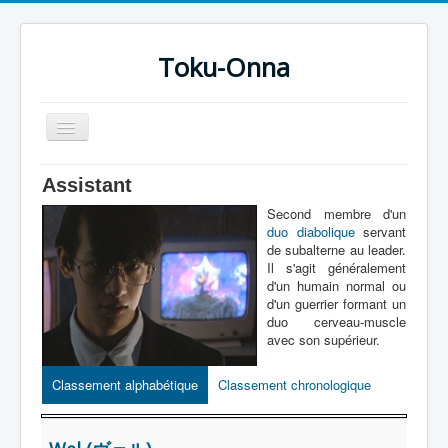
Toku-Onna
Basculer
la
navigation
Accueil
Assistant
Toku-Actrices
Second membre d'un
duo diabolique
servant
Toku-Critiques
de subalterne au leader.
Il s'agit généralement
Séries
d'un humain normal ou
d'un guerrier formant un
Films
duo cerveau-muscle
avec son supérieur.
COSAA
Dessins
Classement alphabétique
Classement chronologique
Artiste Asperger