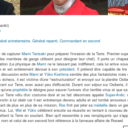
aniki)
)
éral extraterrestre
,
Général repenti
,
Commandant en second
é de capturer
Mami Tanisaki
pour préparer l'invasion de la Terre. Premier sup
 les membres de gangs utilisent pour désigner leur chef). Il porte un cha
itation (Le physique de
Mami
ne le laissant pas indifférent, cela lui arrive sou
e et est entièrement dévoué à son
président
. Il prétend être capable de lire
re discussion entre
Mami
et
Yûko Koshima
semble des plus fantaisistes mais de
s échecs, il est victime d'une "restructuration" et envoyé sur la planète Osi
ent sur Terre, avec aussi peu d'efficacité. Durant son séjour sur Osiberia, il
 qu'une
prophétie
la désigne pour sauver l'univers d'un terrible virus et que sa
e sur Terre vêtu d'un costume doré et se fait désormais appeler
Super-Aniki
;
clin à lui obéir car il est entretemps devenu adulte et est tombé amoureux
utant de plus en plus de sa mission,
Ros
finit par jeter sa
médaille
dans un ges
irus. Lui,
Wel
et
Yûko
célèbrent ensuite sa réussite en tentant à nouveau de 
ttent la Terre en souriant. Bien qu'il ressemble à ses remplaçants qui s'ap
n nom et celui de son second font référence à la fameuse affaire de Roswel.