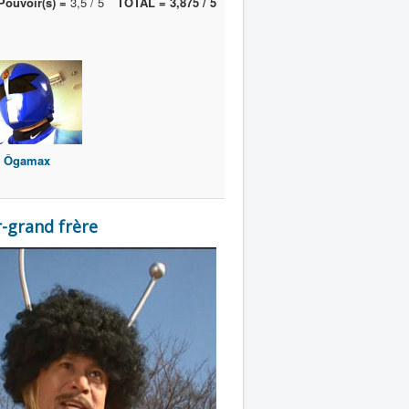
Pouvoir(s) =
3,5 / 5
TOTAL = 3,875 / 5
Ôgamax
-grand frère