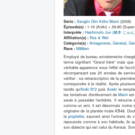
Série :
Sangiin Giin Kôho Mami
(2008)
Épisode(s) :
1-16 (Aniki) + 59-80 (Super-
Interprète :
Hashimoto Jun (橋本 じゅん
Affiliation(s) :
Ros & Wel
Catégorie(s) :
Antagoniste
,
Général
,
Gén
Race :
M88ien
Employé de bureau extraterrestre charg
terme signifiant "Grand frère" mais que
véritable apparence sous l'effet de l'exc
récompensant ses 20 années de servic
vérifier : sa retranscription de la premiè
correspondre à la réalité. Après plusieur
tandis qu'
Aniki N°2
puis
Aneki
le remplac
les tentatives d'enlèvement de
Mami
est
seule à posséder l'antidote. Il retourn
comme un ami, il est désormais moins en
originaire de la planète rivale KB48. Do
la
prophétie
, sauvant ainsi l'univers du v
repoussés comme à son habitude, ils qui
son dialecte qui est celui du Kensai. So