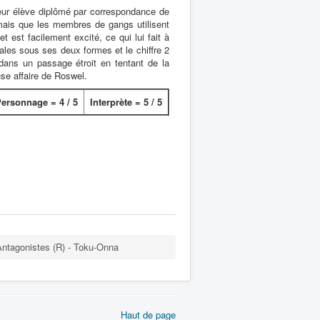
lleur élève diplômé par correspondance de
 mais que les membres de gangs utilisent
 est facilement excité, ce qui lui fait à
males sous ses deux formes et le chiffre 2
dans un passage étroit en tentant de la
use affaire de Roswel.
ersonnage = 4 / 5
Interprète = 5 / 5
Antagonistes (R) - Toku-Onna
Haut de page