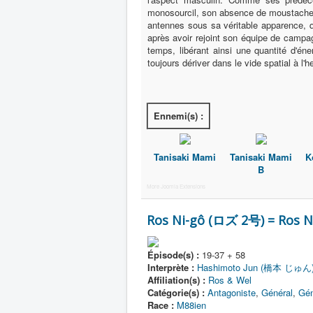
monosourcil, son absence de moustache,
antennes sous sa véritable apparence, q
après avoir rejoint son équipe de campag
temps, libérant ainsi une quantité d'éne
toujours dériver dans le vide spatial à l
Ennemi(s) :
Tanisaki Mami
Tanisaki Mami
K
B
More Joomla Extensions
Ros Ni-gô (ロズ 2号) = Ros N
Épisode(s) :
19-37 + 58
Interprète :
Hashimoto Jun (橋本 じゅん
Affiliation(s) :
Ros & Wel
Catégorie(s) :
Antagoniste
,
Général
,
Gén
Race :
M88ien