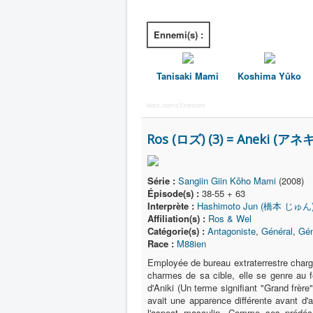
Ennemi(s) :
Tanisaki Mami
Koshima Yûko
More Joomla Extensions
Ros (ロズ) (3) = Aneki (アネキ
Série :
Sangiin Giin Kôho Mami
(2008)
Épisode(s) :
38-55 + 63
Interprète :
Hashimoto Jun (橋本 じゅん
Affiliation(s) :
Ros & Wel
Catégorie(s) :
Antagoniste
,
Général
,
Gén
Race :
M88ien
Employée de bureau extraterrestre char
charmes de sa cible, elle se genre au f
d'Aniki (Un terme signifiant "Grand frère
avait une apparence différente avant d'at
l'aspect masculin. Comme ses prédéc