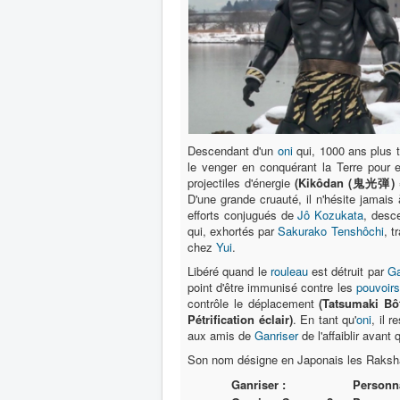
Descendant d'un
oni
qui, 1000 ans plus t
le venger en conquérant la Terre pour
projectiles d'énergie
(Kikôdan (鬼光弾) =
D'une grande cruauté, il n'hésite jamais
efforts conjugués de
Jô Kozukata
, desc
qui, exhortés par
Sakurako Tenshôchi
, t
chez
Yui
.
Libéré quand le
rouleau
est détruit par
Ga
point d'être immunisé contre les
pouvoirs
contrôle le déplacement
(Tatsumaki B
Pétrification éclair)
. En tant qu'
oni
, il 
aux amis de
Ganriser
de l'affaiblir avant
Son nom désigne en Japonais les Raksh
Ganriser :
Personn