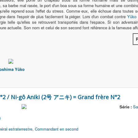
 sa barbe mal rasée, le port d'un boa sous sa forme humaine et une combi
u'elle reprend sous l'effet du stress. Comme eux, elle échoue dans toutes s
ne dans l'espoir de plus facilement la piéger. Lors d'un combat contre
Yûko
rgie telle qu'elles se retrouvent transportés dans l'espace. Si son adversai
'heure actuelle. Son nom et celui de son second font référence à la fameuse af
P
oshima Yûko
°2 / Ni-gô Aniki (2号 アニキ) = Grand frère N°2
Série :
Sa
)
éral estraterrestre
,
Commandant en second