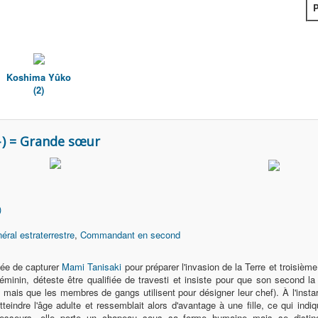
P
Koshima Yûko
(2)
) = Grande sœur
)
éral estraterrestre
,
Commandant en second
gée de capturer
Mami Tanisaki
pour préparer l'invasion de la Terre et troisièm
éminin, déteste être qualifiée de travesti et insiste pour que son second
" mais que les membres de gangs utilisent pour désigner leur chef). À l'insta
teindre l'âge adulte et ressemblait alors d'avantage à une fille, ce qui indiq
esseurs, elle porte un chapeau sous sa forme humaine mais se distin