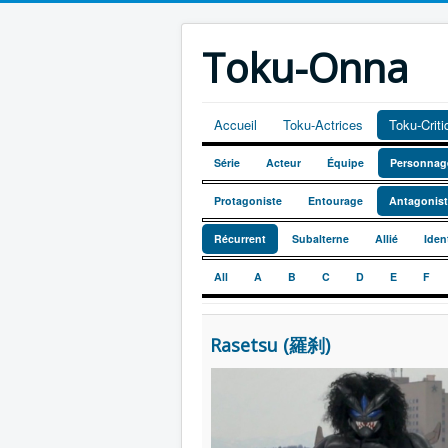
Toku-Onna
Accueil
Toku-Actrices
Toku-Crit
Série
Acteur
Équipe
Personnag
Protagoniste
Entourage
Antagonis
Récurrent
Subalterne
Allié
Iden
All
A
B
C
D
E
F
Rasetsu (羅刹)