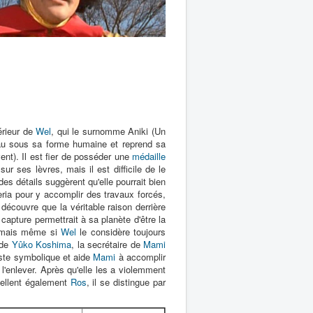
érieur de
Wel
, qui le surnomme Aniki (Un
peau sous sa forme humaine et reprend sa
vent). Il est fier de posséder une
médaille
 sur ses lèvres, mais il est difficile de le
s détails suggèrent qu'elle pourrait bien
beria pour y accomplir des travaux forcés,
 découvre que la véritable raison derrière
 capture permettrait à sa planète d'être la
 mais même si
Wel
le considère toujours
 de
Yûko Koshima
, la secrétaire de
Mami
te symbolique et aide
Mami
à accomplir
l'enlever. Après qu'elle les a violemment
pellent également
Ros
, il se distingue par