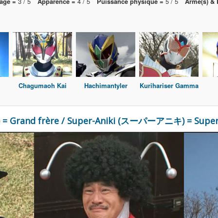
age =
3 / 5
Apparence =
4 / 5
Puissance physique =
5 / 5
Arme(s) & 
Chagumaoh Kai
Hachimantyler
Kurihariser Gamma
) = Grand frère / Super-Aniki (スーパーアニキ) = Super