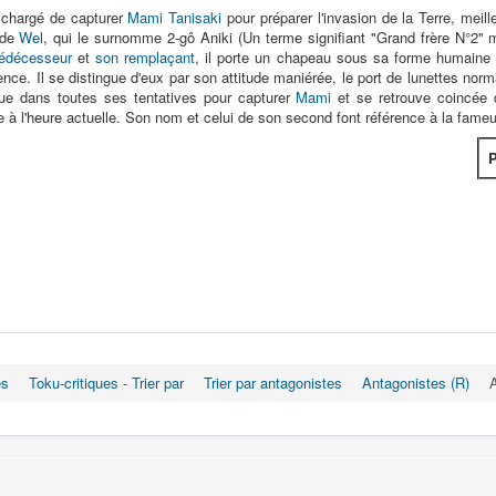
e chargé de capturer
Mami Tanisaki
pour préparer l'invasion de la Terre, mei
 de
Wel
, qui le surnomme 2-gô Aniki (Un terme signifiant "Grand frère N°2"
rédécesseur
et
son remplaçant
, il porte un chapeau sous sa forme humaine et
nce. Il se distingue d'eux par son attitude maniérée, le port de lunettes nor
e dans toutes ses tentatives pour capturer
Mami
et se retrouve coincée 
être à l'heure actuelle. Son nom et celui de son second font référence à la fame
P
es
Toku-critiques - Trier par
Trier par antagonistes
Antagonistes (R)