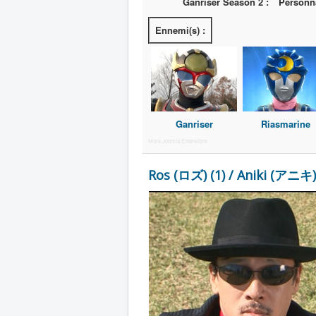
Ganriser Season 2 :
Personn
Ennemi(s) :
Ganriser
Riasmarine
More Joomla Extensions
Ros (ロズ) (1) / Aniki (アニキ