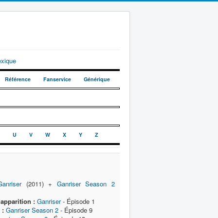
exique
Référence
Fanservice
Générique
U
V
W
X
Y
Z
Ganriser
(2011) +
Ganriser Season 2
apparition :
Ganriser
- Épisode 1
 :
Ganriser Season 2
- Épisode 9