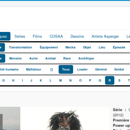
iques
Séries
Films
COSAA
Dessins
Artiste Asperger
L
e
Transformation
Équipement
Mecha
Objet
Lieu
Épisode
te
Monstre
Autre
Animal
Race
Archétype
_
_
tité humaine
Malfaiteur
[]
Tous
Leader
Général
Soldat
G
H
I
J
K
L
M
N
O
P
Q
R
S
T
Série :
(2012)
Première 
Power up