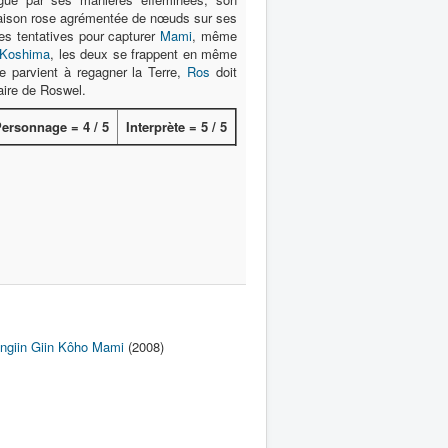
naison rose agrémentée de nœuds sur ses
es tentatives pour capturer
Mami
, même
 Koshima
, les deux se frappent en même
re parvient à regagner la Terre,
Ros
doit
faire de Roswel.
ersonnage = 4 / 5
Interprète = 5 / 5
ngiin Giin Kôho Mami
(2008)