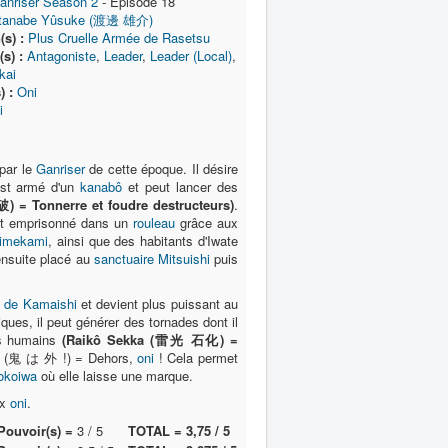
anriser Season 2
- Épisode 18
tanabe Yûsuke (渡邊 雄介)
(s) :
Plus Cruelle Armée de Rasetsu
s) :
Antagoniste
,
Leader
,
Leader (Local)
,
kai
 :
Oni
i
par le
Ganriser
de cette époque. Il désire
est armé d'un
kanabô
et peut lancer des
= Tonnerre et foudre destructeurs)
.
u et emprisonné dans un
rouleau
grâce aux
Himekami
, ainsi que des habitants d'Iwate
nsuite placé au
sanctuaire Mitsuishi
puis
 de Kamaishi
et devient plus puissant au
ques, il peut générer des tornades dont il
les humains
(Raikô Sekka (雷光 石化) =
! (鬼 は 外 !) = Dehors,
oni
! Cela permet
okoiwa
où elle laisse une marque.
ux
oni
.
Pouvoir(s) =
3 / 5
TOTAL = 3,75 / 5