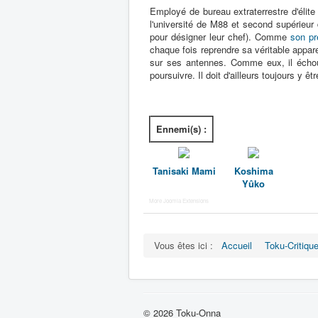
Employé de bureau extraterrestre d'élit
l'université de M88 et second supérieur
pour désigner leur chef). Comme
son p
chaque fois reprendre sa véritable appare
sur ses antennes. Comme eux, il échou
poursuivre. Il doit d'ailleurs toujours y 
Ennemi(s) :
Tanisaki Mami
Koshima
Yûko
More Joomla Extensions
Vous êtes ici :
Accueil
Toku-Critiqu
© 2026 Toku-Onna