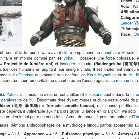
Décès :
G
Voix :
Wa
Affiliation
Catégorie(
Leader Yô
Thèmes(s)
Race :
On
ôt, semait la terreur à Iwate avant d'être emprisonné au
sanctuaire Mitsuishi
 en faire un monde dominé par les
yôkai
. Il possède une force colossale, 
 Projectile de lumière
oni
)
et invoquer la foudre
(Raidengekiha (雷電撃破) 
 à tuer des humains en aspirant leur énergie vitale. Il est finalement vainc
endant du
Ganriser
qui vainquit son ancêtre, de
Kenji Hayachine
et de
Yui 
ransmettent leur force vitale au superhéros en l'encourageant. Le
rouleau
est e
ku Yakeishi
, il fusionne avec un échantillon d'
hihiirokane
caché dans la
mine
 paralysants
de
Yui
. Désormais doté d'yeux rouges et d'une veste ornée de pi
ôfûzan (竜巻 暴風斬) = Tornade tempête tueuse)
, mais aussi pétrifier 
reste cependant vulnérable aux haricots qu'on lui lance en criant
Oni
wa soto 
 que ce dernier lui porte un coup fatal. Avant de mourir, il pose sa main sur l'
Ot
asas, démons anthropophages de la mythologie hindou parfois apparentés a
age =
3 / 5
Apparence =
4 / 5
Puissance physique =
5 / 5
Arme(s) & 