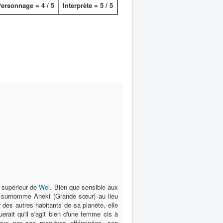
ersonnage = 4 / 5
Interprète = 5 / 5
e supérieur de
Wel
. Bien que sensible aux
 la surnomme Aneki (Grande sœur) au lieu
r des autres habitants de sa planète, elle
uerait qu'il s'agit bien d'une femme cis à
gue par ses manières efféminées, son