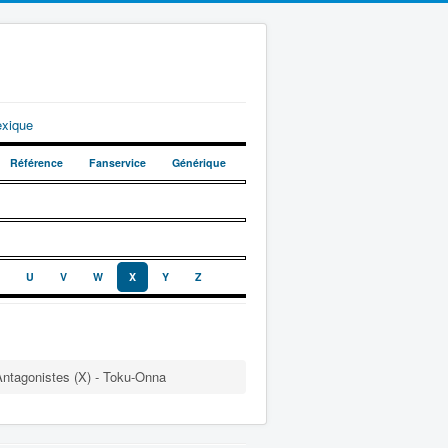
exique
Référence
Fanservice
Générique
U
V
W
X
Y
Z
Antagonistes (X) - Toku-Onna