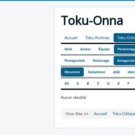
Toku-Onna
Accueil
Toku-Actrices
Toku-Crit
Série
Acteur
Équipe
Personnag
Protagoniste
Entourage
Antagonis
Récurrent
Subalterne
Allié
Iden
All
A
B
C
D
E
F
Aucun résultat
Vous êtes ici :
Accueil
Toku-Critiqu