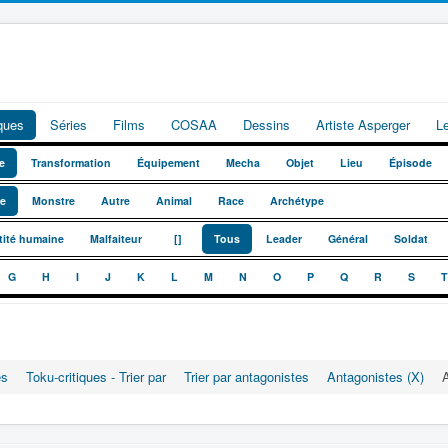
iques
Séries
Films
COSAA
Dessins
Artiste Asperger
L
e
Transformation
Équipement
Mecha
Objet
Lieu
Épisode
te
Monstre
Autre
Animal
Race
Archétype
_
_
tité humaine
Malfaiteur
[]
Tous
Leader
Général
Soldat
G
H
I
J
K
L
M
N
O
P
Q
R
S
T
es
Toku-critiques - Trier par
Trier par antagonistes
Antagonistes (X)