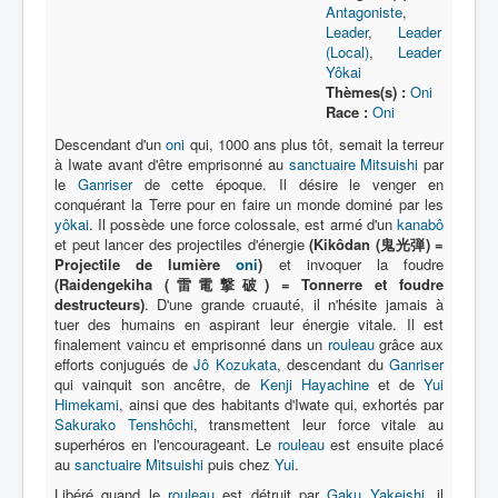
Antagoniste
,
Leader
,
Leader
(Local)
,
Leader
Yôkai
Thèmes(s) :
Oni
Race :
Oni
Descendant d'un
oni
qui, 1000 ans plus tôt, semait la terreur
à Iwate avant d'être emprisonné au
sanctuaire Mitsuishi
par
le
Ganriser
de cette époque. Il désire le venger en
conquérant la Terre pour en faire un monde dominé par les
yôkai
. Il possède une force colossale, est armé d'un
kanabô
et peut lancer des projectiles d'énergie
(Kikôdan (鬼光弾) =
Projectile de lumière
oni
)
et invoquer la foudre
(Raidengekiha (雷電撃破) = Tonnerre et foudre
destructeurs)
. D'une grande cruauté, il n'hésite jamais à
tuer des humains en aspirant leur énergie vitale. Il est
finalement vaincu et emprisonné dans un
rouleau
grâce aux
efforts conjugués de
Jô Kozukata
, descendant du
Ganriser
qui vainquit son ancêtre, de
Kenji Hayachine
et de
Yui
Himekami
, ainsi que des habitants d'Iwate qui, exhortés par
Sakurako Tenshôchi
, transmettent leur force vitale au
superhéros en l'encourageant. Le
rouleau
est ensuite placé
au
sanctuaire Mitsuishi
puis chez
Yui
.
Libéré quand le
rouleau
est détruit par
Gaku Yakeishi
, il