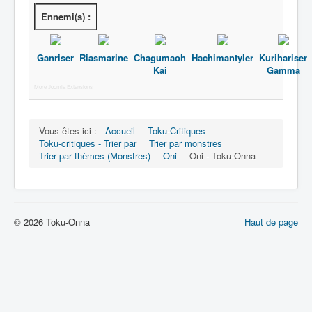
Ennemi(s) :
Ganriser
Riasmarine
Chagumaoh
Hachimantyler
Kurihariser
Kai
Gamma
More Joomla Extensions
Vous êtes ici :
Accueil
Toku-Critiques
Toku-critiques - Trier par
Trier par monstres
Trier par thèmes (Monstres)
Oni
Oni - Toku-Onna
© 2026 Toku-Onna
Haut de page