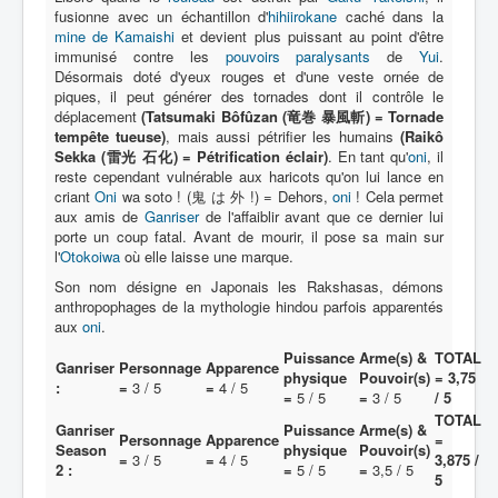
fusionne avec un échantillon d'
hihiirokane
caché dans la
mine de Kamaishi
et devient plus puissant au point d'être
immunisé contre les
pouvoirs paralysants
de
Yui
.
Désormais doté d'yeux rouges et d'une veste ornée de
piques, il peut générer des tornades dont il contrôle le
déplacement
(Tatsumaki Bôfûzan (竜巻 暴風斬) = Tornade
tempête tueuse)
, mais aussi pétrifier les humains
(Raikô
Sekka (雷光 石化) = Pétrification éclair)
. En tant qu'
oni
, il
reste cependant vulnérable aux haricots qu'on lui lance en
criant
Oni
wa soto ! (鬼 は 外 !) = Dehors,
oni
! Cela permet
aux amis de
Ganriser
de l'affaiblir avant que ce dernier lui
porte un coup fatal. Avant de mourir, il pose sa main sur
l'
Otokoiwa
où elle laisse une marque.
Son nom désigne en Japonais les Rakshasas, démons
anthropophages de la mythologie hindou parfois apparentés
aux
oni
.
Puissance
Arme(s) &
TOTAL
Ganriser
Personnage
Apparence
physique
Pouvoir(s)
= 3,75
:
=
3 / 5
=
4 / 5
=
5 / 5
=
3 / 5
/ 5
TOTAL
Ganriser
Puissance
Arme(s) &
Personnage
Apparence
=
Season
physique
Pouvoir(s)
=
3 / 5
=
4 / 5
3,875 /
2 :
=
5 / 5
=
3,5 / 5
5