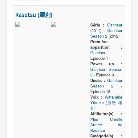
Protagoniste
Rasetsu (羅刹)
Entourage
Série :
Ganriser
(2011) +
Ganriser
Antagoniste
Season 2
(2012)
Première
Monstre
apparition :
Ganriser
-
Autre
Épisode 1
Power up :
Animal
Ganriser Season
2
- Épisode 9
Race
Décès :
Ganriser
Archétype
Season 2
-
Épisode 18
_
Voix :
Watanabe
[]
Yûsuke (渡邊 雄
介)
_
Affiliation(s) :
Nom
Plus Cruelle
Armée de
Thème
Rasetsu
Catégorie(s) :