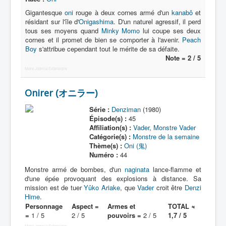
Lexique
Gigantesque
oni
rouge à deux cornes armé d'un
kanabô
et
Série
résidant sur l'île d'
Onigashima
. D'un naturel agressif, il perd
tous ses moyens quand
Minky Momo
lui coupe ses deux
Acteur
cornes et il promet de bien se comporter à l'avenir.
Peach
Boy
s'attribue cependant tout le mérite de sa défaite.
Équipe
Note = 2 / 5
More Joomla Extensions
Personnage
Transformation
Onirer (オニラー)
Équipement
Série :
Denziman
(1980)
Épisode(s) :
45
Mecha
Affiliation(s) :
Vader
,
Monstre Vader
Catégorie(s) :
Monstre de la semaine
Objet
Thème(s) :
Oni (鬼)
Numéro :
44
Lieu
Monstre armé de bombes, d'un
naginata
lance-flamme et
Épisode
d'une épée provoquant des explosions à distance. Sa
mission est de tuer
Yûko Ariake
, que
Vader
croit être
Denzi
Référence
Hime
.
Personnage
Aspect =
Armes et
TOTAL ≈
Fanservice
=
1 / 5
2 / 5
pouvoirs =
2 / 5
1,7 / 5
Générique
More Joomla Extensions