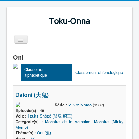
Toku-Onna
Basculer
la
navigation
Accueil
Oni
Toku-Actrices
Classement
Classement chronologique
alphabétique
Toku-Critiques
Séries
Daioni (大鬼)
Films
Série :
Minky Momo
(1982)
COSAA
Épisode(s) :
49
Voix :
Iizuka Shôzô (飯塚 昭三)
Dessins
Catégorie(s) :
Monstre de la semaine
,
Monstre (Minky
Momo)
Artiste Asperger
Thème(s) :
Oni (鬼)
Race :
Oni