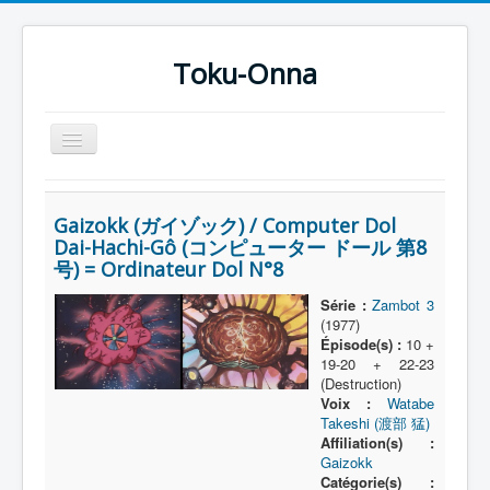
Toku-Onna
Basculer
la
navigation
Accueil
Gaizokk (ガイゾック) / Computer Dol
Toku-Actrices
Dai-Hachi-Gô (コンピューター ドール 第8
号) = Ordinateur Dol N°8
Toku-Critiques
Séries
Série :
Zambot 3
(1977)
Films
Épisode(s) :
10 +
19-20 + 22-23
COSAA
(Destruction)
Voix :
Watabe
Dessins
Takeshi (渡部 猛)
Affiliation(s) :
Artiste Asperger
Gaizokk
Catégorie(s) :