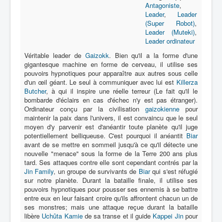
Lexique
Antagoniste
,
Leader
,
Leader
Série
(Super Robot)
,
Leader (Muteki)
,
Acteur
Leader ordinateur
Équipe
Véritable leader de
Gaizokk
. Bien qu'il a la forme d'une
gigantesque machine en forme de cerveau, il utilise ses
Personnage
pouvoirs hypnotiques pour apparaître aux autres sous celle
d'un œil géant. Le seul à communiquer avec lui est
Killerza
Transformation
Butcher
, à qui il inspire une réelle terreur (Le fait qu'il le
bombarde d'éclairs en cas d'échec n'y est pas étranger).
Équipement
Ordinateur conçu par la civilisation
gaizokienne
pour
maintenir la paix dans l'univers, il est convaincu que le seul
Mecha
moyen d'y parvenir est d'anéantir toute planète qu'il juge
potentiellement belliqueuse. C'est pourquoi il anéantit
Biar
Objet
avant de se mettre en sommeil jusqu'à ce qu'il détecte une
nouvelle "menace" sous la forme de la Terre 200 ans plus
Lieu
tard. Ses attaques contre elle sont cependant contrés par la
Jin Family
, un groupe de survivants de
Biar
qui s'est réfugié
Épisode
sur notre planète. Durant la bataille finale, il utilise ses
pouvoirs hypnotiques pour pousser ses ennemis à se battre
Référence
entre eux en leur faisant croire qu'ils affrontent chacun un de
Fanservice
ses monstres; mais une attaque reçue durant la bataille
libère
Uchûta Kamie
de sa transe et il guide
Kappei Jin
pour
Générique