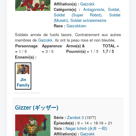
Malfaiteur
Affiliation(s) :
Gaizokk
Catégorie(s) :
Antagoniste
,
Soldat
,
_
Soldat (Super Robot)
,
Soldat
[]
(Muteki)
,
Soldat extraterrestre
Race :
Gaizokkien
_
Soldats armés de fusils lasers. Contrairement aux autres
Tous
membres de
Gaizokk
, ils ont la peau rose et non bleutée.
Leader
Personnage
Apparence
Arme(s) &
TOTAL ≈
=
1 / 5
=
3 / 5
Pouvoir(s) =
1 / 5
1,7 / 5
Général
Ennemi(s) :
Soldat
All
Jin
Family
A
More Joomla Extensions
B
Gizzer (ギッザー)
C
Série :
Zambot 3
(1977)
D
Épisode(s) :
9 + 14 + 18-19 + 21
Voix :
Nagai Ichirô (永井 一郎)
E
Affiliation(s) :
Gaizokk