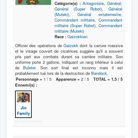
F
Catégorie(s) :
Antagoniste
,
Général
,
Général (Super Robot)
,
Général
G
(Muteki)
,
Général extaterrestre
,
Commandant militaire
,
Commandant
H
militaire (Super Robot)
,
Commandant
militaire (Muteki)
I
Race :
Gaizokkien
J
Officier des opérations de
Gaizokk
dont la carrure massive
et le visage couvert de cicatrices suggère qu'il a souvent
K
pris part aux combats durant sa carrière militaire. Son
uniforme porte 2 gallons, indiquant un rang inférieur à celui
L
de
Buleter
. Son sort final est inconnu mais il est
probablement tué lors de la destruction de
Bandock
.
M
Personnage =
1 / 5
Apparence =
2 / 5
TOTAL = 1,5 / 5
Ennemi(s) :
N
O
Jin
P
Family
Q
More Joomla Extensions
R