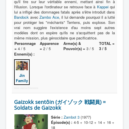
qu'il tire sur leur véritable ennemi, mettant ainsi fin à
l'illusion. Lorsque l'ordinateur se retrouve face à
Kappei
qui
Protagoniste
lui a infligé des dommages fatals après s'être introduit dans
Bandock
avec
Zambo Ace
, il lui demande pourquoi il a lutté
Entourage
pour protéger les "méchants" Terriens, puis explose. Son
vrai nom suggère l'existence d'au moins sept autres
Antagoniste
modèles dont on espère qu'ils ne s'acquittent pas de la
même mission, plus génocidaire que pacificatrice.
Monstre
Personnage
Apparence
Arme(s) &
TOTAL =
=
4 / 5
=
2 / 5
Pouvoir(s) =
3 / 5
3 / 5
Autre
Ennemi(s) :
Animal
Race
Jin
Archétype
Family
More Joomla Extensions
Récurrent
Gaizokk sentôin (ガイゾック 戦闘員) =
Subalterne
Soldats de Gaizokk
Allié
Série :
Zambot 3
(1977)
Identité humaine
Épisode(s) :
4-5 + 10-12 + 14 + 16 +
18