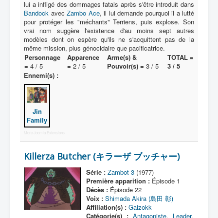
Malfaiteur
lui a infligé des dommages fatals après s'être introduit dans
Bandock
avec
Zambo Ace
, il lui demande pourquoi il a lutté
_
pour protéger les "méchants" Terriens, puis explose. Son
[]
vrai nom suggère l'existence d'au moins sept autres
modèles dont on espère qu'ils ne s'acquittent pas de la
_
même mission, plus génocidaire que pacificatrice.
Tous
Personnage
Apparence
Arme(s) &
TOTAL =
=
4 / 5
=
2 / 5
Pouvoir(s) =
3 / 5
3 / 5
Leader
Ennemi(s) :
Général
Soldat
Jin
Family
More Joomla Extensions
Killerza Butcher (キラーザ ブッチャー)
Série :
Zambot 3
(1977)
Première apparition :
Épisode 1
Décès :
Épisode 22
Voix :
Shimada Akira (島田 彰)
Affiliation(s) :
Gaizokk
Catégorie(s) :
Antagoniste
,
Leader
,