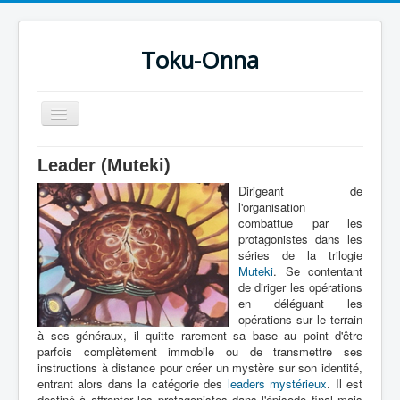
Toku-Onna
Basculer
la
navigation
Accueil
Leader (Muteki)
Toku-Actrices
Dirigeant de
l'organisation
Toku-Critiques
combattue par les
protagonistes dans les
Séries
séries de la trilogie
Muteki
. Se contentant
Films
de diriger les opérations
en déléguant les
COSAA
opérations sur le terrain
à ses généraux, il quitte rarement sa base au point d'être
Dessins
parfois complètement immobile ou de transmettre ses
instructions à distance pour créer un mystère sur son identité,
Artiste Asperger
entrant alors dans la catégorie des
leaders mystérieux
. Il est
destiné à affronter les protagonistes dans l'épisode final mais