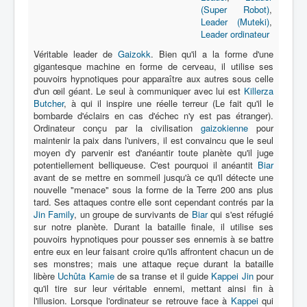
(Super Robot)
,
Leader (Muteki)
,
Protagoniste
Leader ordinateur
Entourage
Véritable leader de
Gaizokk
. Bien qu'il a la forme d'une
gigantesque machine en forme de cerveau, il utilise ses
Antagoniste
pouvoirs hypnotiques pour apparaître aux autres sous celle
d'un œil géant. Le seul à communiquer avec lui est
Killerza
Monstre
Butcher
, à qui il inspire une réelle terreur (Le fait qu'il le
bombarde d'éclairs en cas d'échec n'y est pas étranger).
Autre
Ordinateur conçu par la civilisation
gaizokienne
pour
maintenir la paix dans l'univers, il est convaincu que le seul
Animal
moyen d'y parvenir est d'anéantir toute planète qu'il juge
potentiellement belliqueuse. C'est pourquoi il anéantit
Biar
Race
avant de se mettre en sommeil jusqu'à ce qu'il détecte une
nouvelle "menace" sous la forme de la Terre 200 ans plus
Archétype
tard. Ses attaques contre elle sont cependant contrés par la
Jin Family
, un groupe de survivants de
Biar
qui s'est réfugié
Récurrent
sur notre planète. Durant la bataille finale, il utilise ses
pouvoirs hypnotiques pour pousser ses ennemis à se battre
Subalterne
entre eux en leur faisant croire qu'ils affrontent chacun un de
ses monstres; mais une attaque reçue durant la bataille
Allié
libère
Uchûta Kamie
de sa transe et il guide
Kappei Jin
pour
Identité humaine
qu'il tire sur leur véritable ennemi, mettant ainsi fin à
l'illusion. Lorsque l'ordinateur se retrouve face à
Kappei
qui