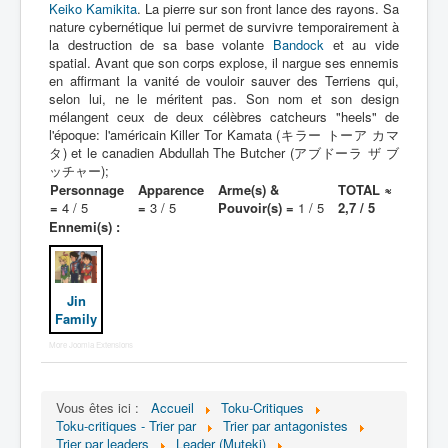
Keiko Kamikita
. La pierre sur son front lance des rayons. Sa
nature cybernétique lui permet de survivre temporairement à
la destruction de sa base volante
Bandock
et au vide
spatial. Avant que son corps explose, il nargue ses ennemis
en affirmant la vanité de vouloir sauver des Terriens qui,
selon lui, ne le méritent pas. Son nom et son design
mélangent ceux de deux célèbres catcheurs "heels" de
l'époque: l'américain Killer Tor Kamata (キラー トーア カマ
タ) et le canadien Abdullah The Butcher (アブドーラ ザ ブ
ッチャー);
Personnage
Apparence
Arme(s) &
TOTAL ≈
=
4 / 5
=
3 / 5
Pouvoir(s) =
1 / 5
2,7 / 5
Ennemi(s) :
Jin
Family
More Joomla Extensions
Vous êtes ici :
Accueil
Toku-Critiques
Toku-critiques - Trier par
Trier par antagonistes
Trier par leaders
Leader (Muteki)