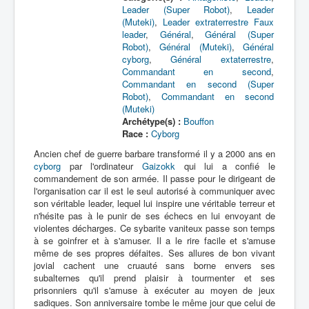
Leader (Super Robot)
,
Leader
(Muteki)
,
Leader extraterrestre
Faux
leader
,
Général
,
Général (Super
Robot)
,
Général (Muteki)
,
Général
cyborg
,
Général extaterrestre
,
Commandant en second
,
Commandant en second (Super
Robot)
,
Commandant en second
(Muteki)
Archétype(s) :
Bouffon
Race :
Cyborg
Ancien chef de guerre barbare transformé il y a 2000 ans en
cyborg
par l'ordinateur
Gaizokk
qui lui a confié le
commandement de son armée. Il passe pour le dirigeant de
l'organisation car il est le seul autorisé à communiquer avec
son véritable leader, lequel lui inspire une véritable terreur et
n'hésite pas à le punir de ses échecs en lui envoyant de
violentes décharges. Ce sybarite vaniteux passe son temps
à se goinfrer et à s'amuser. Il a le rire facile et s'amuse
même de ses propres défaites. Ses allures de bon vivant
jovial cachent une cruauté sans borne envers ses
subalternes qu'il prend plaisir à tourmenter et ses
prisonniers qu'il s'amuse à exécuter au moyen de jeux
sadiques. Son anniversaire tombe le même jour que celui de