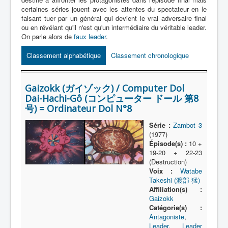
Lexique
certaines séries jouent avec les attentes du spectateur en le
faisant tuer par un général qui devient le vrai adversaire final
Série
ou en révélant qu'il n'est qu'un intermédiaire du véritable leader.
On parle alors de
faux leader
.
Acteur
Classement alphabétique
Classement chronologique
Équipe
Personnage
Gaizokk (ガイゾック) / Computer Dol
Transformation
Dai-Hachi-Gô (コンピューター ドール 第8
号) = Ordinateur Dol N°8
Équipement
Mecha
Série :
Zambot 3
(1977)
Objet
Épisode(s) :
10 +
19-20 + 22-23
Lieu
(Destruction)
Voix :
Watabe
Épisode
Takeshi (渡部 猛)
Affiliation(s) :
Référence
Gaizokk
Catégorie(s) :
Fanservice
Antagoniste
,
Leader
,
Leader
Générique