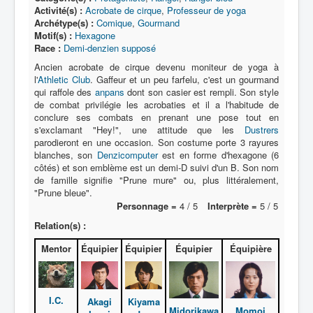
Lexique
Activité(s) :
Acrobate de cirque
,
Professeur de yoga
Archétype(s) :
Comique
,
Gourmand
Denshi sentai Denziman (電子 戦
Motif(s) :
Hexagone
隊 デンジマン) = Escadron
Race :
Demi-denzien supposé
électronique Denziman
Ancien acrobate de cirque devenu moniteur de yoga à
l'
Athletic Club
. Gaffeur et un peu farfelu, c'est un gourmand
qui raffole des
anpans
dont son casier est rempli. Son style
Série
de combat privilégie les acrobaties et il a l'habitude de
conclure ses combats en prenant une pose tout en
Personnages
s'exclamant "Hey!", une attitude que les
Dustrers
parodieront en une occasion. Son costume porte 3 rayures
Mechas
blanches, son
Denzicomputer
est en forme d'hexagone (6
Objets
côtés) et son emblème est un demi-D suivi d'un B. Son nom
de famille signifie "Prune mure" ou, plus littéralement,
Lieux
"Prune bleue".
Personnage =
4 / 5
Interprète =
5 / 5
Épisodes
Relation(s) :
Chronologie
Mentor
Équipier
Équipier
Équipier
Équipière
Références
Fanservice
I.C.
Akagi
Kiyama
Midorikawa
Momoi
Denzimen