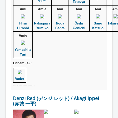
Tatsuya
Ami
Amie
Ami
Ami
Ami
Am
Hirai
Nakagawa
Noda
Ôishi
Sano
Takay
Hiroshi
Yumiko
Santa
Genichi
Katsuo
Amie
Yamashita
Yuri
Ennemi(s) :
Vader
More Joomla Extensions
Denzi Red (デンジ レッド) / Akagi Ippei
(赤城 一平)