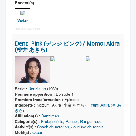
Ennemi(s) :
Vader
More Joomla Extensions
Denzi Pink (デンジ ピンク) / Momoi Akira
(桃井 あきら)
Série :
Denziman
(1980)
Première apparition :
Épisode 1
Première transformation :
Épisode 1
Interprète :
Koizumi Akira (小泉 あきら) =
Yumi Akira (弓 あ
きら)
Affiliation(s) :
Denzimen
Catégorie(s) :
Protagoniste
,
Ranger
,
Ranger rose
Activité(s) :
Coach de natation
,
Joueuse de tennis
Motif(s) :
Cœur