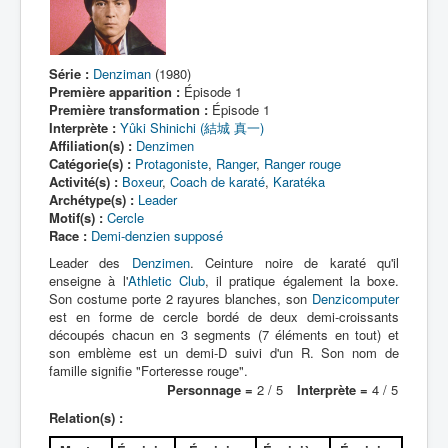
Série :
Denziman
(1980)
Première apparition :
Épisode 1
Première transformation :
Épisode 1
Interprète :
Yûki Shinichi (結城 真一)
Affiliation(s) :
Denzimen
Catégorie(s) :
Protagoniste
,
Ranger
,
Ranger rouge
Activité(s) :
Boxeur
,
Coach de karaté
,
Karatéka
Archétype(s) :
Leader
Motif(s) :
Cercle
Race :
Demi-denzien supposé
Leader des
Denzimen
. Ceinture noire de karaté qu'il
enseigne à l'
Athletic Club
, il pratique également la boxe.
Son costume porte 2 rayures blanches, son
Denzicomputer
est en forme de cercle bordé de deux demi-croissants
découpés chacun en 3 segments (7 éléments en tout) et
son emblème est un demi-D suivi d'un R. Son nom de
famille signifie "Forteresse rouge".
Personnage =
2 / 5
Interprète =
4 / 5
Relation(s) :