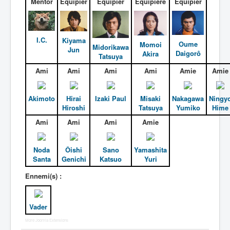
Mentor
Équipier
Équipier
Équipière
Équipier
I.C.
Kiyama
Oume
Momoi
Midorikawa
Jun
Daigorô
Akira
Tatsuya
Ami
Ami
Ami
Ami
Amie
Amie
Akimoto
Hirai
Izaki Paul
Misaki
Nakagawa
Ningy
Hiroshi
Tatsuya
Yumiko
Hime
Ami
Ami
Ami
Amie
Noda
Ôishi
Sano
Yamashita
Santa
Genichi
Katsuo
Yuri
Ennemi(s) :
Vader
More Joomla Extensions