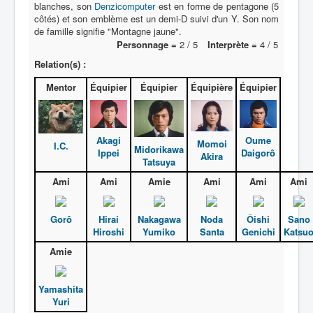
blanches, son
Denzicomputer
est en forme de pentagone (5
côtés) et son emblème est un demi-D suivi d'un Y. Son nom
de famille signifie "Montagne jaune".
Personnage =
2 / 5
Interprète =
4 / 5
Relation(s) :
Mentor
Équipier
Équipier
Équipière
Équipier
Akagi
Oume
Momoi
I.C.
Midorikawa
Ippei
Daigorô
Akira
Tatsuya
Ami
Ami
Amie
Ami
Ami
Ami
Gorô
Hirai
Nakagawa
Noda
Ôishi
Sano
Hiroshi
Yumiko
Santa
Genichi
Katsu
Amie
Yamashita
Yuri