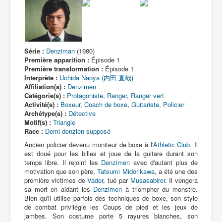
Série :
Denziman
(1980)
Première apparition :
Épisode 1
Première transformation :
Épisode 1
Interprète :
Uchida Naoya (内田 直哉)
Affiliation(s) :
Denzimen
Catégorie(s) :
Protagoniste
,
Ranger
,
Ranger vert
Activité(s) :
Boxeur
,
Coach de boxe
,
Guitariste
,
Policier
Archétype(s) :
Détective
Motif(s) :
Triangle
Race :
Demi-denzien supposé
Ancien policier devenu moniteur de boxe à l'
Athletic Club
. Il
est doué pour les billes et joue de la guitare durant son
temps libre. Il rejoint les
Denzimen
avec d'autant plus de
motivation que son père,
Tatsumi Midorikawa
, a été une des
première victimes de
Vader
, tué par
Musasabirer
. Il vengera
sa mort en aidant les
Denzimen
à triompher du monstre.
Bien qu'il utilise parfois des techniques de boxe, son style
de combat privilégie les Coups de pied et les jeux de
jambes. Son costume porte 5 rayures blanches, son