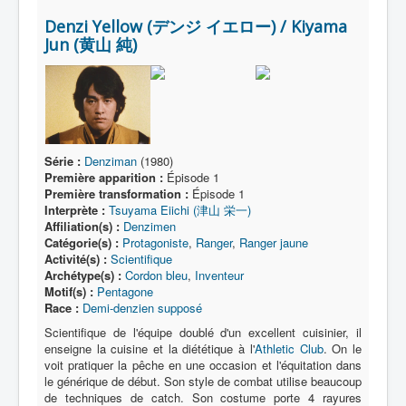
Denzi Yellow (デンジ イエロー) / Kiyama
Jun (黄山 純)
Série :
Denziman
(1980)
Première apparition :
Épisode 1
Première transformation :
Épisode 1
Interprète :
Tsuyama Eiichi (津山 栄一)
Affiliation(s) :
Denzimen
Catégorie(s) :
Protagoniste
,
Ranger
,
Ranger jaune
Activité(s) :
Scientifique
Archétype(s) :
Cordon bleu
,
Inventeur
Motif(s) :
Pentagone
Race :
Demi-denzien supposé
Scientifique de l'équipe doublé d'un excellent cuisinier, il
enseigne la cuisine et la diététique à l'
Athletic Club
. On le
voit pratiquer la pêche en une occasion et l'équitation dans
le générique de début. Son style de combat utilise beaucoup
de techniques de catch. Son costume porte 4 rayures