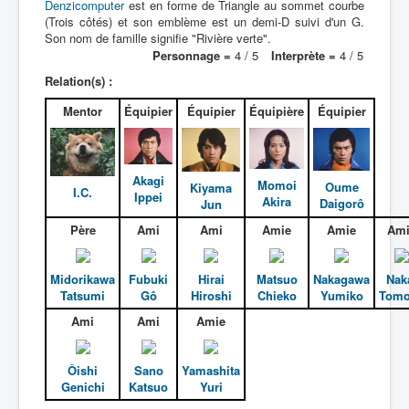
Denzicomputer
est en forme de Triangle au sommet courbe
(Trois côtés) et son emblème est un demi-D suivi d'un G.
Son nom de famille signifie "Rivière verte".
Personnage =
4 / 5
Interprète =
4 / 5
Relation(s) :
Mentor
Équipier
Équipier
Équipière
Équipier
Akagi
Momoi
Oume
Kiyama
I.C.
Ippei
Akira
Daigorô
Jun
Père
Ami
Ami
Amie
Amie
Ami
Midorikawa
Fubuki
Hirai
Matsuo
Nakagawa
Nak
Tatsumi
Gô
Hiroshi
Chieko
Yumiko
Tom
Ami
Ami
Amie
Ôishi
Sano
Yamashita
Genichi
Katsuo
Yuri