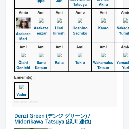
Ippei
Jun
Tatsuya
Akira
Entourage
Amie
Ami
Ami
Amie
Ami
Ami
Vader
Asakaze
Hirai
Hoshino
Kamo
Nakag
Autres
Tenzan
Hiroshi
Sachiko
Yumi
Asakaze
Déguisements
Mari
_
Ami
Ami
Ami
Ami
Ami
Ami
[]
_
Ôishi
Sano
Raita
Tokio
Wakamatsu
Yamash
Genichi
Katsuo
Tetsuo
Yur
Généralités
Ennemi(s) :
Membres
Denzispark
Vader
Accessoires
More Joomla Extensions
Armes
Denzi Green (デンジ グリーン) /
Pouvoirs
Midorikawa Tatsuya (緑川 達也)
Attaques