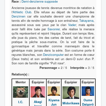
Race :
Demi-denzienne supposée
Ancienne joueuse de tennis devenue monitrice de natation à
l'
Athletic Club
. Elle refuse au départ de faire partie des
Denzimen
car elle souhaite devenir une championne de
tennis afin de rendre hommage à son entraîneur,
Takayama
,
assassiné sous ses yeux par le clan
Vader
; mais après
avoir failli être tuée par
Savonrer
, elle réalise la menace
qu'ils représentent et rejoint l'équipe. Durant son temps libre,
elle joue du piano, tire des cartes de tarot, fait du tricot et
pratique la pêche sous-marine. On la voit faire de la
gymnastique et travailler comme mannequin dans le
générique mais jamais dans la série. Son costume porte 6
rayures blanches, son
Denzicomputer
est en forme de cœur
(Deux traits) et son emblème est un demi-D suivi d'un P.
Son nom de famille signifie "Puît rose".
Personnage =
2 / 5
Interprète =
3 / 5
Relation(s) :
Mentor
Équipier
Équipier
Équipier
Équipier
Kiyama
Oume
Akagi
I.C.
Midorikawa
Jun
Daigorô
Ippei