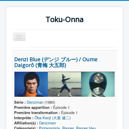
Toku-Onna
Basculer
la
navigation
Accueil
Denzi Blue (デンジ ブルー) / Oume
Toku-Actrices
Daigorô (青梅 大五郎)
Toku-Critiques
Séries
Films
COSAA
Série :
Denziman
(1980)
Première apparition :
Épisode 1
Dessins
Première transformation :
Épisode 1
Interprète :
Ôba Kenji (大葉 健二)
Artiste Asperger
Affiliation(s) :
Denzimen
Catégorie(s) :
Protagoniste
,
Ranger
,
Ranger bleu