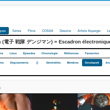
iques
Séries
Films
COSAA
Dessins
Artiste Asperger
L
an (電子 戦隊 デンジマン) = Escadron électroniqu
ets
Lieux
Épisodes
Chronologie
Références
Fanservice
_
_
res
Déguisements
[]
Généralités
Membres
Denzispark
Acc
)