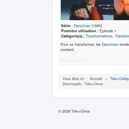
Série :
Denziman
(1980)
Première utilisation :
Épisode 1
Catégorie(s) :
Transformations
,
Transfor
Pour se transformer, les
Denzimen
tenden
contient.
More Joomla Extensions
Vous êtes ici :
Accueil
Toku-Critiq
Denzispark - Toku-Onna
© 2026 Toku-Onna