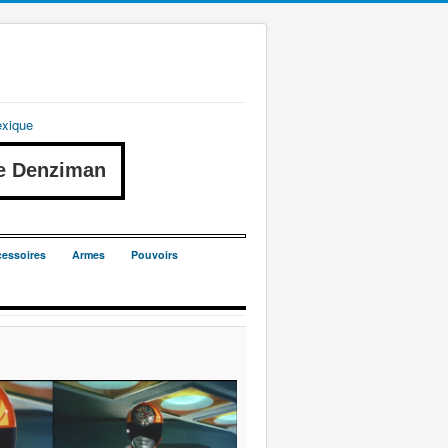
exique
e Denziman
essoires
Armes
Pouvoirs