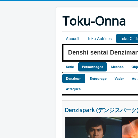
Toku-Onna
Accueil
Toku-Actrices
Toku-Crit
Denshi sentai Denzim
Série
Personnages
Mechas
Obj
Denzimen
Entourage
Vader
Aut
Attaques
Denzispark (デンジスパーク