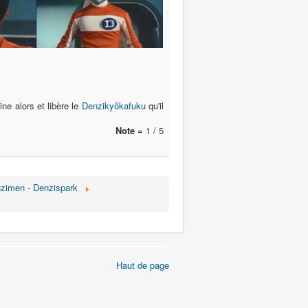
ine alors et libère le
Denzikyôkafuku
qu'il
Note =
1 / 5
zimen - Denzispark
Haut de page