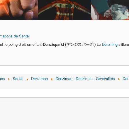
mations de Sentai
t le poing droit en criant
Denzispark! (デンジスパーク!)
Le
Denziring
s'illum
ues
Sentai
Denziman
Denziman - Denzimen - Généralités
Den