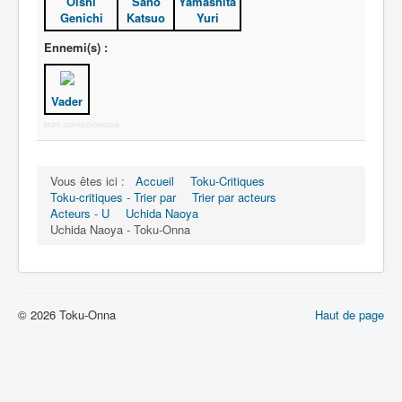
Ôishi
Sano
Yamashita
Genichi
Katsuo
Yuri
N
Ennemi(s) :
O
P
Vader
Q
More Joomla Extensions
R
Vous êtes ici :
Accueil
Toku-Critiques
S
Toku-critiques - Trier par
Trier par acteurs
Acteurs - U
Uchida Naoya
T
Uchida Naoya - Toku-Onna
U
V
W
© 2026 Toku-Onna
Haut de page
X
Y
Z