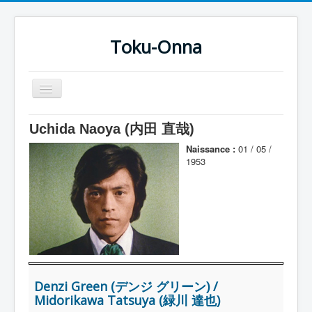
Toku-Onna
Basculer
la
navigation
Accueil
Uchida Naoya (内田 直哉)
Toku-Actrices
Naissance :
01 / 05 /
1953
Toku-Critiques
Séries
Films
COSAA
Dessins
Denzi Green (デンジ グリーン) /
Artiste Asperger
Midorikawa Tatsuya (緑川 達也)