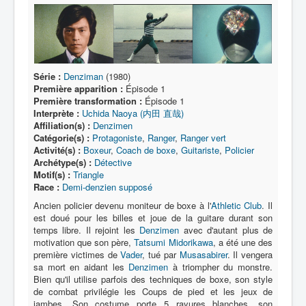
Lexique
Série
Acteur
Équipe
Série :
Denziman
(1980)
Première apparition :
Épisode 1
Personnage
Première transformation :
Épisode 1
Interprète :
Uchida Naoya (内田 直哉)
Transformation
Affiliation(s) :
Denzimen
Catégorie(s) :
Protagoniste
,
Ranger
,
Ranger vert
Équipement
Activité(s) :
Boxeur
,
Coach de boxe
,
Guitariste
,
Policier
Archétype(s) :
Détective
Mecha
Motif(s) :
Triangle
Race :
Demi-denzien supposé
Objet
Ancien policier devenu moniteur de boxe à l'
Athletic Club
. Il
Lieu
est doué pour les billes et joue de la guitare durant son
temps libre. Il rejoint les
Denzimen
avec d'autant plus de
Épisode
motivation que son père,
Tatsumi Midorikawa
, a été une des
première victimes de
Vader
, tué par
Musasabirer
. Il vengera
Référence
sa mort en aidant les
Denzimen
à triompher du monstre.
Bien qu'il utilise parfois des techniques de boxe, son style
Fanservice
de combat privilégie les Coups de pied et les jeux de
jambes. Son costume porte 5 rayures blanches, son
Générique