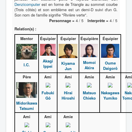
Denzicomputer
est en forme de Triangle au sommet courbe
(Trois côtés) et son emblème est un demi-D suivi d'un G.
A
Son nom de famille signifie "Rivière verte".
Personnage =
4 / 5
Interprète =
4 / 5
B
Relation(s) :
C
Mentor
Équipier
Équipier
Équipière
Équipier
D
E
Akagi
F
Momoi
Oume
Kiyama
I.C.
Ippei
Akira
Daigorô
Jun
G
Père
Ami
Ami
Amie
Amie
Ami
H
I
Fubuki
Hirai
Matsuo
Nakagawa
Nak
Gô
Hiroshi
Chieko
Yumiko
Tom
J
Midorikawa
Tatsumi
K
Ami
Ami
Amie
L
M