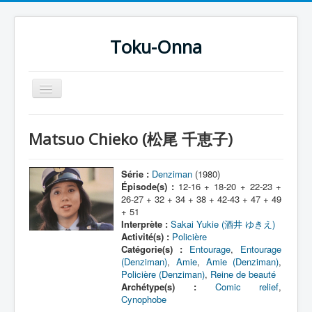
Toku-Onna
Basculer
la
navigation
Accueil
Matsuo Chieko (松尾 千恵子)
Toku-Actrices
Toku-Critiques
Série :
Denziman
(1980)
Épisode(s) :
12-16 + 18-20 + 22-23 +
Séries
26-27 + 32 + 34 + 38 + 42-43 + 47 + 49
+ 51
Films
Interprète :
Sakai Yukie (酒井 ゆきえ)
Activité(s) :
Policière
COSAA
Catégorie(s) :
Entourage
,
Entourage
(Denziman)
,
Amie
,
Amie (Denziman)
,
Dessins
Policière (Denziman)
,
Reine de beauté
Archétype(s) :
Comic relief
,
Artiste Asperger
Cynophobe