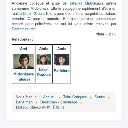
Lexique
Ancienne collègue et amie de
Tatsuya Midorikawa
qu'elle
surnomme Mido-chan. Elle le soupçonne rapidement d'être en
Denshi sentai Denziman (電子 戦
réalité
Denzi Green
. Elle a peur des chiens au point de d'abord
prendre
隊 デンジマン) = Escadron
I.C.
pour un monstre. Elle a remporté un concours de
beauté pour policières, ce qui lui vaut d'être enlevée par
électronique Denziman
Deathmaskrer
.
Note =
2 / 5
Série
Relation(s) :
Personnages
Ami
Amie
Amie
Mechas
Objets
Nakai
Policière
Midorikawa
Tomoko
Lieux
Tatsuya
Épisodes
More Joomla Extensions
Vous êtes ici :
Accueil
Toku-Critiques
Sentai
Chronologie
Denziman
Denziman - Entourage
Références
Matsuo Chieko (松尾 千恵子)
Fanservice
Denzimen