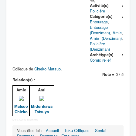
Lexique
Activité(s) :
Policière
Denshi sentai Denziman (電子 戦
Catégorie(s) :
隊 デンジマン) = Escadron
Entourage
,
électronique Denziman
Entourage
(Denziman)
,
Amie
,
Amie (Denziman)
,
Série
Policière
(Denziman)
Personnages
Archétype(s) :
Comic relief
Mechas
Collègue de
Chieko Matsuo
.
Objets
Note =
0 / 5
Relation(s) :
Lieux
Amie
Ami
Épisodes
Chronologie
Matsuo
Midorikawa
Chieko
Tatsuya
Références
More Joomla Extensions
Fanservice
Vous êtes ici :
Accueil
Toku-Critiques
Sentai
Denzimen
Denziman
Denziman - Entourage