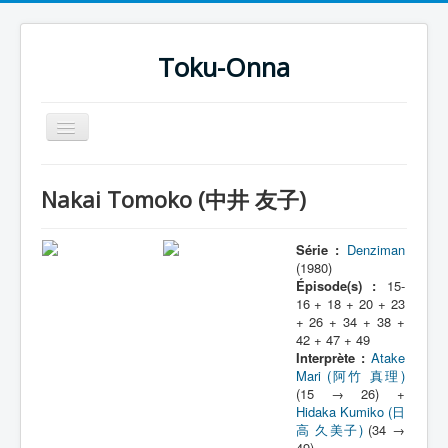
Toku-Onna
Basculer
la
navigation
Accueil
Nakai Tomoko (中井 友子)
Toku-Actrices
Toku-Critiques
Série :
Denziman
(1980)
Séries
Épisode(s) :
15-
16 + 18 + 20 + 23
Films
+ 26 + 34 + 38 +
42 + 47 + 49
COSAA
Interprète :
Atake
Mari (阿竹 真理)
Dessins
(15 → 26) +
Hidaka Kumiko (日
Artiste Asperger
高 久美子)
(34 →
49)