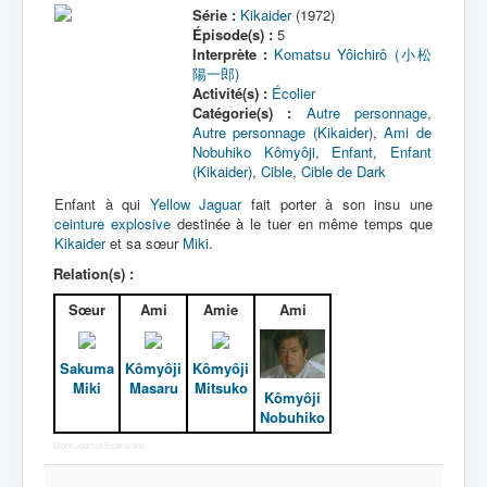
Série :
Kikaider
(1972)
Épisode(s) :
5
Interprète :
Komatsu Yôichirô (小松
陽一郎)
Activité(s) :
Écolier
Catégorie(s) :
Autre personnage
,
Autre personnage (Kikaider)
,
Ami de
Nobuhiko Kômyôji
,
Enfant
,
Enfant
(Kikaider)
,
Cible
,
Cible de Dark
Enfant à qui
Yellow Jaguar
fait porter à son insu une
ceinture explosive
destinée à le tuer en même temps que
Kikaider
et sa sœur
Miki
.
Relation(s) :
Sœur
Ami
Amie
Ami
Sakuma
Kômyôji
Kômyôji
Miki
Masaru
Mitsuko
Kômyôji
Nobuhiko
More Joomla Extensions