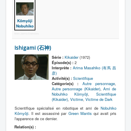
Lexique
Jinzô ningen Kikaider (人造 人間
キカイダー) = Androïde Kikaider
Kômyôji
Nobuhiko
Série
More Joomla Extensions
Personnages
Ishigami (石神)
Mechas
Série :
Kikaider
(1972)
Épisode(s) :
2
Objets
Interprète :
Arima Masahiko (有馬 昌
彦)
Lieux
Activité(s) :
Scientifique
Épisodes
Catégorie(s) :
Autre personnage
,
Autre personnage (Kikaider)
,
Ami de
Chronologie
Nobuhiko Kômyôji
,
Scientifique
(Kikaider)
,
Victime
,
Victime de Dark
Références
Scientifique spécialisé en robotique et ami de
Nobuhiko
Kômyôji
Fanservice
. Il est assassiné par
Green Mantis
qui avait pris
l'apparence de ce dernier.
Kikaider
Relation(s) :