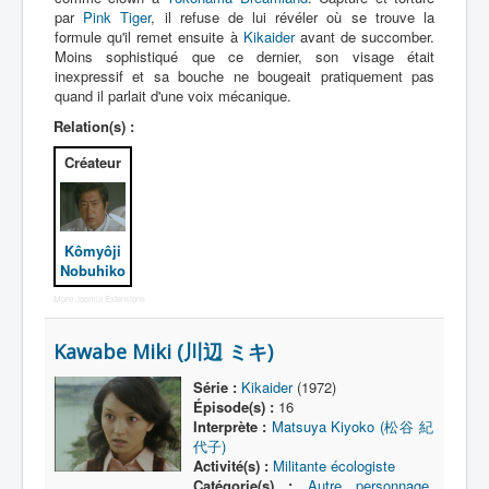
par
Pink Tiger
, il refuse de lui révéler où se trouve la
formule qu'il remet ensuite à
Kikaider
avant de succomber.
Moins sophistiqué que ce dernier, son visage était
inexpressif et sa bouche ne bougeait pratiquement pas
quand il parlait d'une voix mécanique.
Relation(s) :
Créateur
Kômyôji
Nobuhiko
More Joomla Extensions
Kawabe Miki (川辺 ミキ)
Série :
Kikaider
(1972)
Épisode(s) :
16
Interprète :
Matsuya Kiyoko (松谷 紀
代子)
Activité(s) :
Militante écologiste
Catégorie(s) :
Autre personnage
,