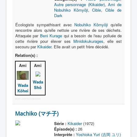
Autre personnage (Kikaider)
,
Ami de
Nobuhiko Kômyôji
,
Cible
,
Cible de
Dark
Écologiste sympathisant avec
Nobuhiko Kômyôji
qu'elle
rencontre alors qu'elle nettoie une rivière de ses déchets.
Attaquée par
Beni Kurage
qui a besoin de l'eau polluée de
cette rivière pour élever ses
Minidokukurages
, elle est
secouru par
Kikaider
. Elle avait un petit frère décédé.
Relation(s) :
Ami
Ami
Wada
Wada
Shô
Kôhei
More Joomla Extensions
Machiko (マチ子)
Série :
Kikaider
(1972)
Épisode(s) :
26
Interprète :
Yoshioka Yuri (吉岡 ユリ)