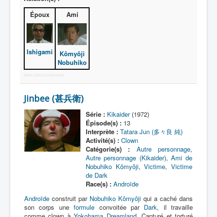
Médecin
Époux
Ami
Parent
Policier
Ishigami
Kômyôji
Scientifique
Nobuhiko
Victime
More Joomla Extensions
Inclassable
Jinbee (甚兵衛)
Série :
Kikaider
(1972)
Épisode(s) :
13
Interprète :
Tatara Jun (多々良 純)
Activité(s) :
Clown
Catégorie(s) :
Autre personnage
,
Autre personnage (Kikaider)
,
Ami de
Nobuhiko Kômyôji
,
Victime
,
Victime
de Dark
Race(s) :
Androïde
Androïde
construit par
Nobuhiko Kômyôji
qui a caché dans
son corps une
formule
convoitée par
Dark
, il travaille
comme clown à
Yokohama Dreamland
. Capturé et torturé