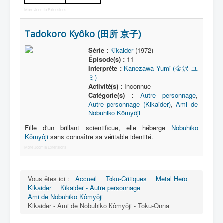
More Joomla Extensions
Tadokoro Kyôko (田所 京子)
Série :
Kikaider
(1972)
Épisode(s) :
11
Interprète :
Kanezawa Yumi (金沢 ユ
ミ)
Activité(s) :
Inconnue
Catégorie(s) :
Autre personnage
,
Autre personnage (Kikaider)
,
Ami de
Nobuhiko Kômyôji
Fille d'un brillant scientifique, elle héberge
Nobuhiko
Kômyôji
sans connaître sa véritable identité.
More Joomla Extensions
Vous êtes ici :
Accueil
Toku-Critiques
Metal Hero
Kikaider
Kikaider - Autre personnage
Ami de Nobuhiko Kômyôji
Kikaider - Ami de Nobuhiko Kômyôji - Toku-Onna