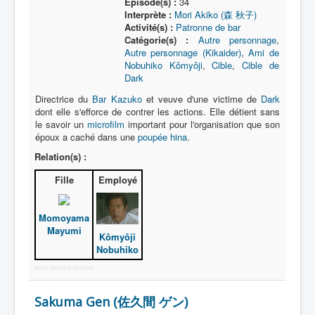
Épisode(s) :
34
Interprète :
Mori Akiko (森 秋子)
Activité(s) :
Patronne de bar
Catégorie(s) :
Autre personnage
,
Autre personnage (Kikaider)
,
Ami de
Nobuhiko Kômyôji
,
Cible
,
Cible de
Dark
Directrice du
Bar Kazuko
et veuve d'une victime de
Dark
dont elle s'efforce de contrer les actions. Elle détient sans
le savoir un
microfilm
important pour l'organisation que son
époux a caché dans une
poupée hina
.
Relation(s) :
Fille
Employé
Momoyama
Mayumi
Kômyôji
Nobuhiko
More Joomla Extensions
Sakuma Gen (佐久間 ゲン)