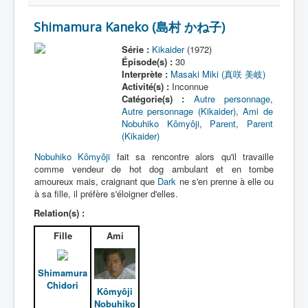
Shimamura Kaneko (島村 かね子)
Série :
Kikaider
(1972)
Épisode(s) :
30
Interprète :
Masaki Miki (真咲 美岐)
Activité(s) :
Inconnue
Catégorie(s) :
Autre personnage
,
Autre personnage (Kikaider)
,
Ami de
Nobuhiko Kômyôji
,
Parent
,
Parent
(Kikaider)
Nobuhiko Kômyôji
fait sa rencontre alors qu'il travaille
comme vendeur de hot dog ambulant et en tombe
amoureux mais, craignant que
Dark
ne s'en prenne à elle ou
à sa fille, il préfère s'éloigner d'elles.
Relation(s) :
Fille
Ami
Shimamura
Chidori
Kômyôji
Nobuhiko