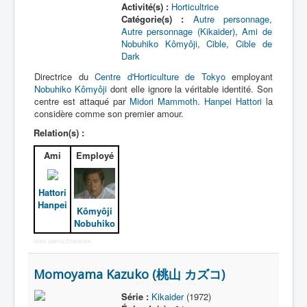
Activité(s) :
Horticultrice
Catégorie(s) :
Autre personnage
,
Autre personnage (Kikaider)
,
Ami de
Nobuhiko Kômyôji
,
Cible
,
Cible de
Dark
Directrice du
Centre d'Horticulture de Tokyo
employant
Nobuhiko Kômyôji
dont elle ignore la véritable identité. Son
centre est attaqué par
Midori Mammoth
.
Hanpei Hattori
la
considère comme son premier amour.
Relation(s) :
Ami
Employé
Hattori
Hanpei
Kômyôji
Nobuhiko
More Joomla Extensions
Momoyama Kazuko (桃山 カズコ)
Série :
Kikaider
(1972)