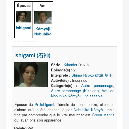
Entourage
Épouse
Ami
Dark
Autre
Ishigami
Kômyôji
Déguisements
Nobuhiko
_
More Joomla Extensions
[]
Ishigami (石神)
_
Tous
Série :
Kikaider
(1972)
Épisode(s) :
2
Ami de Nobuhiko Kômyôji
Interprète :
Shima Ryôko (志麻 燎子)
Activité(s) :
Inconnue
Cible
Catégorie(s) :
Autre personnage
,
Autre personnage (Kikaider)
,
Ami de
Commerçant
Nobuhiko Kômyôji
,
Inclassable
Enfant
Épouse du
Pr Ishigami
. Témoin de son meurtre, elle croit
d'abord qu'il a été assassiné par
Nobuhiko Kômyôji
mais
Enseignant
finit par comprendre que le vrai meurtrier est
Green Mantis
qui avait pris son apparence.
Journaliste
Relation(s) :