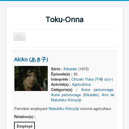
Toku-Onna
Basculer
la
navigation
Accueil
Akiko (あき子)
Toku-Actrices
Série :
Kikaider
(1972)
Toku-Critiques
Épisode(s) :
35
Interprète :
Chizaki Yuka (千崎 ゆか)
Séries
Activité(s) :
Agricultrice
Catégorie(s) :
Autre personnage
,
Films
Autre personnage (Kikaider)
,
Ami de
COSAA
Nobuhiko Kômyôji
Fermière employant
Nobuhiko Kômyôji
comme agriculteur.
Dessins
Relation(s) :
Artiste Asperger
Employé