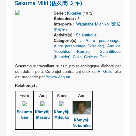
Sakuma Miki (佐久間 ミキ)
Série :
Kikaider
(1972)
Épisode(s) :
5
Interprète :
Watanabe Michiko (渡辺
美智子)
Activité(s) :
Scientifique
Catégorie(s) :
Autre personnage
,
Autre personnage (Kikaider)
,
Ami de
Nobuhiko Kômyôji
,
Scientifique
(Kikaider)
,
Cible
,
Cible de Dark
Scientifique travaillant sur un projet écologique élaboré par
son défunt père. Ce projet contrariant ceux du
Pr Guile
, elle
est menacée par
Yellow Jaguar
.
Relation(s) :
Frère
Ami
Amie
Ami
Sakuma
Kômyôji
Kômyôji
Gen
Masaru
Mitsuko
Kômyôji
Nobuhiko
More Joomla Extensions