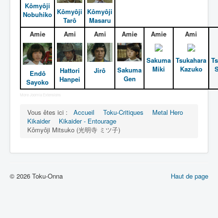
Kômyôji
Entourage
Kômyôji
Kômyôji
Nobuhiko
Tarô
Masaru
Dark
Amie
Ami
Ami
Amie
Amie
Ami
Autre
Déguisements
Sakuma
Tsukahara
Ts
_
Miki
Kazuko
S
Sakuma
Hattori
Jirô
Endô
Gen
Hanpei
Sayoko
[]
_
More Joomla Extensions
Tous
Vous êtes ici :
Accueil
Toku-Critiques
Metal Hero
Kikaider
Kikaider - Entourage
Famille Kômyôji
Kômyôji Mitsuko (光明寺 ミツ子)
Ami
© 2026 Toku-Onna
Haut de page