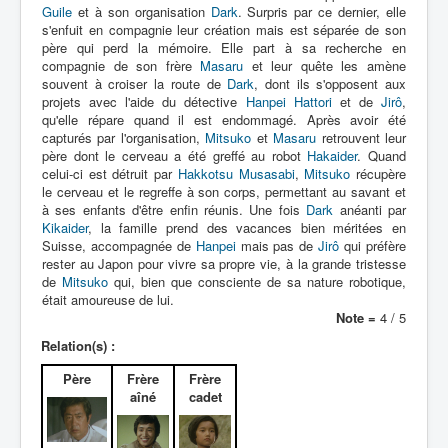
Lexique
Guile
et à son organisation
Dark
. Surpris par ce dernier, elle
s'enfuit en compagnie leur création mais est séparée de son
Jinzô ningen Kikaider (人造 人間
père qui perd la mémoire. Elle part à sa recherche en
キカイダー) = Androïde Kikaider
compagnie de son frère
Masaru
et leur quête les amène
souvent à croiser la route de
Dark
, dont ils s'opposent aux
projets avec l'aide du détective
Hanpei Hattori
et de
Jirô
,
Série
qu'elle répare quand il est endommagé. Après avoir été
capturés par l'organisation,
Mitsuko
et
Masaru
retrouvent leur
Personnages
père dont le cerveau a été greffé au robot
Hakaider
. Quand
celui-ci est détruit par
Hakkotsu Musasabi
,
Mitsuko
récupère
Mechas
le cerveau et le regreffe à son corps, permettant au savant et
à ses enfants d'être enfin réunis. Une fois
Dark
anéanti par
Objets
Kikaider
, la famille prend des vacances bien méritées en
Suisse, accompagnée de
Hanpei
mais pas de
Jirô
qui préfère
Lieux
rester au Japon pour vivre sa propre vie, à la grande tristesse
de
Mitsuko
qui, bien que consciente de sa nature robotique,
Épisodes
était amoureuse de lui.
Note =
4 / 5
Chronologie
Relation(s) :
Références
Père
Frère
Frère
Fanservice
aîné
cadet
Kikaider