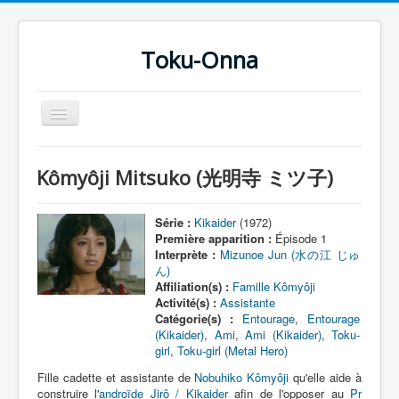
Toku-Onna
Basculer
la
navigation
Accueil
Kômyôji Mitsuko (光明寺 ミツ子)
Toku-Actrices
Toku-Critiques
Série :
Kikaider
(1972)
Première apparition :
Épisode 1
Séries
Interprète :
Mizunoe Jun (水の江 じゅ
ん)
Films
Affiliation(s) :
Famille Kômyôji
Activité(s) :
Assistante
COSAA
Catégorie(s) :
Entourage
,
Entourage
(Kikaider)
,
Ami
,
Ami (Kikaider)
,
Toku-
Dessins
girl
,
Toku-girl (Metal Hero)
Artiste Asperger
Fille cadette et assistante de
Nobuhiko Kômyôji
qu'elle aide à
construire l'
androïde
Jirô / Kikaider
afin de l'opposer au
Pr