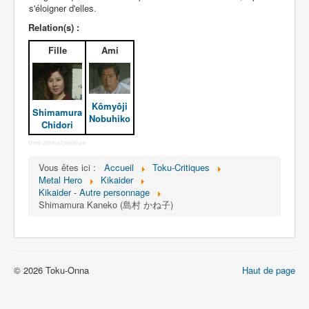
Lexique
s'éloigner d'elles.
Relation(s) :
Jinzô ningen Kikaider (人造 人間
キカイダー) = Androïde Kikaider
Fille
Ami
Série
Personnages
Kômyôji
Shimamura
Nobuhiko
Chidori
Mechas
More Joomla Extensions
Objets
Vous êtes ici :
Accueil
Toku-Critiques
Lieux
Metal Hero
Kikaider
Kikaider - Autre personnage
Épisodes
Shimamura Kaneko (島村 かね子)
Chronologie
Références
Fanservice
© 2026 Toku-Onna
Haut de page
Kikaider