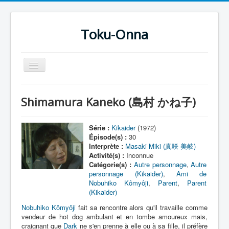
Toku-Onna
Basculer
la
navigation
Accueil
Shimamura Kaneko (島村 かね子)
Toku-Actrices
Toku-Critiques
Série :
Kikaider
(1972)
Épisode(s) :
30
Séries
Interprète :
Masaki Miki (真咲 美岐)
Activité(s) :
Inconnue
Films
Catégorie(s) :
Autre personnage
,
Autre
personnage (Kikaider)
,
Ami de
COSAA
Nobuhiko Kômyôji
,
Parent
,
Parent
(Kikaider)
Dessins
Nobuhiko Kômyôji
fait sa rencontre alors qu'il travaille comme
Artiste Asperger
vendeur de hot dog ambulant et en tombe amoureux mais,
craignant que
Dark
ne s'en prenne à elle ou à sa fille, il préfère