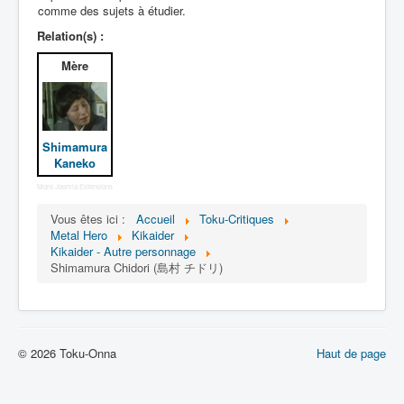
Lexique
comme des sujets à étudier.
Relation(s) :
Jinzô ningen Kikaider (人造 人間
キカイダー) = Androïde Kikaider
Mère
Série
Personnages
Shimamura
Kaneko
Mechas
More Joomla Extensions
Objets
Vous êtes ici :
Accueil
Toku-Critiques
Lieux
Metal Hero
Kikaider
Kikaider - Autre personnage
Épisodes
Shimamura Chidori (島村 チドリ)
Chronologie
Références
Fanservice
© 2026 Toku-Onna
Haut de page
Kikaider