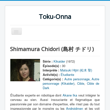
Toku-Onna
Basculer
la
navigation
Accueil
Shimamura Chidori (島村 チドリ)
Toku-Actrices
Toku-Critiques
Série :
Kikaider
(1972)
Épisode(s) :
30
Séries
Interprète :
Matsuki Hijiri (松木 聖)
Activité(s) :
Étudiante
Films
Catégorie(s) :
Autre personnage
,
Autre
personnage (Kikaider)
,
Cible
,
Cible de
COSAA
Dark
Dessins
Étudiante experte en robotique dont
Akane Ika
veut intégrer le
cerveau au sien. Aussi insouciante et flegmatique que
Artiste Asperger
passionnée par son domaine d'expertise, elle n'est pas du tout
impressionnée par le monstre ou les
Androidmen
et les voit