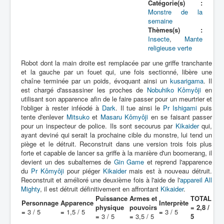
Lexique
Catégorie(s) :
Monstre de la
semaine
Jinzô ningen Kikaider (人造 人間
Thèmes(s) :
キカイダー) = Androïde Kikaider
Insecte
,
Mante
religieuse verte
Série
Robot dont la main droite est remplacée par une griffe tranchante
et la gauche par un fouet qui, une fois sectionné, libère une
Personnages
chaîne terminée par un poids, évoquant ainsi un
kusarigama
. Il
est chargé d'assassiner les proches de
Nobuhiko Kômyôji
en
Mechas
utilisant son apparence afin de le faire passer pour un meurtrier et
l'obliger à rester inféodé à
Dark
. Il tue ainsi le
Pr Ishigami
puis
Objets
tente d'enlever
Mitsuko
et
Masaru Kômyôji
en se faisant passer
pour un inspecteur de police. Ils sont secourus par
Lieux
Kikaider
qui,
ayant deviné qui serait la prochaine cible du monstre, lui tend un
Épisodes
piège et le détruit. Reconstruit dans une version trois fois plus
forte et capable de lancer sa griffe à la manière d'un boomerang, il
Chronologie
devient un des subalternes de
Gin Game
et reprend l'apparence
du
Pr Kômyôji
pour piéger
Kikaider
mais est à nouveau détruit.
Références
Reconstruit et amélioré une deuxième fois à l'aide de l'
appareil All
Mighty
, il est détruit définitivement en affrontant
Kikaider
.
Fanservice
Puissance
Armes et
TOTAL
Personnage
Apparence
Interprète
physique
pouvoirs
= 2,8 /
=
3 / 5
=
1,5 / 5
=
3 / 5
Kikaider
=
3 / 5
=
3,5 / 5
5