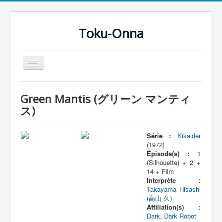
Toku-Onna
Basculer
la
navigation
Accueil
Green Mantis (グリーン マンティ
Toku-Actrices
ス)
Toku-Critiques
Série :
Kikaider
Séries
(1972)
Épisode(s) :
1
Films
(Silhouette) + 2 +
14 + Film
COSAA
Interprète :
Dessins
Takayama Hisashi
(高山 久)
Artiste Asperger
Affiliation(s) :
Dark
,
Dark Robot