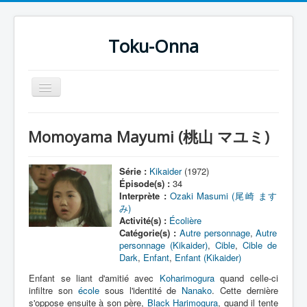
Toku-Onna
Basculer
la
navigation
Accueil
Momoyama Mayumi (桃山 マユミ)
Toku-Actrices
Toku-Critiques
Série :
Kikaider
(1972)
Épisode(s) :
34
Séries
Interprète :
Ozaki Masumi (尾崎 ます
み)
Films
Activité(s) :
Écolière
Catégorie(s) :
Autre personnage
,
Autre
COSAA
personnage (Kikaider)
,
Cible
,
Cible de
Dark
,
Enfant
,
Enfant (Kikaider)
Dessins
Enfant se liant d'amitié avec
Koharimogura
quand celle-ci
Artiste Asperger
infiltre son
école
sous l'identité de
Nanako
. Cette dernière
s'oppose ensuite à son père,
Black Harimogura
, quand il tente