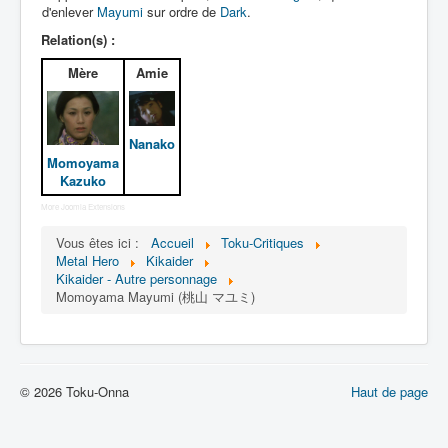
Lexique
d'enlever
Mayumi
sur ordre de
Dark
.
Relation(s) :
Jinzô ningen Kikaider (人造 人間
キカイダー) = Androïde Kikaider
Mère
Amie
Série
Nanako
Personnages
Momoyama
Kazuko
Mechas
More Joomla Extensions
Objets
Vous êtes ici :
Accueil
Toku-Critiques
Lieux
Metal Hero
Kikaider
Kikaider - Autre personnage
Épisodes
Momoyama Mayumi (桃山 マユミ)
Chronologie
Références
Fanservice
© 2026 Toku-Onna
Haut de page
Kikaider