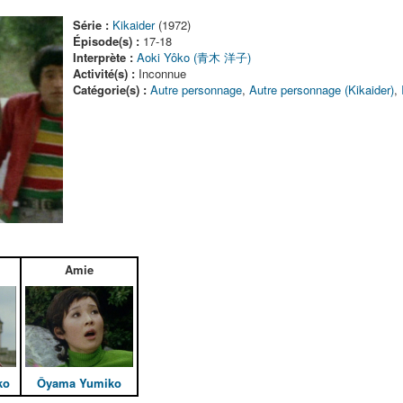
Série :
Kikaider
(1972)
Épisode(s) :
17-18
Interprète :
Aoki Yôko (青木 洋子)
Activité(s) :
Inconnue
Catégorie(s) :
Autre personnage
,
Autre personnage (Kikaider)
,
Amie
ko
Ôyama Yumiko