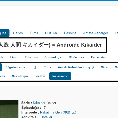
iques
Séries
Films
COSAA
Dessins
Artiste Asperger
L
r (人造 人間 キカイダー) = Androïde Kikaider
ets
Lieux
Épisodes
Chronologie
Références
Fanservice
_
_
Déguisements
[]
Tous
Ami de Nobuhiko Kômyôji
Cible
C
icier
Scientifique
Victime
Inclassable
Série :
Kikaider
(1972)
Épisode(s) :
17
Interprète :
Nakajima Gen (中島 元)
Activité(s) :
Hôtelier