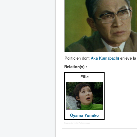
Politicien dont
Aka Kumabachi
enlève la f
Relation(s) :
Fille
Ôyama Yumiko
More Joomla Extensions