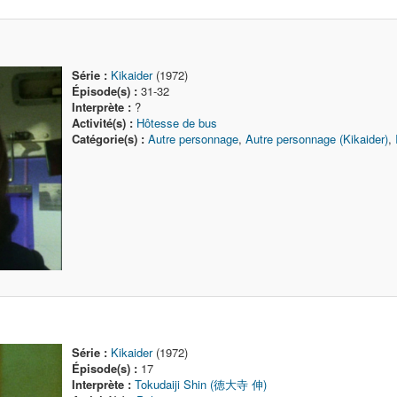
Série :
Kikaider
(1972)
Épisode(s) :
31-32
Interprète :
?
Activité(s) :
Hôtesse de bus
Catégorie(s) :
Autre personnage
,
Autre personnage (Kikaider)
,
Série :
Kikaider
(1972)
Épisode(s) :
17
Interprète :
Tokudaiji Shin (徳大寺 伸)