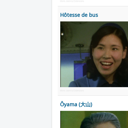
More Joomla Extensions
Hôtesse de bus
More Joomla Extensions
Ôyama (大山)