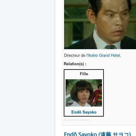
Directeur de l'
Ikaho Grand Hotel
.
Relation(s) :
Fille
Endô Sayoko
More Joomla Extensions
Endô Sayoko (遠藤 サヨコ)