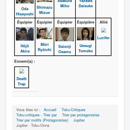
Asakura
Yazawa
Activité
Miho
Daisuke
Shimazu
Oda
Motif
Mizue
Hisayoshi
Équipier
Équipier
Équipier
Équipière
Allié
Lucifer
Môri
Uesugi
Hôjô
Saionji
Ryôichi
Tomoko
Akira
Osamu
Ennemi(s) :
Death
Trap
More Joomla Extensions
Vous êtes ici :
Accueil
Toku-Critiques
Toku-critiques - Trier par
Trier par protagonistes
Trier par motifs (Protagonistes)
Jupiter
Jupiter - Toku-Onna