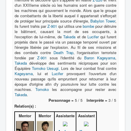
d'un XXIIIeme siècle où les humains sont en guerre contre
les machines qui gouvernent le monde. Alors que le groupe
Protagoniste
de combattants de la liberté auquel il appartenait s'efforçait
de protéger leur principale source d'énergie,
Babylon Tower
,
Entourage
ils furent trahis par
Z-901
qui utilisa une
bombe
pour détruire
le bâtiment, causant la mort de ses occupants, à
Antagoniste
l'exception de lui-même, de
Takeda
et de
Lucifer
qui furent
Monstre
projetés dans le passé via un passage temporel ouvert par
l'énergie libérée par l'explosion. Au fil de ses missions et
Autre
des combats contre
Death Trap
, l'organisation terroriste
fondée par
Z-901
sous l'identité du
Baron Kageyama
,
Animal
Takeda
développe des sentiments réciproques pour son
Équipière
Tomoko Uesugi
. Lors de leur combat final contre
Race
Kageyama
, lui et
Lucifer
provoquent l'ouverture d'un
nouveau passage qu'ils empruntent pour retourner à leur
Archétype
époque d'origine afin d'y poursuivre leur lutte contre les
machines.
Tomoko
les accompagne pour rester avec
_
Takeda
.
[]
Personnage =
5 / 5
Interprète =
3 / 5
_
Relation(s) :
Nom
Mentor
Mentor
Assistante
Assistant
Catégorie