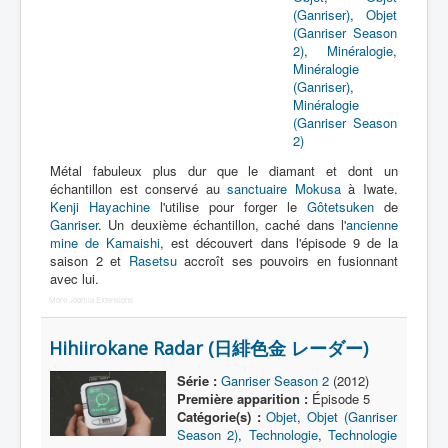
(Ganriser)
,
Objet
(Ganriser Season
2)
,
Minéralogie
,
Minéralogie
(Ganriser)
,
Minéralogie
(Ganriser Season
2)
Métal fabuleux plus dur que le diamant et dont un
échantillon est conservé au
sanctuaire Mokusa
à Iwate.
Kenji Hayachine
l'utilise pour forger le
Gôtetsuken
de
Ganriser
. Un deuxième échantillon, caché dans l'
ancienne
mine de Kamaishi
, est découvert dans l'épisode 9 de la
saison 2 et
Rasetsu
accroît ses pouvoirs en fusionnant
avec lui.
More Joomla Extensions
Hihiirokane Radar (日緋色金 レーダー)
Série :
Ganriser Season 2
(2012)
Première apparition :
Épisode 5
Catégorie(s) :
Objet
,
Objet (Ganriser
Season 2)
,
Technologie
,
Technologie