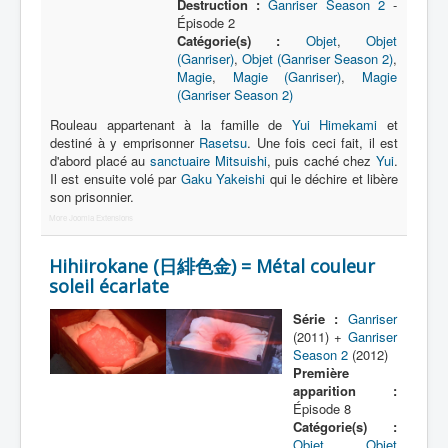
Destruction :
Ganriser Season 2
-
Épisode 2
Cuisine
Catégorie(s) :
Objet
,
Objet
(Ganriser)
,
Objet (Ganriser Season 2)
,
Magie
Magie
,
Magie (Ganriser)
,
Magie
(Ganriser Season 2)
Minéralogie
Rouleau appartenant à la famille de
Yui Himekami
et
Technologie
destiné à y emprisonner
Rasetsu
. Une fois ceci fait, il est
d'abord placé au
sanctuaire Mitsuishi
, puis caché chez
Yui
.
Autre
Il est ensuite volé par
Gaku Yakeishi
qui le déchire et libère
son prisonnier.
More Joomla Extensions
Hihiirokane (日緋色金) = Métal couleur
soleil écarlate
Série :
Ganriser
(2011) +
Ganriser
Season 2
(2012)
Première
apparition :
Épisode 8
Catégorie(s) :
Objet
,
Objet