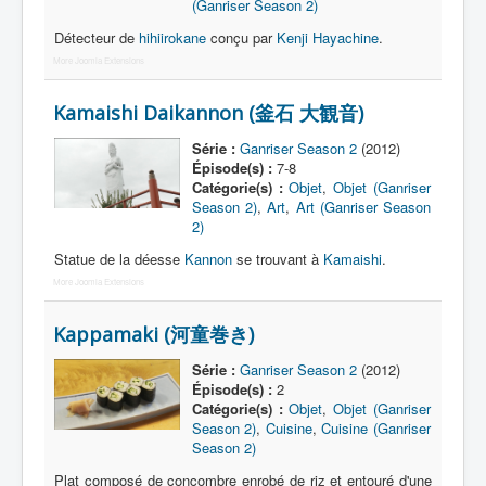
(Ganriser Season 2)
Détecteur de
hihiirokane
conçu par
Kenji Hayachine
.
More Joomla Extensions
Kamaishi Daikannon (釜石 大観音)
Série :
Ganriser Season 2
(2012)
Épisode(s) :
7-8
Catégorie(s) :
Objet
,
Objet (Ganriser
Season 2)
,
Art
,
Art (Ganriser Season
2)
Statue de la déesse
Kannon
se trouvant à
Kamaishi
.
More Joomla Extensions
Kappamaki (河童巻き)
Série :
Ganriser Season 2
(2012)
Épisode(s) :
2
Catégorie(s) :
Objet
,
Objet (Ganriser
Season 2)
,
Cuisine
,
Cuisine (Ganriser
Season 2)
Plat composé de concombre enrobé de riz et entouré d'une