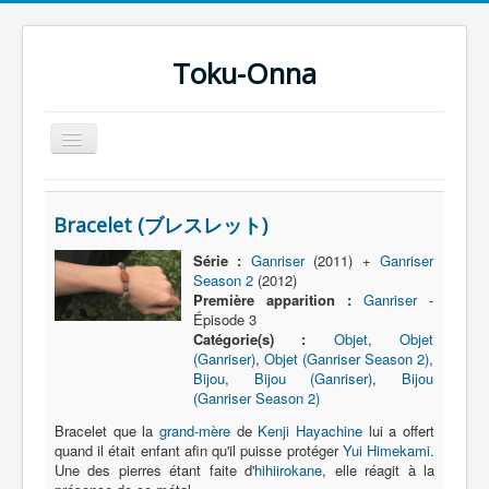
Toku-Onna
Basculer
la
navigation
Accueil
Bracelet (ブレスレット)
Toku-Actrices
Série :
Ganriser
(2011) +
Ganriser
Toku-Critiques
Season 2
(2012)
Première apparition :
Ganriser
-
Séries
Épisode 3
Catégorie(s) :
Objet
,
Objet
Films
(Ganriser)
,
Objet (Ganriser Season 2)
,
COSAA
Bijou
,
Bijou (Ganriser)
,
Bijou
(Ganriser Season 2)
Dessins
Bracelet que la
grand-mère
de
Kenji Hayachine
lui a offert
quand il était enfant afin qu'il puisse protéger
Yui Himekami
.
Artiste Asperger
Une des pierres étant faite d'
hihiirokane
, elle réagit à la