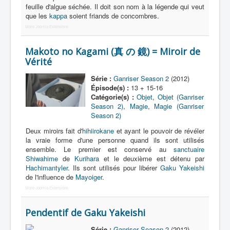
feuille d'algue séchée. Il doit son nom à la légende qui veut
que les
kappa
soient friands de concombres.
More Joomla Extensions
Makoto no Kagami (真 の 鏡) = Miroir de
Vérité
Série :
Ganriser Season 2
(2012)
Épisode(s) :
13 + 15-16
Catégorie(s) :
Objet
,
Objet (Ganriser
Season 2)
,
Magie
,
Magie (Ganriser
Season 2)
Deux miroirs fait d'
hihiirokane
et ayant le pouvoir de révéler
la vraie forme d'une personne quand ils sont utilisés
ensemble. Le premier est conservé au
sanctuaire
Shiwahime
de
Kurihara
et le deuxième est détenu par
Hachimantyler
. Ils sont utilisés pour libérer
Gaku Yakeishi
de l'influence de
Mayoiger
.
More Joomla Extensions
Pendentif de Gaku Yakeishi
Série :
Ganriser Season 2
(2012)