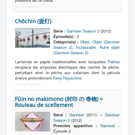
présence de ce métal.
Lexique
More Joomla Extensions
Tetsujin Ganriser Season 2 (鉄神
ガンライザー シーズン 2) = Dieu de
Chôchin (提灯)
fer Ganriser Saison 2
Série :
Ganriser Season 2
(2012)
Épisode(s) :
2
Série
Catégorie(s) :
Objet
,
Objet (Ganriser
Season 2)
,
Inclassable
,
Autre objet
Personnages
(Ganriser Season 2)
Objets
Lanternes en papier traditionnelles avec lesquelles
Pakker
remplace les ampoules électriques des navires de pêche,
Lieux
perturbant ainsi la pêche aux calamars dont la pénurie
énerve profondément
Kenji Hayachine
.
Épisodes
More Joomla Extensions
Chronologie
Fûin no makimono (封印 の 巻物) =
Références
Rouleau de scellement
Tous
Série :
Ganriser
(2011) +
Ganriser
Season 2
(2012)
Art
Première apparition :
Ganriser
-
Épisode 2
Bijou