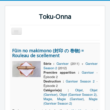
Toku-Onna
Basculer
la
navigation
Accueil
Fûin no makimono (封印 の 巻物) =
Toku-Actrices
Rouleau de scellement
Toku-Critiques
Série :
Ganriser
(2011) +
Ganriser
Season 2
(2012)
Séries
Première apparition :
Ganriser
-
Films
Épisode 2
Destruction :
Ganriser Season 2
-
COSAA
Épisode 2
Catégorie(s) :
Objet
,
Objet
Dessins
(Ganriser)
,
Objet (Ganriser Season 2)
,
Magie
,
Magie (Ganriser)
,
Magie
Artiste Asperger
(Ganriser Season 2)