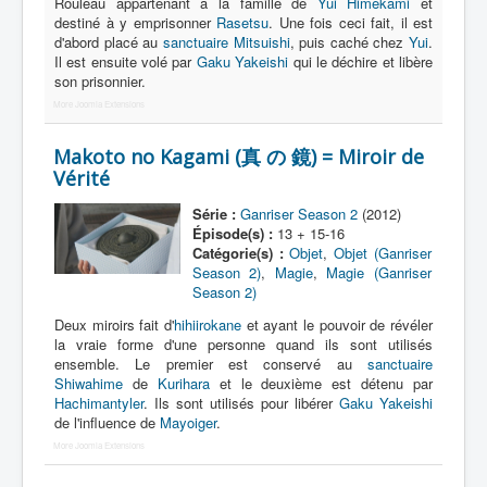
Lexique
Rouleau appartenant à la famille de
Yui Himekami
et
destiné à y emprisonner
Rasetsu
. Une fois ceci fait, il est
d'abord placé au
sanctuaire Mitsuishi
, puis caché chez
Yui
.
Tetsujin Ganriser Season 2 (鉄神
Il est ensuite volé par
Gaku Yakeishi
qui le déchire et libère
ガンライザー シーズン 2) = Dieu de
son prisonnier.
fer Ganriser Saison 2
More Joomla Extensions
Série
Makoto no Kagami (真 の 鏡) = Miroir de
Vérité
Personnages
Série :
Ganriser Season 2
(2012)
Objets
Épisode(s) :
13 + 15-16
Catégorie(s) :
Objet
,
Objet (Ganriser
Lieux
Season 2)
,
Magie
,
Magie (Ganriser
Season 2)
Épisodes
Deux miroirs fait d'
hihiirokane
et ayant le pouvoir de révéler
Chronologie
la vraie forme d'une personne quand ils sont utilisés
ensemble. Le premier est conservé au
sanctuaire
Références
Shiwahime
de
Kurihara
et le deuxième est détenu par
Hachimantyler
. Ils sont utilisés pour libérer
Gaku Yakeishi
Tous
de l'influence de
Mayoiger
.
Art
More Joomla Extensions
Bijou