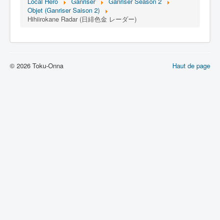
Lexique
Local Hero
Ganriser
Ganriser Season 2
Objet (Ganriser Saison 2)
Hihiirokane Radar (日緋色金 レーダー)
Tetsujin Ganriser Season 2 (鉄神
ガンライザー シーズン 2) = Dieu de
fer Ganriser Saison 2
© 2026 Toku-Onna
Haut de page
Série
Personnages
Objets
Lieux
Épisodes
Chronologie
Références
Tous
Art
Bijou