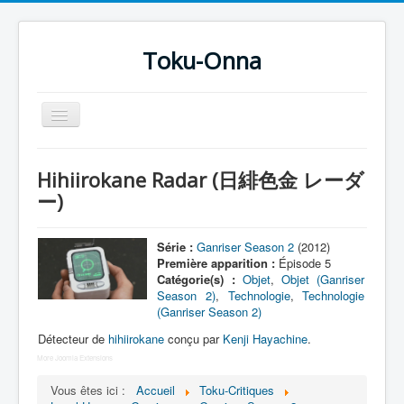
Toku-Onna
Basculer
la
navigation
Accueil
Hihiirokane Radar (日緋色金 レーダ
Toku-Actrices
ー)
Toku-Critiques
Série :
Ganriser Season 2
(2012)
Séries
Première apparition :
Épisode 5
Catégorie(s) :
Objet
,
Objet (Ganriser
Films
Season 2)
,
Technologie
,
Technologie
(Ganriser Season 2)
COSAA
Détecteur de
hihiirokane
conçu par
Kenji Hayachine
.
Dessins
More Joomla Extensions
Artiste Asperger
Vous êtes ici :
Accueil
Toku-Critiques