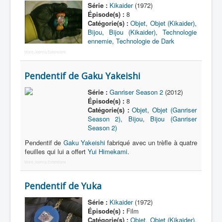
Série :
Kikaider
(1972)
Épisode(s) :
8
Catégorie(s) :
Objet
,
Objet (Kikaider)
,
Bijou
,
Bijou (Kikaider)
,
Technologie
ennemie
,
Technologie de Dark
More Joomla Extensions
Pendentif de Gaku Yakeishi
Série :
Ganriser Season 2
(2012)
Épisode(s) :
8
Catégorie(s) :
Objet
,
Objet (Ganriser
Season 2)
,
Bijou
,
Bijou (Ganriser
Season 2)
Pendentif de
Gaku Yakeishi
fabriqué avec un trèfle à quatre
feuilles qui lui a offert
Yui Himekami
.
More Joomla Extensions
Pendentif de Yuka
Série :
Kikaider
(1972)
Épisode(s) :
Film
Catégorie(s) :
Objet
,
Objet (Kikaider)
,