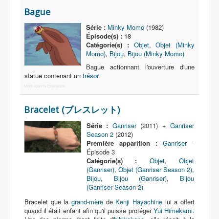
Bague
Nom
Série :
Minky Momo
(1982)
Épisode(s) :
18
Catégorie
Catégorie(s) :
Objet
,
Objet (Minky
Momo)
,
Bijou
,
Bijou (Minky Momo)
Bague actionnant l'ouverture d'une
statue contenant un
trésor
.
More Joomla Extensions
Bracelet (ブレスレット)
Série :
Ganriser
(2011) +
Ganriser
Season 2
(2012)
Première apparition :
Ganriser
-
Épisode 3
Catégorie(s) :
Objet
,
Objet
(Ganriser)
,
Objet (Ganriser Season 2)
,
Bijou
,
Bijou (Ganriser)
,
Bijou
(Ganriser Season 2)
Bracelet que la
grand-mère
de
Kenji Hayachine
lui a offert
quand il était enfant afin qu'il puisse protéger
Yui Himekami
.