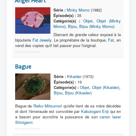
Angel Heart
Lexique
Série :
Minky Momo
(1982)
Série
Épisode(s) :
35
Catégorie(s) :
Objet
,
Objet (Minky
Acteur
Momo)
,
Bijou
,
Bijou (Minky Momo)
Équipe
Diamant de grande valeur exposé à la
bijouterie
Fat Jewely
. Le propriétaire de la boutique,
Fat
, en
Personnage
vend des copies qu'il fait passer pour l'original.
More Joomla Extensions
Transformation
Équipement
Bague
Mecha
Série :
Kikaider
(1972)
Épisode(s) :
19
Objet
Catégorie(s) :
Objet
,
Objet (Kikaider)
,
Bijou
,
Bijou (Kikaider)
Lieu
Épisode
Bague de
Reiko Mitsumori
qu'elle tient de sa mère décédée
et dont l'émeraude est convoitée par
Kabutogani Enji
qui en
Référence
a besoin pour accroître la puissance de son
canon laser
Shinigami
.
Fanservice
More Joomla Extensions
Générique