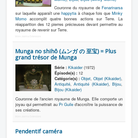
Couronne du royaume de
Fenarinarsa
sur laquelle apparaît une
happytia
à chaque fois que
Minky
Momo
accomplit quatre bonnes actions sur Terre. La
réapparition des 12 pierres précieuses devant permettre au
royaume de revenir sur Terre.
More Joomla Extensions
Munga no shihô (ムンガ の 至宝) = Plus
grand trésor de Munga
Série :
Kikaider
(1972)
Épisode(s) :
12
Catégorie(s) :
Objet
,
Objet (Kikaider)
,
Antiquité
,
Antiquité (Kikaider)
,
Bijou
,
Bijou (Kikaider)
Couronne de l'ancien royaume de Munga. Elle comporte un
joyau qui permettrait au
Pr Guile
d'accroître la puissance de
ses créations.
More Joomla Extensions
Pendentif caméra