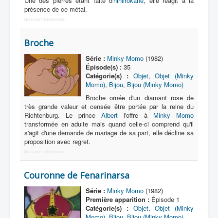
Une des pierres étant faite d'
hihiirokane
, elle réagit à la
présence de ce métal.
More Joomla Extensions
Broche
Série :
Minky Momo
(1982)
Épisode(s) :
35
Catégorie(s) :
Objet
,
Objet (Minky
Momo)
,
Bijou
,
Bijou (Minky Momo)
Broche ornée d'un diamant rose de
très grande valeur et censée être portée par la reine du
Richtenburg. Le prince
Albert
l'offre à
Minky Momo
transformée en adulte mais quand celle-ci comprend qu'il
s'agit d'une demande de mariage de sa part, elle décline sa
proposition avec regret.
More Joomla Extensions
Couronne de Fenarinarsa
Série :
Minky Momo
(1982)
Première apparition :
Épisode 1
Catégorie(s) :
Objet
,
Objet (Minky
Momo)
,
Bijou
,
Bijou (Minky Momo)