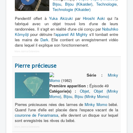
Bijou
,
Bijou (Kikaider)
,
Technologie
,
Technologie (Kikaider)
Pendentif offert à
Yuka Akizuki
par
Hiroshi Aoki
qui l'a
fabriqué avec un objet trouvé lors d'une de leurs
randonnées. Il s'agit en réalité d'une clé conçu par
Nobuhiko
Kômyôji
pour détruire l'
appareil All Mighty
s'il tombait entre
les mains de
Dark
. Elle contient un enregistrement vidéo
dans lequel il explique son fonctionnement.
More Joomla Extensions
Pierre précieuse
Série :
Minky
Momo
(1982)
Première apparition :
Épisode 49
Catégorie(s) :
Objet
,
Objet (Minky
Momo)
,
Bijou
,
Bijou (Minky Momo)
Pierres précieuses nées des larmes de
Minky Momo
bébé.
Quand l'une d'elle est placée dans l'espace vacant de la
couronne de Fenarinarsa
, elle devient un disque sur lequel
sont enregistrés les rêves du bébé.
More Joomla Extensions