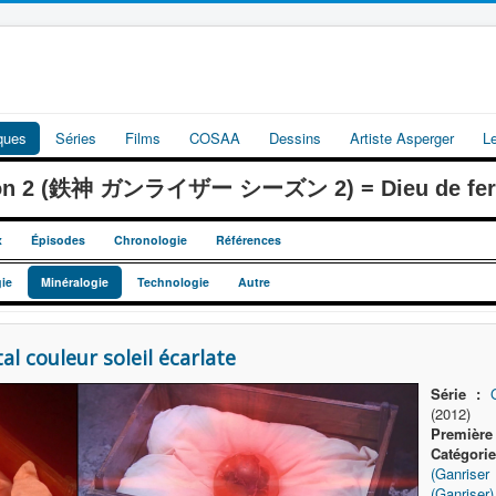
iques
Séries
Films
COSAA
Dessins
Artiste Asperger
L
ason 2 (鉄神 ガンライザー シーズン 2) = Dieu de fer G
x
Épisodes
Chronologie
Références
ie
Minéralogie
Technologie
Autre
 couleur soleil écarlate
Série :
(2012)
Première 
Catégorie
(Ganrise
(Ganriser)