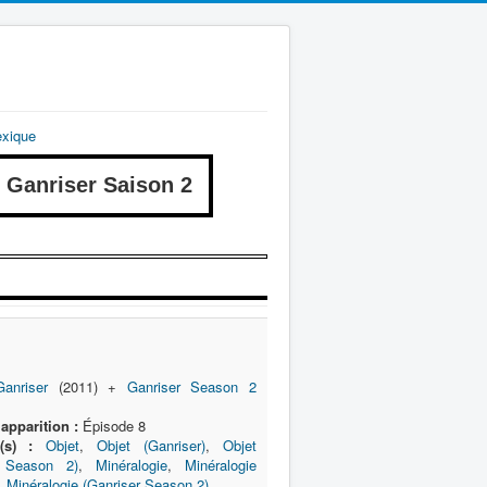
exique
anriser Saison 2
Ganriser
(2011) +
Ganriser Season 2
apparition :
Épisode 8
(s) :
Objet
,
Objet (Ganriser)
,
Objet
r Season 2)
,
Minéralogie
,
Minéralogie
,
Minéralogie (Ganriser Season 2)