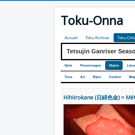
Toku-Onna
Accueil
Toku-Actrices
Toku-Crit
Tetsujin Ganriser Se
Série
Personnages
Objets
Lieu
Tous
Art
Bijou
Cuisine
Mag
Hihiirokane (日緋色金) = Métal