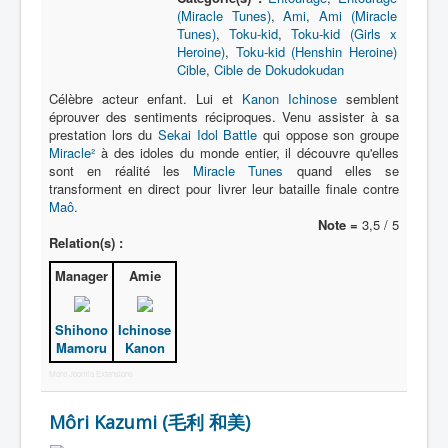
(Miracle Tunes)
,
Ami
,
Ami (Miracle
Tunes)
,
Toku-kid
,
Toku-kid (Girls x
Heroine)
,
Toku-kid (Henshin Heroine)
Cible
,
Cible de Dokudokudan
Célèbre acteur enfant. Lui et
Kanon Ichinose
semblent
éprouver des sentiments réciproques. Venu assister à sa
prestation lors du
Sekai Idol Battle
qui oppose son groupe
Miracle²
à des idoles du monde entier, il découvre qu'elles
sont en réalité les
Miracle Tunes
quand elles se
transforment en direct pour livrer leur bataille finale contre
Maô
.
Note =
3,5 / 5
Relation(s) :
Manager
Amie
Shihono
Ichinose
Mamoru
Kanon
More Joomla Extensions
Môri Kazumi (毛利 和美)