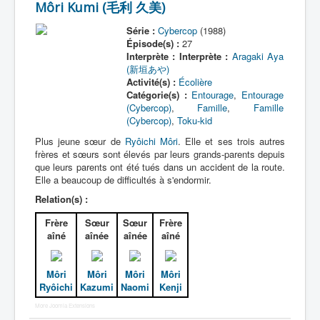
Môri Kumi (毛利 久美)
Série :
Cybercop
(1988)
Épisode(s) :
27
Interprète :
Interprète :
Aragaki Aya
(新垣あや)
Activité(s) :
Écolière
Catégorie(s) :
Entourage
,
Entourage
(Cybercop)
,
Famille
,
Famille
(Cybercop)
,
Toku-kid
Plus jeune sœur de
Ryôichi Môri
. Elle et ses trois autres
frères et sœurs sont élevés par leurs grands-parents depuis
que leurs parents ont été tués dans un accident de la route.
Elle a beaucoup de difficultés à s'endormir.
Relation(s) :
Frère
Sœur
Sœur
Frère
aîné
aînée
aînée
aîné
Môri
Môri
Môri
Môri
Ryôichi
Kazumi
Naomi
Kenji
More Joomla Extensions