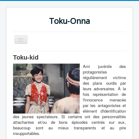
Toku-Onna
Basculer
la
navigation
Accueil
Toku-kid
Toku-Actrices
Ami juvénile des
protagonistes
Toku-Critiques
régulièrement victime
des plans ourdis par
Séries
leurs adversaires. À la
fois représentation de
Films
l'innocence menacée
par les antagonistes et
COSAA
élément d'identification
des jeunes spectateurs. Si certains ont des personnalités
Dessins
attachantes et/ou de bons épisodes centrés sur eux,
beaucoup sont au mieux transparents et au pire
Artiste Asperger
insupportables.