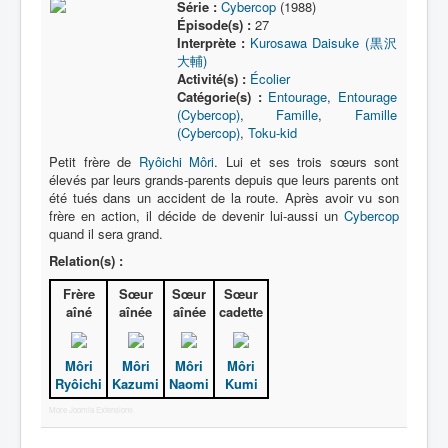
Série :
Cybercop
(1988)
Épisode(s) :
27
Interprète :
Kurosawa Daisuke (黒沢
大輔)
Activité(s) :
Écolier
Catégorie(s) :
Entourage
,
Entourage
(Cybercop)
,
Famille
,
Famille
(Cybercop)
,
Toku-kid
Petit frère de
Ryôichi Môri
. Lui et ses trois sœurs sont
élevés par leurs grands-parents depuis que leurs parents ont
été tués dans un accident de la route. Après avoir vu son
frère en action, il décide de devenir lui-aussi un
Cybercop
quand il sera grand.
Relation(s) :
Frère
Sœur
Sœur
Sœur
aîné
aînée
aînée
cadette
Môri
Môri
Môri
Môri
Ryôichi
Kazumi
Naomi
Kumi
More Joomla Extensions