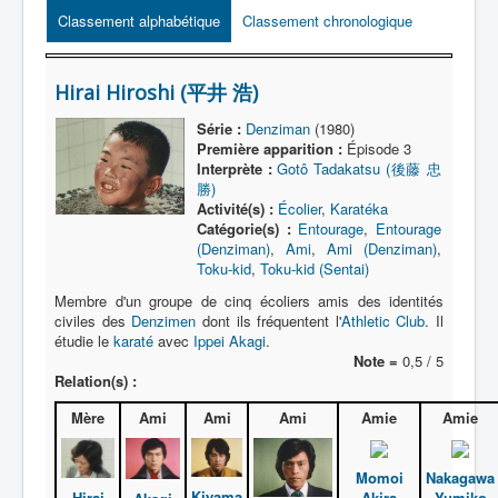
Lexique
Classement alphabétique
Classement chronologique
Série
Acteur
Hirai Hiroshi (平井 浩)
Équipe
Série :
Denziman
(1980)
Première apparition :
Épisode 3
Personnage
Interprète :
Gotô Tadakatsu (後藤 忠
勝)
Transformation
Activité(s) :
Écolier
,
Karatéka
Catégorie(s) :
Entourage
,
Entourage
Équipement
(Denziman)
,
Ami
,
Ami (Denziman)
,
Toku-kid
,
Toku-kid (Sentai)
Mecha
Membre d'un groupe de cinq écoliers amis des identités
Objet
civiles des
Denzimen
dont ils fréquentent l'
Athletic Club
. Il
étudie le
karaté
avec
Ippei Akagi
.
Lieu
Note =
0,5 / 5
Relation(s) :
Épisode
Mère
Ami
Ami
Ami
Amie
Amie
Référence
Fanservice
Momoi
Nakagawa
Kiyama
Hirai
Akira
Yumiko
Générique