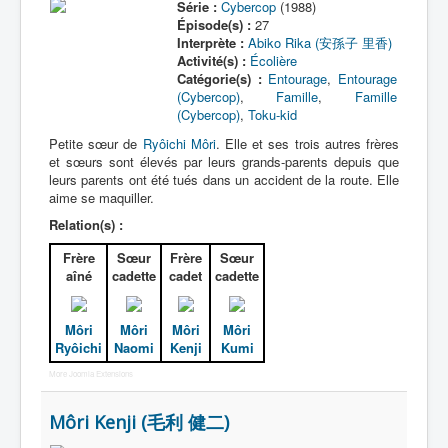
Série :
Cybercop
(1988)
Épisode(s) :
27
Interprète :
Abiko Rika (安孫子 里香)
Activité(s) :
Écolière
Catégorie(s) :
Entourage
,
Entourage
(Cybercop)
,
Famille
,
Famille
(Cybercop)
,
Toku-kid
Petite sœur de
Ryôichi Môri
. Elle et ses trois autres frères
et sœurs sont élevés par leurs grands-parents depuis que
leurs parents ont été tués dans un accident de la route. Elle
aime se maquiller.
Relation(s) :
Frère
Sœur
Frère
Sœur
aîné
cadette
cadet
cadette
Môri
Môri
Môri
Môri
Ryôichi
Naomi
Kenji
Kumi
More Joomla Extensions
Môri Kenji (毛利 健二)