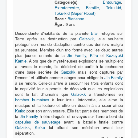
Catégorie(s) :
Entourage
,
Extraterrestre
,
Famille
,
Toku-kid
,
Toku-kid (Super Robot)
Race :
Biarienne
Âge :
9 ans
Descendante d'habitants de la planète
Biar
réfugiés sur
Terre après sa destruction par
Gaizokk
, elle souhaite
protéger son monde d'adoption contre ces derniers malgré
sa jeunesse. Membre d'un trio formé avec les deux autres
plus jeunes enfants de la
Jin Family
,
Kiiro
et
Kazuyuki
Kamie
. Alors que de mystérieuses explosions se multiplient
à travers le monde, ils décident de partir à la recherche
d'une base secrète de
Gaizokk
mais sont capturés par
l'ennemi et utilisés comme otages pour obliger la
Jin Family
à se rendre. Celle-ci arrive à secourir les trois enfants dont
la captivité leur a permis de découvrir que les explosions
sont le fait d'humains que
Gaizokk
a transformés en
bombes humaines
à leur insu. Intorvertie, elle aime la
musique et la lecture et offre un dessin à sa sœur aînée
Keiko
pour son anniversaire. Elle fait partie des membres de
la
Jin Family
à être drogués et envoyés sur Terre à bord de
capsules de sauvetage
avant la bataille finale contre
Gaizokk
,
Keiko
lui offrant son médaillon avant leur
séparation.