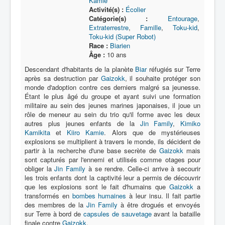
Kamie
Activité(s) :
Écolier
Catégorie(s) :
Entourage
,
Extraterrestre
,
Famille
,
Toku-kid
,
Toku-kid (Super Robot)
Race :
Biarien
Âge :
10 ans
Descendant d'habitants de la planète
Biar
réfugiés sur Terre
après sa destruction par
Gaizokk
, il souhaite protéger son
monde d'adoption contre ces derniers malgré sa jeunesse.
Étant le plus âgé du groupe et ayant suivi une formation
militaire au sein des jeunes marines japonaises, il joue un
rôle de meneur au sein du trio qu'il forme avec les deux
autres plus jeunes enfants de la
Jin Family
,
Kimiko
Kamikita
et
Kiiro Kamie
. Alors que de mystérieuses
explosions se multiplient à travers le monde, ils décident de
partir à la recherche d'une base secrète de
Gaizokk
mais
sont capturés par l'ennemi et utilisés comme otages pour
obliger la
Jin Family
à se rendre. Celle-ci arrive à secourir
les trois enfants dont la captivité leur a permis de découvrir
que les explosions sont le fait d'humains que
Gaizokk
a
transformés en
bombes humaines
à leur insu. Il fait partie
des membres de la
Jin Family
à être drogués et envoyés
sur Terre à bord de
capsules de sauvetage
avant la bataille
finale contre
Gaizokk
.