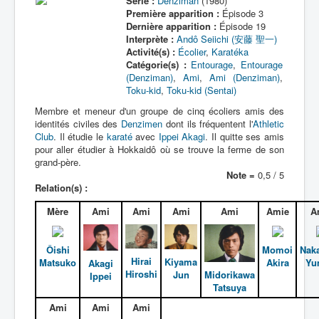
Série :
Denziman
(1980)
Première apparition :
Épisode 3
Dernière apparition :
Épisode 19
Interprète :
Andô Seiichi (安藤 聖一)
Activité(s) :
Écolier
,
Karatéka
Catégorie(s) :
Entourage
,
Entourage
(Denziman)
,
Ami
,
Ami (Denziman)
,
Toku-kid
,
Toku-kid (Sentai)
Membre et meneur d'un groupe de cinq écoliers amis des
identités civiles des
Denzimen
dont ils fréquentent l'
Athletic
Club
. Il étudie le
karaté
avec
Ippei Akagi
. Il quitte ses amis
pour aller étudier à Hokkaidô où se trouve la ferme de son
grand-père.
Note =
0,5 / 5
Relation(s) :
Mère
Ami
Ami
Ami
Ami
Amie
A
Ôishi
Momoi
Nak
Hirai
Kiyama
Matsuko
Akira
Yu
Akagi
Hiroshi
Jun
Midorikawa
Ippei
Tatsuya
Ami
Ami
Ami