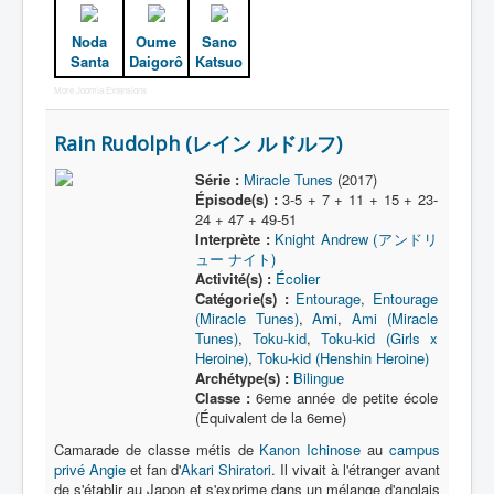
Noda
Oume
Sano
Santa
Daigorô
Katsuo
More Joomla Extensions
Rain Rudolph (レイン ルドルフ)
Série :
Miracle Tunes
(2017)
Épisode(s) :
3-5 + 7 + 11 + 15 + 23-
24 + 47 + 49-51
Interprète :
Knight Andrew (アンドリ
ュー ナイト)
Activité(s) :
Écolier
Catégorie(s) :
Entourage
,
Entourage
(Miracle Tunes)
,
Ami
,
Ami (Miracle
Tunes)
,
Toku-kid
,
Toku-kid (Girls x
Heroine)
,
Toku-kid (Henshin Heroine)
Archétype(s) :
Bilingue
Classe :
6eme année de petite école
(Équivalent de la 6eme)
Camarade de classe métis de
Kanon Ichinose
au
campus
privé Angie
et fan d'
Akari Shiratori
. Il vivait à l'étranger avant
de s'établir au Japon et s'exprime dans un mélange d'anglais