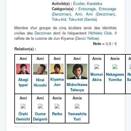
Activité(s) :
Écolier
,
Karatéka
Catégorie(s) :
Entourage
,
Entourage
(Denziman)
,
Ami
,
Ami (Denziman)
,
Toku-kid
,
Toku-kid (Sentai)
Membre d'un groupe de cinq écoliers amis des identités
civiles des
Denzimen
dont ils fréquentent l'
Athletic Club
. Il
raffole de la cuisine de Jun Kiyama (
Denzi Yellow
).
Note =
0,5 / 5
Relation(s) :
Ami
Ami
Ami
Ami
Amie
Amie
A
Momoi
Nakagawa
N
Kiyama
Akagi
Akira
Yumiko
Sa
Hirai
Jun
Midorikawa
Ippei
Hiroshi
Tatsuya
Ami
Ami
Amie
Amie
Ôishi
Oume
Reiko
Yamashita
Genichi
Daigorô
Yuri
More Joomla Extensions