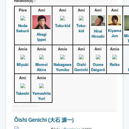
Relation(s) :
Père
Ami
Ami
Ami
Ami
Ami
Noda
Toku-kid
Toku-
Kiyama
Saburô
kid
Hirai
Akagi
Jun
Mi
Hiroshi
Ippei
Amie
Amie
Amie
Ami
Ami
Amie
Miyuki
Momoi
Nakagawa
Ôishi
Oume
Reiko
Akira
Yumiko
Genichi
Daigorô
Ami
Amie
Takeshi
Yamashita
Yuri
More Joomla Extensions
Ôishi Genichi (大石 源一)