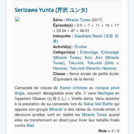
Serizawa Yunta (芹沢 ユンタ)
Série :
Miracle Tunes
(2017)
Épisode(s) :
3-5 + 7 + 11 + 15 + 17
+ 23-24 + 47 + 49-51
Interprète :
Sasahara Naoki (笹原 尚
季)
Activité(s) :
Écolier
Catégorie(s) :
Entourage
,
Entourage
(Miracle Tunes)
,
Ami
,
Ami (Miracle
Tunes)
,
Toku-kid
,
Toku-kid (Girls x
Heroine)
,
Toku-kid (Henshin Heroine)
Classe :
6eme année de petite école
(Équivalent de la 6eme)
Camarade de classe de
Kanon Ichinose
au
campus privé
Angie
, souvent désagréable avec elle. Il vexe
Nechigae
en
l'appelant Obasan (お母さん) = Vieille dame. Venu assister
à la prestation de sa camarade lors du
Sekai Idol Battle
qui
oppose son groupe
Miracle²
à des idoles du monde entier, il
découvre qu'elles sont en réalité les
Miracle Tunes
quand
elles se transforment en direct pour livrer leur bataille finale
contre
Maô
.
Note =
2 / 5