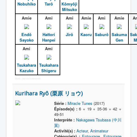
Nobuhiko
Tarô
Kômyôji
Mitsuko
Amie
Ami
Ami
Amie
Ami
Amie
A
Endô
Hattori
Jirô
Kaoru
Saburô
Sakuma
Sa
Sayoko
Hanpei
Gen
M
Ami
Ami
Tsukahara
Tsukahara
Kazuko
Shigeru
More Joomla Extensions
Kurihara Ryô (栗原 リョウ)
Série :
Miracle Tunes
(2017)
Épisode(s) :
6 + 19 + 35-36 + 42 +
49-51
Interprète :
Nakagawa Tsubasa (中川
翼)
Activité(s) :
Acteur
,
Animateur
Catégorie(s) :
Entourage
,
Entourage