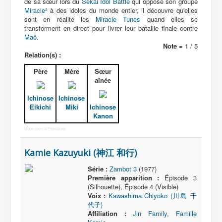
de sa sœur lors du
Sekai Idol Battle
qui oppose son groupe
Activité
Miracle²
à des idoles du monde entier, il découvre qu'elles
sont en réalité les
Miracle Tunes
quand elles se
transforment en direct pour livrer leur bataille finale contre
Maô
.
Note =
1 / 5
Relation(s) :
Père
Mère
Sœur
aînée
Ichinose
Ichinose
Eikichi
Miki
Ichinose
Kanon
More Joomla Extensions
Kamie Kazuyuki (神江 和行)
Série :
Zambot 3
(1977)
Première apparition :
Épisode 3
(Silhouette), Épisode 4 (Visible)
Voix :
Kawashima Chiyoko (川島 千
代子)
Affiliation :
Jin Family
,
Famille