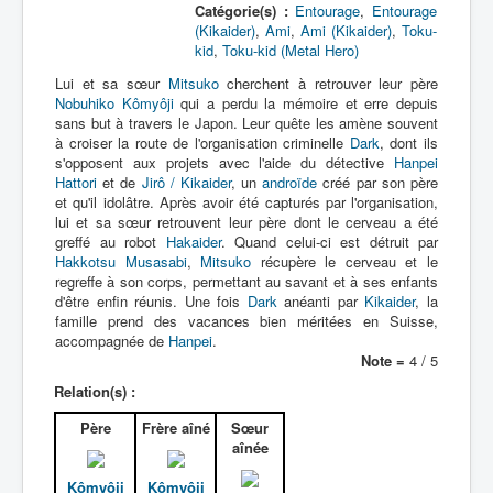
Catégorie(s) :
Entourage
,
Entourage
(Kikaider)
,
Ami
,
Ami (Kikaider)
,
Toku-
kid
,
Toku-kid (Metal Hero)
Lui et sa sœur
Mitsuko
cherchent à retrouver leur père
Nobuhiko Kômyôji
qui a perdu la mémoire et erre depuis
sans but à travers le Japon. Leur quête les amène souvent
à croiser la route de l'organisation criminelle
Dark
, dont ils
s'opposent aux projets avec l'aide du détective
Hanpei
Hattori
et de
Jirô / Kikaider
, un
androïde
créé par son père
et qu'il idolâtre. Après avoir été capturés par l'organisation,
lui et sa sœur retrouvent leur père dont le cerveau a été
greffé au robot
Hakaider
. Quand celui-ci est détruit par
Hakkotsu Musasabi
,
Mitsuko
récupère le cerveau et le
regreffe à son corps, permettant au savant et à ses enfants
d'être enfin réunis. Une fois
Dark
anéanti par
Kikaider
, la
famille prend des vacances bien méritées en Suisse,
accompagnée de
Hanpei
.
Note =
4 / 5
Relation(s) :
Père
Frère aîné
Sœur
aînée
Kômyôji
Kômyôji