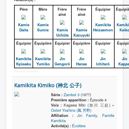
Père
Mère
Frère
Frère
Équipier
Équipi
aîné
aîné
Kamie
Kamie
Kamikita
Kamiki
Daita
Sumie
Kamie
Kamie
Heizaemon
Keik
Uchûta
Kazuyuki
Équipier
Équipière
Équipier
Équipière
Équipier
Équipi
Kamikita
Kamikita
Jin
Jin
Jin
Jin
Kyûsaku
Yumiko
Gengorô
Hanae
Ichitarô
Kappe
More Joomla Extensions
Kamikita Kimiko (神北 公子)
Série :
Zambot 3
(1977)
Première apparition :
Épisode 4
Voix :
Kagawa Miki (加川 三起) =
Ootori Yoshino (鳳 芳野)
Affiliation :
Jin Family
,
Famille
Kamikita
Activité(s) :
Écolière