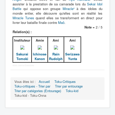
assister à la prestation de sa camarade lors du
Sekai Idol
Battle
qui oppose son groupe
Miracle²
à des idoles du
monde entier, elle découvre qu'elles sont en réalité les
Miracle Tunes
quand elles se transforment en direct pour
livrer leur bataille finale contre
Maô
.
Note =
2 / 5
Relation(s) :
Instituteur
Amie
Ami
Ami
Sakurai
Ichinose
Rain
Serizawa
Tomoki
Kanon
Rudolph
Yunta
More Joomla Extensions
Vous êtes ici :
Accueil
Toku-Critiques
Toku-critiques - Trier par
Trier par entourage
Trier par catégories (Entourage)
Toku-kid
Toku-kid - Toku-Onna