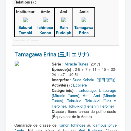
Relation(s) :
Instituteur
Amie
Ami
Amie
Sakurai
Ichinose
Rain
Tamagawa
Tomoki
Kanon
Rudolph
Erina
More Joomla Extensions
Tamagawa Erina (玉川 エリナ)
Série :
Miracle Tunes
(2017)
Épisode(s) :
3-5 + 7 + 11 + 15 + 23-
24 + 47 + 49-51
Interprète :
Suda Kohaku (須田 琥珀)
Activité(s) :
Écolière
Catégorie(s) :
Entourage
,
Entourage
(Miracle Tunes)
,
Ami
,
Ami (Miracle
Tunes)
,
Toku-kid
,
Toku-kid (Girls x
Heroine)
,
Toku-kid (Henshin Heroine)
Classe :
6eme année de petite école
(Équivalent de la 6eme)
Camarade de classe de
Kanon Ichinose
au
campus privé
Angie
. Brillante élève et fan de
Ryô Kurihara
. Venue