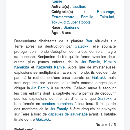
Kamie
Activité(s) :
Écolière
Catégorie(s) :
Entourage
,
Extraterrestre
,
Famille
,
Toku-kid
,
Toku-kid (Super Robot)
Race :
Biarienne
Âge :
8 ans
Descendante d'habitants de la planète
Biar
réfugiés sur
Terre après sa destruction par
Gaizokk
, elle souhaite
protéger son monde d'adoption contre ces derniers malgré
sa jeunesse. Benjamine du trio qu'elle forme avec les deux
autres plus jeunes enfants de la
Jin Family
,
Kimiko
Kamikita
et
Kazuyuki Kamie
. Alors que de mystérieuses
explosions se multiplient à travers le monde, ils décident de
partir à la recherche d'une base secrète de
Gaizokk
mais
sont capturés par l'ennemi et utilisés comme otages pour
obliger la
Jin Family
à se rendre. Celle-ci arrive à secourir
les trois enfants dont la captivité leur a permis de découvrir
que les explosions sont le fait d'humains que
Gaizokk
a
transformés en
bombes humaines
à leur insu. Il fait partie
des membres de la
Jin Family
à être drogués et envoyés
sur Terre à bord de
capsules de sauvetage
avant la bataille
finale contre
Gaizokk
.
Note =
1 / 5
Relation(s) :