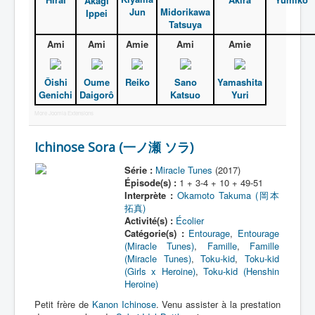
Akagi
Jun
Midorikawa
Ippei
Tatsuya
Protagoniste
Ami
Ami
Amie
Ami
Amie
Entourage
Antagoniste
Ôishi
Oume
Reiko
Sano
Yamashita
Genichi
Daigorô
Katsuo
Yuri
Monstre
More Joomla Extensions
Autre
Ichinose Sora (一ノ瀬 ソラ)
Animal
Série :
Miracle Tunes
(2017)
Race
Épisode(s) :
1 + 3-4 + 10 + 49-51
Interprète :
Okamoto Takuma (岡本
Archétype
拓真)
_
Activité(s) :
Écolier
Catégorie(s) :
Entourage
,
Entourage
[]
(Miracle Tunes)
,
Famille
,
Famille
_
(Miracle Tunes)
,
Toku-kid
,
Toku-kid
(Girls x Heroine)
,
Toku-kid (Henshin
Nom
Heroine)
Catégorie
Petit frère de
Kanon Ichinose
. Venu assister à la prestation