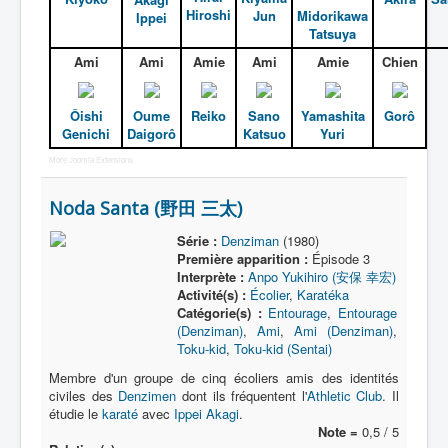
Hiroshi
Jun
Midorikawa
Ippei
Tatsuya
Ami
Ami
Amie
Ami
Amie
Chien
Ôishi
Oume
Reiko
Sano
Yamashita
Gorô
Genichi
Daigorô
Katsuo
Yuri
More Joomla Extensions
Noda Santa (野田 三太)
Série :
Denziman
(1980)
Première apparition :
Épisode 3
Interprète :
Anpo Yukihiro (安保 幸宏)
Activité(s) :
Écolier
,
Karatéka
Catégorie(s) :
Entourage
,
Entourage
(Denziman)
,
Ami
,
Ami (Denziman)
,
Toku-kid
,
Toku-kid (Sentai)
Membre d'un groupe de cinq écoliers amis des identités
civiles des
Denzimen
dont ils fréquentent l'
Athletic Club
. Il
étudie le
karaté
avec
Ippei Akagi
.
Note =
0,5 / 5