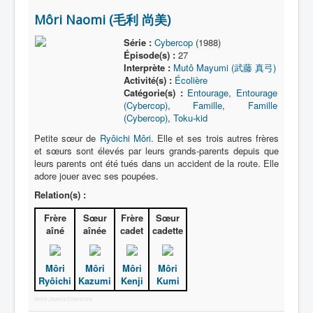
Môri Naomi (毛利 尚美)
Série :
Cybercop
(1988)
Épisode(s) :
27
Interprète :
Mutô Mayumi (武藤 真弓)
Activité(s) :
Écolière
Catégorie(s) :
Entourage
,
Entourage
(Cybercop)
,
Famille
,
Famille
(Cybercop)
,
Toku-kid
Petite sœur de
Ryôichi Môri
. Elle et ses trois autres frères
et sœurs sont élevés par leurs grands-parents depuis que
leurs parents ont été tués dans un accident de la route. Elle
adore jouer avec ses poupées.
Relation(s) :
Frère
Sœur
Frère
Sœur
aîné
aînée
cadet
cadette
Môri
Môri
Môri
Môri
Ryôichi
Kazumi
Kenji
Kumi
More Joomla Extensions