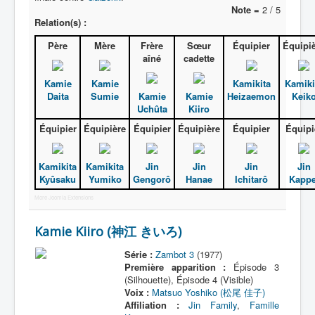
Note =
2 / 5
Relation(s) :
Père
Mère
Frère
Sœur
Équipier
Équipi
aîné
cadette
Kamie
Kamie
Kamikita
Kamiki
Daita
Sumie
Kamie
Kamie
Heizaemon
Keik
Uchûta
Kiiro
Équipier
Équipière
Équipier
Équipière
Équipier
Équipi
Kamikita
Kamikita
Jin
Jin
Jin
Jin
Kyûsaku
Yumiko
Gengorô
Hanae
Ichitarô
Kappe
More Joomla Extensions
Kamie Kiiro (神江 きいろ)
Série :
Zambot 3
(1977)
Première apparition :
Épisode 3
(Silhouette), Épisode 4 (Visible)
Voix :
Matsuo Yoshiko (松尾 佳子)
Affiliation :
Jin Family
,
Famille