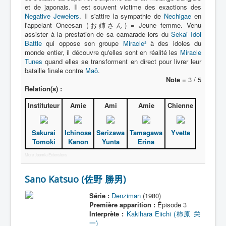
et de japonais. Il est souvent victime des exactions des
Negative Jewelers
. Il s'attire la sympathie de
Nechigae
en
l'appelant Oneesan (お姉さん) = Jeune femme. Venu
assister à la prestation de sa camarade lors du
Sekai Idol
Battle
qui oppose son groupe
Miracle²
à des idoles du
monde entier, il découvre qu'elles sont en réalité les
Miracle
Tunes
quand elles se transforment en direct pour livrer leur
bataille finale contre
Maô
.
Note =
3 / 5
Relation(s) :
Instituteur
Amie
Ami
Amie
Chienne
Sakurai
Ichinose
Serizawa
Tamagawa
Yvette
Tomoki
Kanon
Yunta
Erina
More Joomla Extensions
Sano Katsuo (佐野 勝男)
Série :
Denziman
(1980)
Première apparition :
Épisode 3
Interprète :
Kakihara Eiichi (柿原 栄
一)