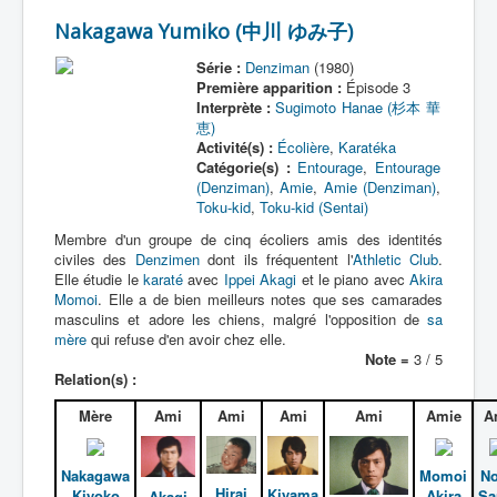
Nakagawa Yumiko (中川 ゆみ子)
Série :
Denziman
(1980)
Première apparition :
Épisode 3
Interprète :
Sugimoto Hanae (杉本 華
恵)
Activité(s) :
Écolière
,
Karatéka
Catégorie(s) :
Entourage
,
Entourage
(Denziman)
,
Amie
,
Amie (Denziman)
,
Toku-kid
,
Toku-kid (Sentai)
Membre d'un groupe de cinq écoliers amis des identités
civiles des
Denzimen
dont ils fréquentent l'
Athletic Club
.
Elle étudie le
karaté
avec
Ippei Akagi
et le piano avec
Akira
Momoi
. Elle a de bien meilleurs notes que ses camarades
masculins et adore les chiens, malgré l'opposition de
sa
mère
qui refuse d'en avoir chez elle.
Note =
3 / 5
Relation(s) :
Mère
Ami
Ami
Ami
Ami
Amie
A
Nakagawa
Momoi
N
Hirai
Kiyama
Kiyoko
Akira
Sa
Akagi