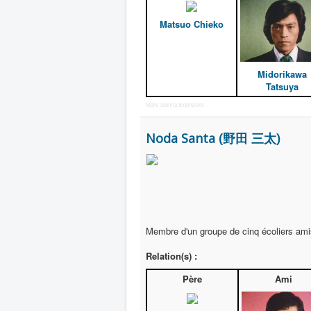
Matsuo Chieko
Midorikawa
Tatsuya
More Joomla Extensions
Noda Santa (野田 三太)
Membre d'un groupe de cinq écoliers amis
Relation(s) :
Père
Ami