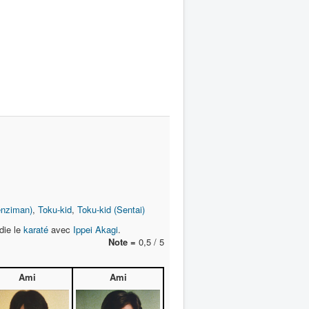
enziman)
,
Toku-kid
,
Toku-kid (Sentai)
udie le
karaté
avec
Ippei Akagi
.
Note =
0,5 / 5
Ami
Ami