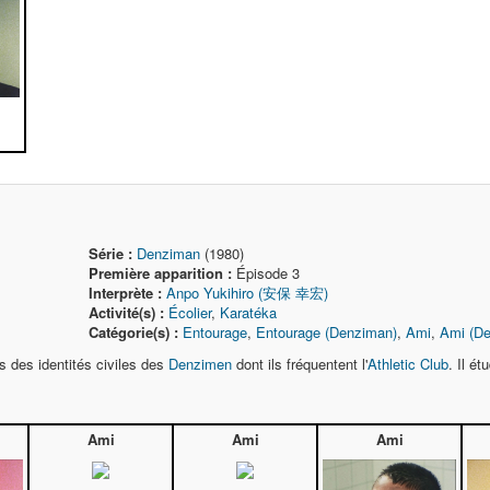
Série :
Denziman
(1980)
Première apparition :
Épisode 3
Interprète :
Anpo Yukihiro (安保 幸宏)
Activité(s) :
Écolier
,
Karatéka
Catégorie(s) :
Entourage
,
Entourage (Denziman)
,
Ami
,
Ami (D
 des identités civiles des
Denzimen
dont ils fréquentent l'
Athletic Club
. Il ét
Ami
Ami
Ami