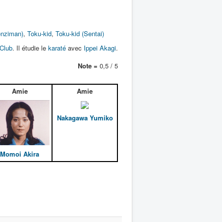
enziman)
,
Toku-kid
,
Toku-kid (Sentai)
 Club
. Il étudie le
karaté
avec
Ippei Akagi
.
Note =
0,5 / 5
Amie
Amie
Nakagawa Yumiko
Momoi Akira