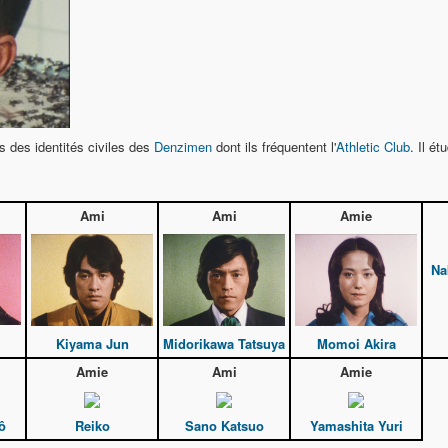
 des identités civiles des
Denzimen
dont ils fréquentent l'
Athletic Club
. Il ét
Ami
Ami
Amie
Na
Kiyama Jun
Midorikawa Tatsuya
Momoi Akira
Amie
Ami
Amie
ô
Reiko
Sano Katsuo
Yamashita Yuri