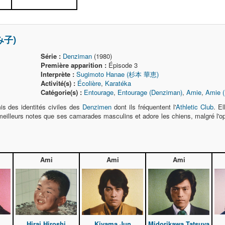
み子)
Série :
Denziman
(1980)
Première apparition :
Épisode 3
Interprète :
Sugimoto Hanae (杉本 華恵)
Activité(s) :
Écolière
,
Karatéka
Catégorie(s) :
Entourage
,
Entourage (Denziman)
,
Amie
,
Amie 
s des identités civiles des
Denzimen
dont ils fréquentent l'
Athletic Club
. El
 meilleurs notes que ses camarades masculins et adore les chiens, malgré l'o
Ami
Ami
Ami
Hirai Hiroshi
Kiyama Jun
Midorikawa Tatsuya