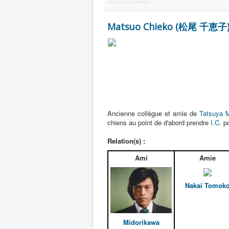
More Joomla Extensions
Matsuo Chieko (松尾 千恵子
Ancienne collègue et amie de
Tatsuya 
chiens au point de d'abord prendre
I.C.
po
Relation(s) :
Ami
Amie
Nakai Tomok
Midorikawa