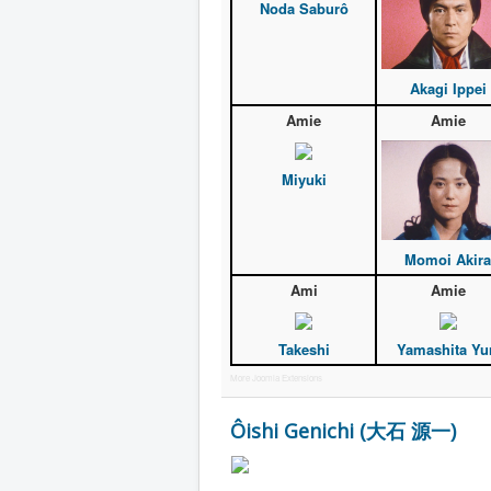
Noda Saburô
Akagi Ippei
Amie
Amie
Miyuki
Momoi Akira
Ami
Amie
Takeshi
Yamashita Yu
More Joomla Extensions
Ôishi Genichi (大石 源一)