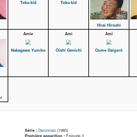
Toku-kid
Toku-kid
Hirai Hiroshi
Amie
Ami
Ami
Nakagawa Yumiko
Ôishi Genichi
Oume Daigorô
ri
Série :
Denziman
(1980)
Première apparition :
Épisode 3