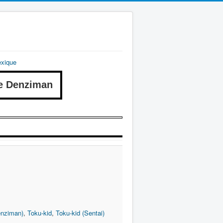
exique
e Denziman
enziman)
,
Toku-kid
,
Toku-kid (Sentai)