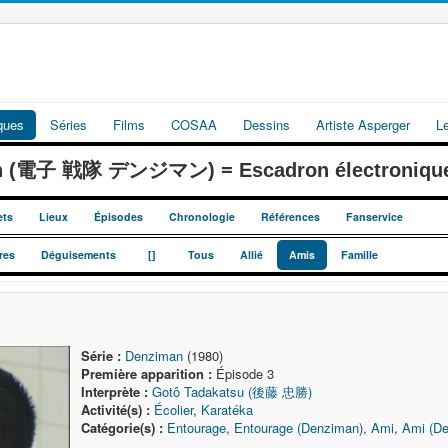
iques
Séries
Films
COSAA
Dessins
Artiste Asperger
L
an (電子 戦隊 デンジマン) = Escadron électroniqu
ets
Lieux
Épisodes
Chronologie
Références
Fanservice
_
_
res
Déguisements
[]
Tous
Allié
Amis
Famille
Série :
Denziman
(1980)
Première apparition :
Épisode 3
Interprète :
Gotô Tadakatsu (後藤 忠勝)
Activité(s) :
Écolier
,
Karatéka
Catégorie(s) :
Entourage
,
Entourage (Denziman)
,
Ami
,
Ami (D