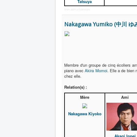
Tatsuya
More Joomla Extensions
Nakagawa Yumiko (中川 ゆ
Membre d'un groupe de cinq écoliers ami
piano avec
Akira Momoi
. Elle a de bien
chez elle.
Relation(s) :
Mère
Ami
Nakagawa Kiyoko
Akagi Ippei