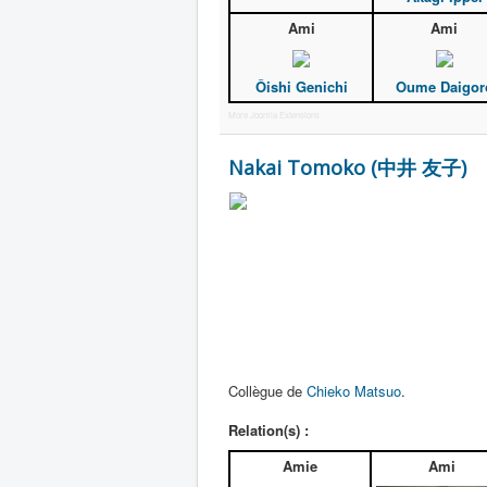
Ami
Ami
Ôishi Genichi
Oume Daigor
More Joomla Extensions
Nakai Tomoko (中井 友子)
Collègue de
Chieko Matsuo
.
Relation(s) :
Amie
Ami