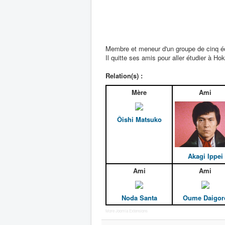
Membre et meneur d'un groupe de cinq éc
Il quitte ses amis pour aller étudier à H
Relation(s) :
Mère
Ami
Ôishi Matsuko
Akagi Ippei
Ami
Ami
Noda Santa
Oume Daigor
More Joomla Extensions