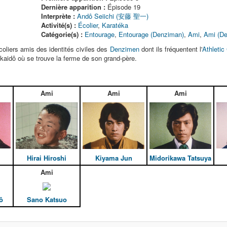
Dernière apparition :
Épisode 19
Interprète :
Andô Seiichi (安藤 聖一)
Activité(s) :
Écolier
,
Karatéka
Catégorie(s) :
Entourage
,
Entourage (Denziman)
,
Ami
,
Ami (D
oliers amis des identités civiles des
Denzimen
dont ils fréquentent l'
Athletic
okkaidô où se trouve la ferme de son grand-père.
Ami
Ami
Ami
Hirai Hiroshi
Kiyama Jun
Midorikawa Tatsuya
Ami
ô
Sano Katsuo