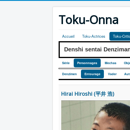
Toku-Onna
Accueil
Toku-Actrices
Toku-Crit
Denshi sentai Denzim
Série
Personnages
Mechas
Obj
Denzimen
Entourage
Vader
Aut
Hirai Hiroshi (平井 浩)