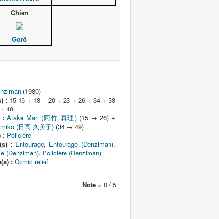
Chien
Gorô
nziman
(1980)
) :
15-16 + 18 + 20 + 23 + 26 + 34 + 38
 + 49
 :
Atake Mari (阿竹 真理)
(15 → 26) +
Kumiko (日高 久美子)
(34 → 49)
 :
Policière
(s) :
Entourage
,
Entourage (Denziman)
,
e (Denziman)
,
Policière (Denziman)
(s) :
Comic relief
Note =
0 / 5