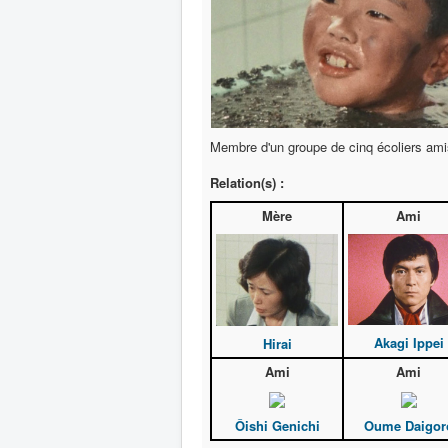
Membre d'un groupe de cinq écoliers amis
Relation(s) :
Mère
Ami
Akagi Ippei
Hirai
Ami
Ami
Ôishi Genichi
Oume Daigor