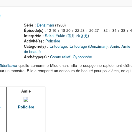
)
Série :
Denziman
(1980)
Épisode(s) :
12-16 + 18-20 + 22-23 + 26-27 + 32 + 34 + 38 + 4
Interprète :
Sakai Yukie (酒井 ゆきえ)
Activité(s) :
Policière
Catégorie(s) :
Entourage
,
Entourage (Denziman)
,
Amie
,
Amie 
de beauté
Archétype(s) :
Comic relief
,
Cynophobe
Midorikawa
qu'elle surnomme Mido-chan. Elle le soupçonne rapidement d'être
ur un monstre. Elle a remporté un concours de beauté pour policières, ce qui 
Amie
o
Policière