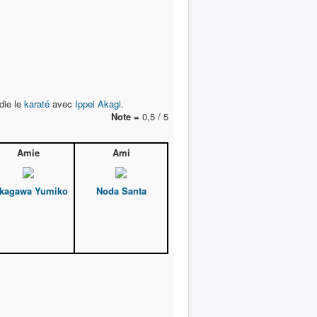
udie le
karaté
avec
Ippei Akagi
.
Note =
0,5 / 5
Amie
Ami
kagawa Yumiko
Noda Santa