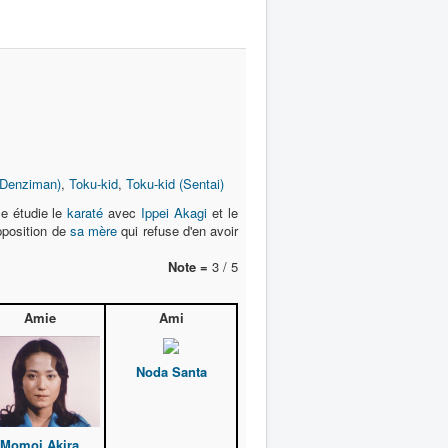
(Denziman)
,
Toku-kid
,
Toku-kid (Sentai)
le étudie le
karaté
avec
Ippei Akagi
et le
pposition de
sa mère
qui refuse d'en avoir
Note =
3 / 5
Amie
Ami
Noda Santa
Momoi Akira