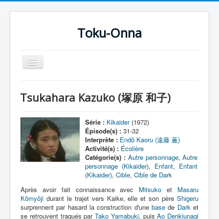
Toku-Onna
Basculer
la
navigation
Accueil
Tsukahara Kazuko (塚原 和子)
Toku-Actrices
Toku-Critiques
Série :
Kikaider
(1972)
Épisode(s) :
31-32
Séries
Interprète :
Endô Kaoru (遠藤 薫)
Activité(s) :
Écolière
Films
Catégorie(s) :
Autre personnage
,
Autre
personnage (Kikaider)
,
Enfant
,
Enfant
COSAA
(Kikaider)
,
Cible
,
Cible de Dark
Dessins
Après avoir fait connaissance avec
Mitsuko
et
Masaru
Kômyôji
durant le trajet vers Kaike, elle et son père
Shigeru
Artiste Asperger
surprennent par hasard la construction d'une
base
de
Dark
et
se retrouvent traqués par
Tako Yamabuki
, puis
Ao Denkiunagi