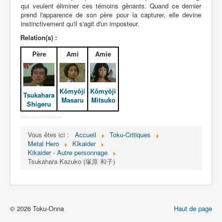
Lexique
qui veulent éliminer ces témoins gênants. Quand ce dernier
prend l'apparence de son père pour la capturer, elle devine
Jinzô ningen Kikaider (人造 人間
instinctivement qu'il s'agit d'un imposteur.
キカイダー) = Androïde Kikaider
Relation(s) :
Père
Ami
Amie
Série
Personnages
Mechas
Kômyôji
Kômyôji
Tsukahara
Masaru
Mitsuko
Shigeru
Objets
More Joomla Extensions
Lieux
Vous êtes ici :
Accueil
Toku-Critiques
Épisodes
Metal Hero
Kikaider
Kikaider - Autre personnage
Chronologie
Tsukahara Kazuko (塚原 和子)
Références
Fanservice
© 2026 Toku-Onna
Haut de page
Kikaider