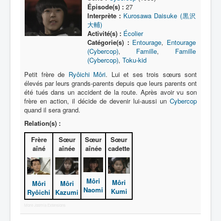
Lexique
Épisode(s) :
27
Interprète :
Kurosawa Daisuke (黒沢
Série
大輔)
Activité(s) :
Écolier
Acteur
Catégorie(s) :
Entourage
,
Entourage
(Cybercop)
,
Famille
,
Famille
Équipe
(Cybercop)
,
Toku-kid
Personnage
Petit frère de
Ryôichi Môri
. Lui et ses trois sœurs sont
élevés par leurs grands-parents depuis que leurs parents ont
Transformation
été tués dans un accident de la route. Après avoir vu son
frère en action, il décide de devenir lui-aussi un
Cybercop
Équipement
quand il sera grand.
Mecha
Relation(s) :
Objet
Frère
Sœur
Sœur
Sœur
aîné
aînée
aînée
cadette
Lieu
Épisode
Môri
Môri
Môri
Môri
Référence
Naomi
Kumi
Ryôichi
Kazumi
Fanservice
More Joomla Extensions
Générique