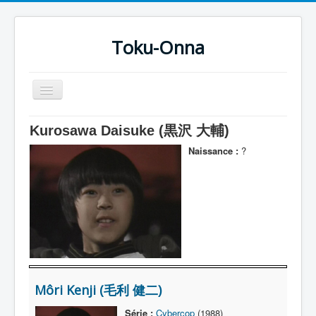
Toku-Onna
Basculer
la
navigation
Accueil
Kurosawa Daisuke (黒沢 大輔)
Toku-Actrices
Naissance :
?
Toku-Critiques
Séries
Films
COSAA
Dessins
Môri Kenji (毛利 健二)
Artiste Asperger
Série :
Cybercop
(1988)