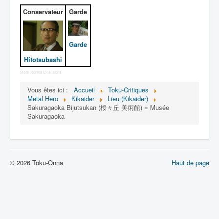
Lexique
Conservateur
Garde
Jinzô ningen Kikaider (人造 人間
キカイダー) = Androïde Kikaider
Garde
Série
Hitotsubashi
Personnages
More Joomla Extensions
Mechas
Vous êtes ici :
Accueil
Toku-Critiques
Metal Hero
Kikaider
Lieu (Kikaider)
Objets
Sakuragaoka Bijutsukan (桜々丘 美術館) = Musée
Sakuragaoka
Lieux
Épisodes
Chronologie
© 2026 Toku-Onna
Haut de page
Références
Fanservice
Tous