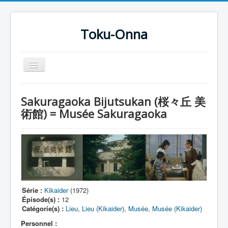
Toku-Onna
Basculer
la
navigation
Accueil
Sakuragaoka Bijutsukan (桜々丘 美
Toku-Actrices
術館) = Musée Sakuragaoka
Toku-Critiques
Séries
Films
COSAA
Série :
Kikaider
(1972)
Dessins
Épisode(s) :
12
Catégorie(s) :
Lieu
,
Lieu (Kikaider)
,
Musée
,
Musée (Kikaider)
Artiste Asperger
Personnel :