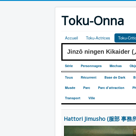
Toku-Onna
Accueil
Toku-Actrices
Toku-Crit
Jinzô ningen Kikaide
Série
Personnages
Mechas
Obj
Tous
Récurrent
Base de Dark
B
Musée
Parc
Parc d'attraction
Ph
Transport
Ville
Hattori Jimusho (服部 事務所)