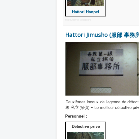
Hattori Hanpei
More Joomla Extensions
Hattori Jimusho (服部 事務所) 
Deuxièmes locaux de l'agence de détec
級 私立 探偵) = Le meilleur détective pri
Personnel :
Détective privé