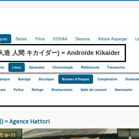
iques
Séries
Films
COSAA
Dessins
Artiste Asperger
L
r (人造 人間 キカイダー) = Androïde Kikaider
ets
Lieux
Épisodes
Chronologie
Références
Fanservice
anque
Barrage
Boutique
Bureau d'Hanpei
Coopérative
Domicil
are
Police
Refuge
Restauration
Salle de concert
Sanctuaire
 = Agence Hattori