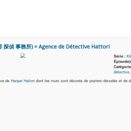
服部 探偵 事務所) = Agence de Détective Hattori
Série :
Ki
Épisode(s
Catégorie
détective
tive de
Hanpei Hattori
dont les murs sont décorés de posters dénudés et de 