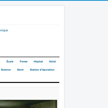
exique
e
École
Ferme
Hôpital
Hôtel
Science
Serre
Station d'épuration