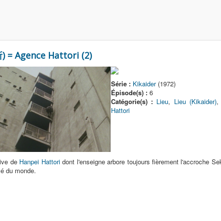
= Agence Hattori (2)
Série :
Kikaider
(1972)
Épisode(s) :
6
Catégorie(s) :
Lieu
,
Lieu (Kikaider)
Hattori
tive de
Hanpei Hattori
dont l'enseigne arbore toujours fièrement l'accroche S
vé du monde.