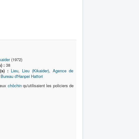
kaider
(1972)
) :
38
(s) :
Lieu
,
Lieu (Kikaider)
,
Agence de
,
Bureau d'Hanpei Hattori
deux
chôchin
qu'utilisaient les policiers de