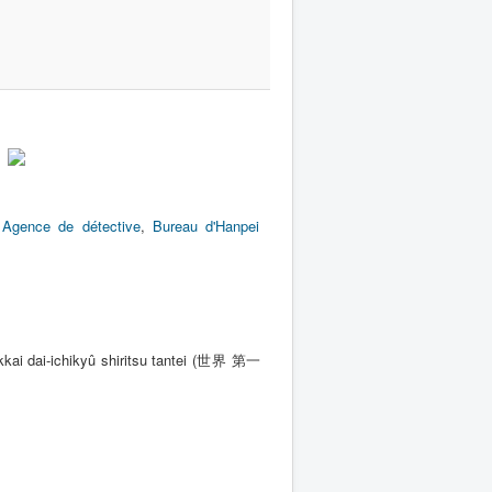
,
Agence de détective
,
Bureau d'Hanpei
ekkai dai-ichikyû shiritsu tantei (世界 第一