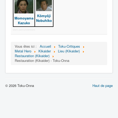
Lexique
Jinzô ningen Kikaider (人造 人間
Kômyôji
キカイダー) = Androïde Kikaider
Momoyama
Nobuhiko
Kazuko
Série
More Joomla Extensions
Personnages
Vous êtes ici :
Accueil
Toku-Critiques
Mechas
Metal Hero
Kikaider
Lieu (Kikaider)
Restauration (Kikaider)
Objets
Restauration (Kikaider) - Toku-Onna
Lieux
Épisodes
Chronologie
© 2026 Toku-Onna
Haut de page
Références
Fanservice
Tous