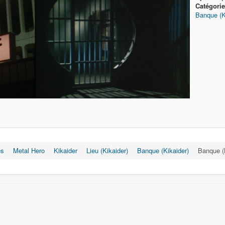
Catégorie
Banque (K
es
Metal Hero
Kikaider
Lieu (Kikaider)
Banque (Kikaider)
Banque (