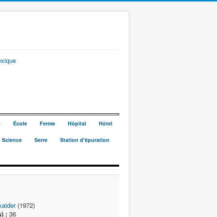
exique
e
École
Ferme
Hôpital
Hôtel
Science
Serre
Station d'épuration
kaider
(1972)
) :
36