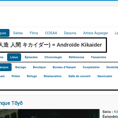
iques
Séries
Films
COSAA
Dessins
Artiste Asperger
L
r (人造 人間 キカイダー) = Androïde Kikaider
ets
Lieux
Épisodes
Chronologie
Références
Fanservice
anque
Barrage
Boutique
Bureau d'Hanpei
Coopérative
Domicil
are
Police
Refuge
Restauration
Salle de concert
Sanctuaire
nque Tôyô
Série :
Ki
Épisode(s