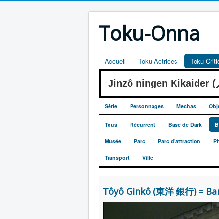
Toku-Onna
Accueil
Toku-Actrices
Toku-Crit
Jinzô ningen Kikaide
Série
Personnages
Mechas
Obj
Tous
Récurrent
Base de Dark
B
Musée
Parc
Parc d'attraction
Ph
Transport
Ville
Tôyô Ginkô (東洋 銀行) = Ba