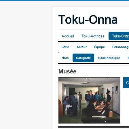
Toku-Onna
Accueil
Toku-Actrices
Toku-Crit
Série
Acteur
Équipe
Personnag
Nom
Catégorie
Base héroïque
Musée
C