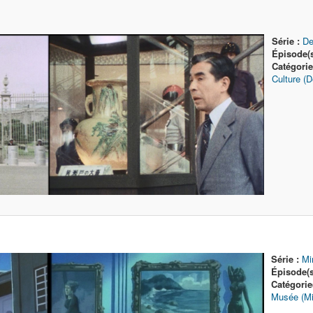
Série :
De
Épisode(s
Catégorie
Culture (
Série :
Mi
Épisode(s
Catégorie
Musée (M