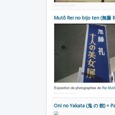
More Joomla Extensions
Mutô Rei no bijo ten (無藤 
Exposition de photographies de
Rei Mut
More Joomla Extensions
Oni no Yakata (鬼 の 館) = Pa