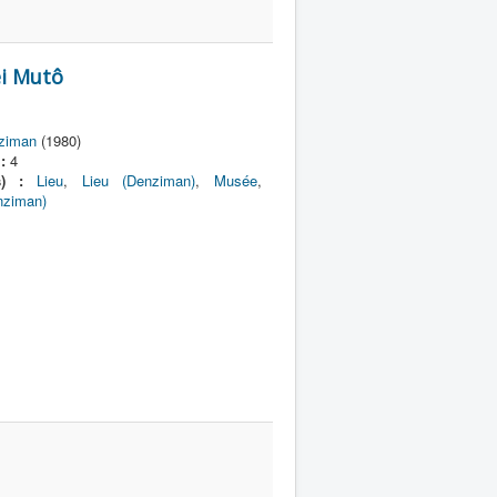
ei Mutô
ziman
(1980)
:
4
s) :
Lieu
,
Lieu (Denziman)
,
Musée
,
nziman)