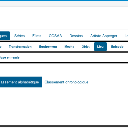
iques
Séries
Films
COSAA
Dessins
Artiste Asperger
L
e
Transformation
Équipement
Mecha
Objet
Lieu
Épisode
Base ennemie
lassement alphabétique
Classement chronologique