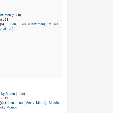
nziman
(1980)
) :
33
(s) :
Lieu
,
Lieu (Denziman)
,
Musée
,
Denziman)
nky Momo
(1982)
) :
12
(s) :
Lieu
,
Lieu (Minky Momo)
,
Musée
,
inky Momo)