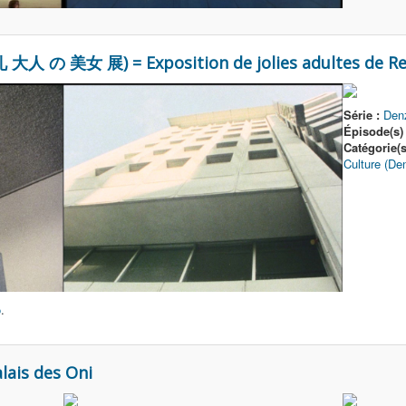
礼 大人 の 美女 展) = Exposition de jolies adultes de R
Série :
Den
Épisode(s) 
Catégorie(
Culture (De
ô
.
lais des Oni