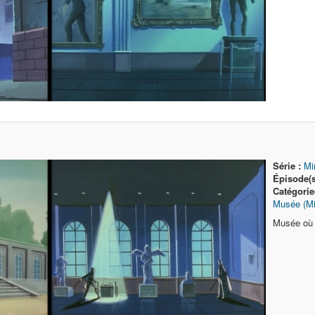
Série :
Mi
Épisode(s
Catégorie
Musée (M
Musée où 