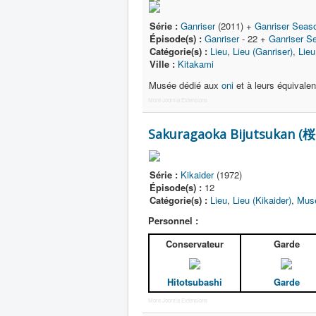
Série :
Ganriser
(2011) +
Ganriser Seas
Épisode(s) :
Ganriser
- 22 +
Ganriser S
Catégorie(s) :
Lieu
,
Lieu (Ganriser)
,
Lieu
Ville :
Kitakami
Musée dédié aux
oni
et à leurs équivalen
More Joomla Extensions
Sakuragaoka Bijutsukan 
Série :
Kikaider
(1972)
Épisode(s) :
12
Catégorie(s) :
Lieu
,
Lieu (Kikaider)
,
Mus
Personnel :
Conservateur
Garde
Hitotsubashi
Garde
More Joomla Extensions