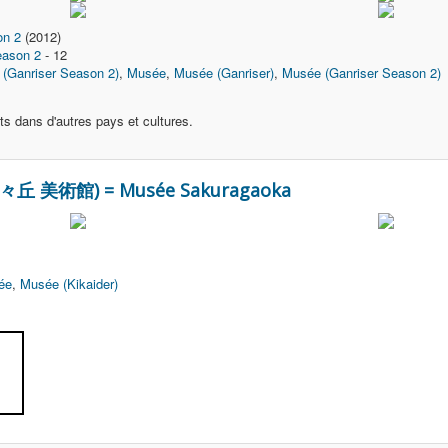
on 2
(2012)
eason 2
- 12
 (Ganriser Season 2)
,
Musée
,
Musée (Ganriser)
,
Musée (Ganriser Season 2)
ts dans d'autres pays et cultures.
(桜々丘 美術館) = Musée Sakuragaoka
ée
,
Musée (Kikaider)