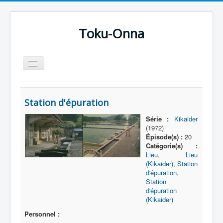
Toku-Onna
Basculer
la
navigation
Accueil
Station d'épuration
Toku-Actrices
Série :
Kikaider
Toku-Critiques
(1972)
Épisode(s) :
20
Séries
Catégorie(s) :
Lieu
,
Lieu
Films
(Kikaider)
,
Station
COSAA
d'épuration
,
Station
Dessins
d'épuration
(Kikaider)
Artiste Asperger
Personnel :