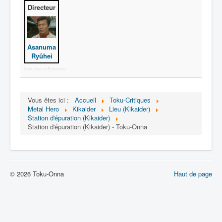
Lexique
Directeur
Jinzô ningen Kikaider (人造 人間
キカイダー) = Androïde Kikaider
Asanuma
Ryûhei
Série
More Joomla Extensions
Personnages
Mechas
Vous êtes ici :
Accueil
Toku-Critiques
Objets
Metal Hero
Kikaider
Lieu (Kikaider)
Station d'épuration (Kikaider)
Lieux
Station d'épuration (Kikaider) - Toku-Onna
Épisodes
Chronologie
© 2026 Toku-Onna
Haut de page
Références
Fanservice
Tous