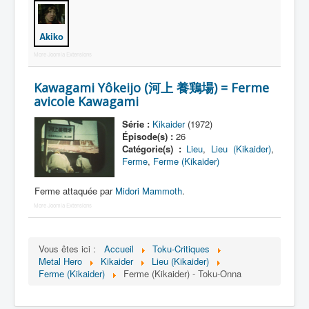
Lexique
Jinzô ningen Kikaider (人造 人間
Akiko
キカイダー) = Androïde Kikaider
More Joomla Extensions
Série
Kawagami Yôkeijo (河上 養鶏場) = Ferme
avicole Kawagami
Personnages
Série :
Kikaider
(1972)
Mechas
Épisode(s) :
26
Catégorie(s) :
Lieu
,
Lieu (Kikaider)
,
Objets
Ferme
,
Ferme (Kikaider)
Lieux
Ferme attaquée par
Midori Mammoth
.
Épisodes
More Joomla Extensions
Chronologie
Références
Vous êtes ici :
Accueil
Toku-Critiques
Metal Hero
Kikaider
Lieu (Kikaider)
Fanservice
Ferme (Kikaider)
Ferme (Kikaider) - Toku-Onna
Tous