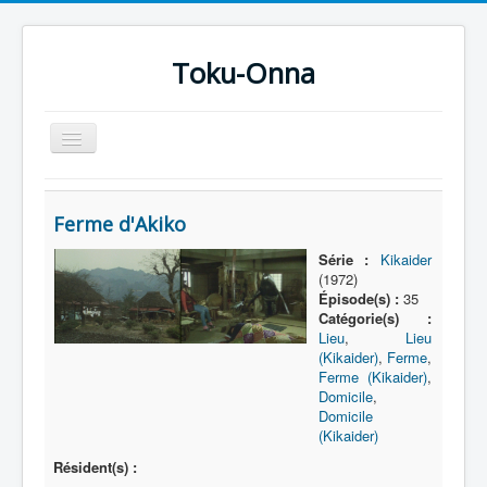
Toku-Onna
Basculer
la
navigation
Accueil
Ferme d'Akiko
Toku-Actrices
Série :
Kikaider
Toku-Critiques
(1972)
Épisode(s) :
35
Séries
Catégorie(s) :
Lieu
,
Lieu
Films
(Kikaider)
,
Ferme
,
COSAA
Ferme (Kikaider)
,
Domicile
,
Dessins
Domicile
(Kikaider)
Artiste Asperger
Résident(s) :