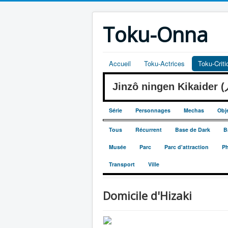
Toku-Onna
Accueil
Toku-Actrices
Toku-Crit
Jinzô ningen Kikaide
Série
Personnages
Mechas
Obj
Tous
Récurrent
Base de Dark
B
Musée
Parc
Parc d'attraction
Ph
Transport
Ville
Domicile d'Hizaki