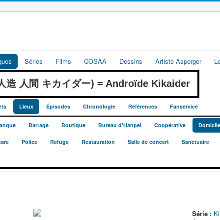
iques
Séries
Films
COSAA
Dessins
Artiste Asperger
L
r (人造 人間 キカイダー) = Androïde Kikaider
ets
Lieux
Épisodes
Chronologie
Références
Fanservice
anque
Barrage
Boutique
Bureau d'Hanpei
Coopérative
Domicil
are
Police
Refuge
Restauration
Salle de concert
Sanctuaire
Série :
Ki