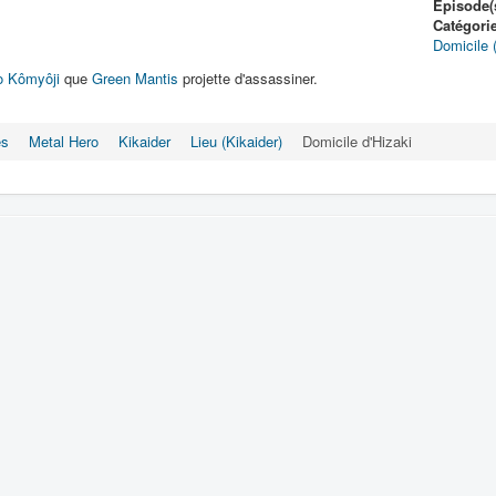
Épisode(s
Catégori
Domicile 
o Kômyôji
que
Green Mantis
projette d'assassiner.
es
Metal Hero
Kikaider
Lieu (Kikaider)
Domicile d'Hizaki