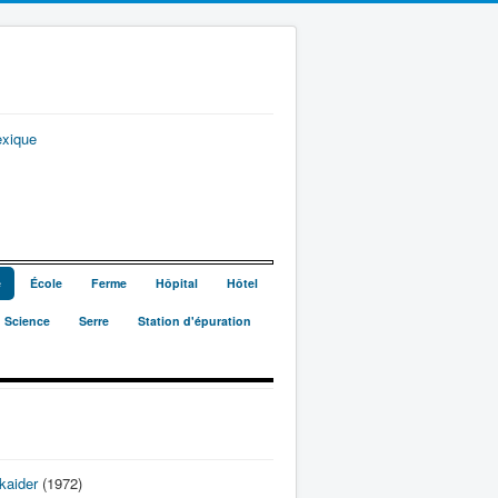
exique
e
École
Ferme
Hôpital
Hôtel
Science
Serre
Station d'épuration
kaider
(1972)