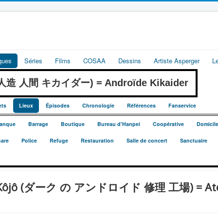
iques
Séries
Films
COSAA
Dessins
Artiste Asperger
L
r (人造 人間 キカイダー) = Androïde Kikaider
ets
Lieux
Épisodes
Chronologie
Références
Fanservice
anque
Barrage
Boutique
Bureau d'Hanpei
Coopérative
Domicil
are
Police
Refuge
Restauration
Salle de concert
Sanctuaire
ri Kôjô (ダーク の アンドロイド 修理 工場) = Ateli