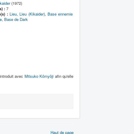
kaider
(1972)
) :
7
(s) :
Lieu
,
Lieu (Kikaider)
,
Base ennemie
e
,
Base de Dark
introduit avec
Mitsuko Kômyôji
afin qu'elle
Haut de page