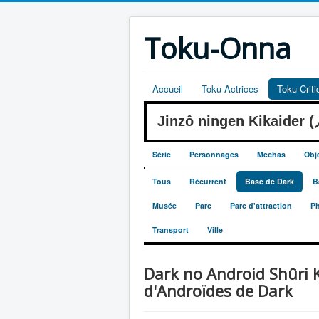
Toku-Onna
Accueil
Toku-Actrices
Toku-Crit
Jinzô ningen Kikaide
Série
Personnages
Mechas
Obj
Tous
Récurrent
Base de Dark
B
Musée
Parc
Parc d'attraction
Ph
Transport
Ville
Dark no Android Shû
d'Androïdes de Dark