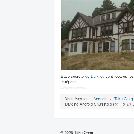
Base secrète de
Dark
où sont réparés les 
le répare.
More Joomla Extensions
Vous êtes ici :
Accueil
Toku-Critiq
Dark no Android Shûri Kôjô (ダーク の
© 2026 Toku-Onna