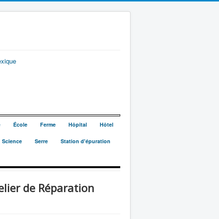
exique
e
École
Ferme
Hôpital
Hôtel
Science
Serre
Station d'épuration
er de Réparation