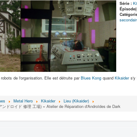
Série :
Ki
Épisode(s
Catégorie
secondair
robots de l'organisation. Elle est détruite par
Blues Kong
quand
Kikaider
s'y 
ues
Metal Hero
Kikaider
Lieu (Kikaider)
 アンドロイド 修理 工場) = Atelier de Réparation d'Androïdes de Dark