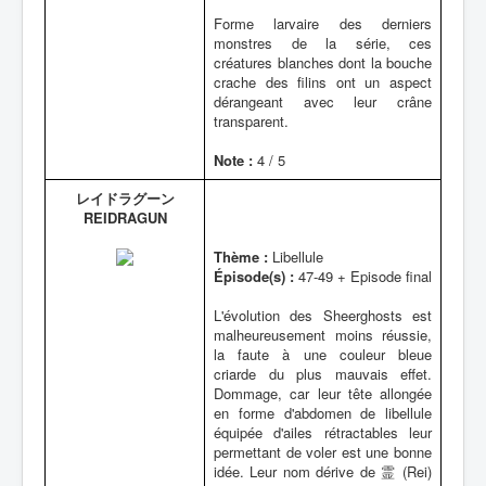
Forme larvaire des derniers
monstres de la série, ces
créatures blanches dont la bouche
crache des filins ont un aspect
dérangeant avec leur crâne
transparent.
Note :
4 / 5
レイドラグーン
REIDRAGUN
Thème :
Libellule
Épisode(s) :
47-49 + Episode final
L'évolution des Sheerghosts est
malheureusement moins réussie,
la faute à une couleur bleue
criarde du plus mauvais effet.
Dommage, car leur tête allongée
en forme d'abdomen de libellule
équipée d'ailes rétractables leur
permettant de voler est une bonne
idée. Leur nom dérive de 霊 (Rei)