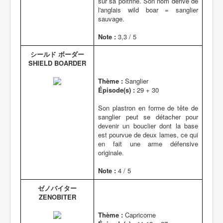
sur sa poitrine. Son nom dérive de
l'anglais wild boar = sanglier
sauvage.
Note :
3,3 / 5
シールド ボーダー
SHIELD BOARDER
Thème :
Sanglier
Épisode(s) :
29 + 30
Son plastron en forme de tête de
sanglier peut se détacher pour
devenir un bouclier dont la base
est pourvue de deux lames, ce qui
en fait une arme défensive
originale.
Note :
4 / 5
ゼノバイター
ZENOBITER
Thème :
Capricorne