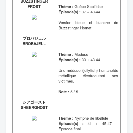
BUZZSTINGER
FROST
Thème :
Guèpe Scoliidae
Épisode(s) :
37 + 43-44
Version bleue et blanche de
Buzzstinger Hornet.
ブロバジェル
BROBAJELL
Thème :
Méduse
Épisode(s) :
33 + 43-44
Une méduse (jellyfish) humanoïde
métallique électrocutant ses
victimes.
Note :
5 / 5
シアゴースト
SHEERGHOST
Thème :
Nymphe de libellule
Épisode(s) :
41 + 45-47 +
Episode final