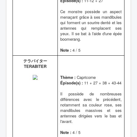
Épisode(s) :
11-12 + 27
Ce monstre possède un aspect
menaçant grâce à ses mandibules
qui forment un sourire denté et les
antennes qui remplacent ses
yeux. Il se bat à l'aide d'une épée
boomerang.
Note :
4 / 5
テラバイター
TERABITER
Thème :
Capricorne
Épisode(s) :
11 + 27 + 38 + 43-44
Il possède de nombreuses
différences avec le précédent,
notamment sa couleur rose, ses
mandibules massives et ses
antennes dirigées vers le bas et
l'avant.
Note :
4 / 5