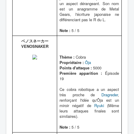
un aspect dérangeant. Son nom
est un anagramme de Metal
Gears, l'écriture japonaise ne
différenciant pas le R du L.
Note :
5 / 5
ベノスネーカー
VENOSNAKER
Thème :
Cobra
Propriétaire :
Ôja
Points d'attaque :
5000
Première apparition :
Épisode
19
Ce cobra robotique a un aspect
très proche de
Dragreder
,
renforçant l'idée qu'Ôja est un
miroir négatif de
Ryuki
(Même
leurs attaques finales sont
similaires).
Note :
5 / 5