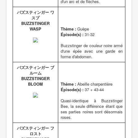
d'un arc et de flèches.
バズスティンガー ワ
スプ
BUZZSTINGER
WASP
Thème :
Guèpe
Épisode(s) :
31-32
Buzzstinger de couleur noire armé
d'une épée avec une garde en
forme d'abdomen.
バズスティンガー ブ
ルーム
BUZZSTINGER
BLOOM
Thème :
Abeille charpentière
Épisode(s) :
37 + 43-44
Quasi-identique à Buzzstinger
Bee, la seule différence étant que
ses parties noires sont désormais
roses.
バズスティンガー フ
ロスト