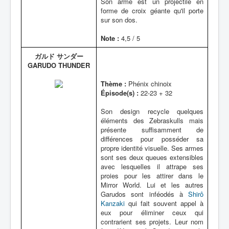
Son arme est un projectile en
forme de croix géante qu'il porte
sur son dos.
Note :
4,5 / 5
ガルド サンダー
GARUDO THUNDER
Thème :
Phénix chinoix
Épisode(s) :
22-23 + 32
Son design recycle quelques
éléments des Zebraskulls mais
présente suffisamment de
différences pour posséder sa
propre identité visuelle. Ses armes
sont ses deux queues extensibles
avec lesquelles il attrape ses
proies pour les attirer dans le
Mirror World. Lui et les autres
Garudos sont inféodés à
Shirô
Kanzaki
qui fait souvent appel à
eux pour éliminer ceux qui
contrarient ses projets. Leur nom