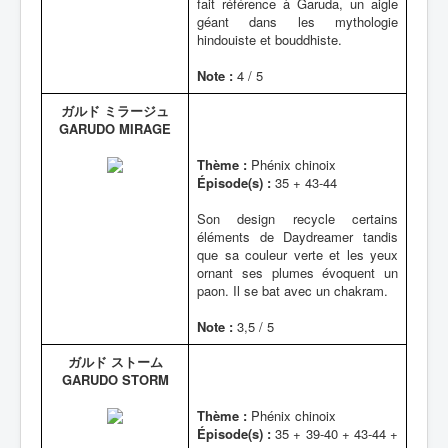
fait référence à Garuda, un aigle
géant dans les mythologie
hindouiste et bouddhiste.
Note :
4 / 5
ガルド ミラージュ
GARUDO MIRAGE
Thème :
Phénix chinoix
Épisode(s) :
35 + 43-44
Son design recycle certains
éléments de Daydreamer tandis
que sa couleur verte et les yeux
ornant ses plumes évoquent un
paon. Il se bat avec un chakram.
Note :
3,5 / 5
ガルド ストーム
GARUDO STORM
Thème :
Phénix chinoix
Épisode(s) :
35 + 39-40 + 43-44 +