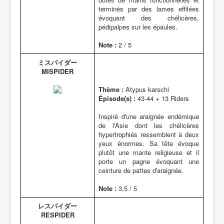
terminés par des lames effilées
évoquant des chélicères,
pédipalpes sur les épaules.
Note :
2 / 5
ミスパイダー
MISPIDER
Thème :
Atypus karschi
Épisode(s) :
43-44 + 13 Riders
Inspiré d'une araignée endémique
de l'Asie dont les chélicères
hypertrophiés ressemblent à deux
yeux énormes. Sa tête évoque
plutôt une mante religieuse et il
porte un pagne évoquant une
ceinture de pattes d'araignée.
Note :
3,5 / 5
レスパイダー
RESPIDER