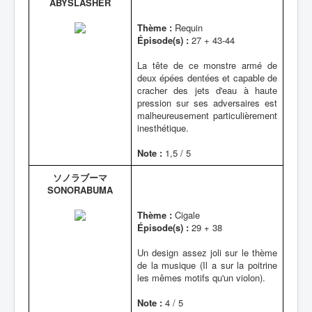
ABYSLASHER
Thème :
Requin
Épisode(s) :
27 + 43-44
La tête de ce monstre armé de
deux épées dentées et capable de
cracher des jets d'eau à haute
pression sur ses adversaires est
malheureusement particulièrement
inesthétique.
Note :
1,5 / 5
ソノラブーマ
SONORABUMA
Thème :
Cigale
Épisode(s) :
29 + 38
Un design assez joli sur le thème
de la musique (Il a sur la poitrine
les mêmes motifs qu'un violon).
Note :
4 / 5