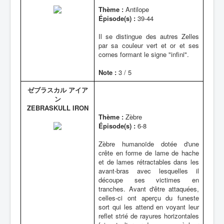
Thème :
Antilope
Épisode(s) :
39-44
Il se distingue des autres Zelles
par sa couleur vert et or et ses
cornes formant le signe "infini".
Note :
3 / 5
ゼブラスカル アイア
ン
ZEBRASKULL IRON
Thème :
Zèbre
Épisode(s) :
6-8
Zèbre humanoïde dotée d'une
crête en forme de lame de hache
et de lames rétractables dans les
avant-bras avec lesquelles il
découpe ses victimes en
tranches. Avant d'être attaquées,
celles-ci ont aperçu du funeste
sort qui les attend en voyant leur
reflet strié de rayures horizontales