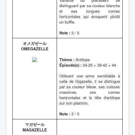
Variante du précédent se
distinguant par sa couleur blanche
et ses longues cornes
horizontales qui évoquent plutôt
un buffle.
Note :
3 / 5
オメガゼール
OMEGAZELLE
Thème :
Antilope
Épisode(s) :
24-25 + 39-42 + 44
Utilisant une arme semblable à
celle de Gigazelle, il se distingue
par sa couleur bleue, ses cuisses
massives, ses cornes
horizontales et la tête d'antilope
sur son plastron.
Note :
3 / 5
マガゼール
MAGAZELLE