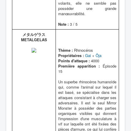
volants, elle ne semble pas
posséder une grande
manœuvrabilité.
Note :
3 / 5
メタルゲラス
METALGELAS
Thème :
Rhinocéros
Propriétaires :
Gai
+
Ôja
Points d'attaque :
4000
Première apparition :
Épisode
15
Un superbe rhinocéros humanoïde
qui, comme l'animal sur lequel il
est basé, se spécialise dans les
attaques consistant à charger ses
adversaires. Il est le seul Mirror
Monster à posséder des parties
organiques visibles qui donnent
l'impression d'une musculature à
vif sur laquelle ont été fixées des
pièces d'armure, ce qui lui confère