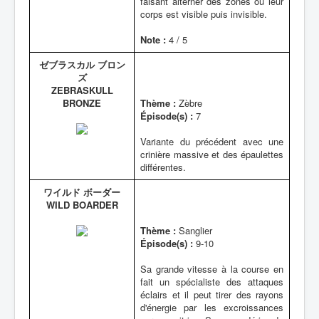
faisant alterner des zones où leur
corps est visible puis invisible.
Note :
4 / 5
ゼブラスカル ブロン
ズ
ZEBRASKULL
BRONZE
Thème :
Zèbre
Épisode(s) :
7
Variante du précédent avec une
crinière massive et des épaulettes
différentes.
ワイルド ボーダー
WILD BOARDER
Thème :
Sanglier
Épisode(s) :
9-10
Sa grande vitesse à la course en
fait un spécialiste des attaques
éclairs et il peut tirer des rayons
d'énergie par les excroissances