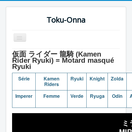
Toku-Onna
Basculer
la
navigation
Accueil
仮面 ライダー 龍騎 (Kamen
Rider Ryuki) = Motard masqué
Toku-Actrices
Ryuki
Toku-Critiques
Série
Kamen
Ryuki
Knight
Zolda
Séries
Riders
Films
Imperer
Femme
Verde
Ryuga
Odin
A
COSAA
Dessins
ミ
Artiste Asperger
MI