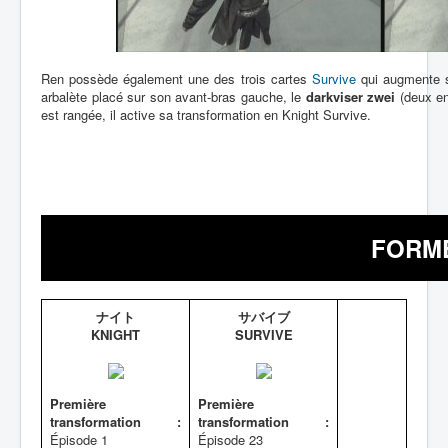
Ren possède également une des trois cartes
Survive
qui augmente se
arbalète placé sur son avant-bras gauche, le
darkviser zwei
(deux en
est rangée, il active sa transformation en Knight Survive.
FORME
ナイト
サバイブ
KNIGHT
SURVIVE
Première
Première
transformation :
transformation :
Épisode 1
Épisode 23