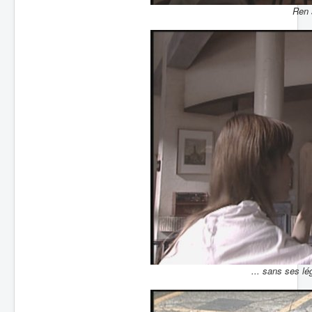
Ren 
... sans ses lé