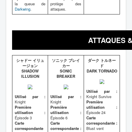
la queue de
protège des
Darkwing
.
attaques.
ATTAQUES &
シャドー イリュ
ソニック ブレイ
ダーク トルネー
ージョン
カー
ド
SHADOW
SONIC
DARK TORNADO
ILLUSION
BREAKER
Utilisé par :
Utilisé par :
Utilisé par :
Knight Survive
Knight
Knight
Première
Première
Première
utilisation :
utilisation :
utilisation :
Épisode 24
Épisode 3
Épisode 6
Carte
Carte
Carte
correspondante :
correspondante
correspondante :
Blust vent