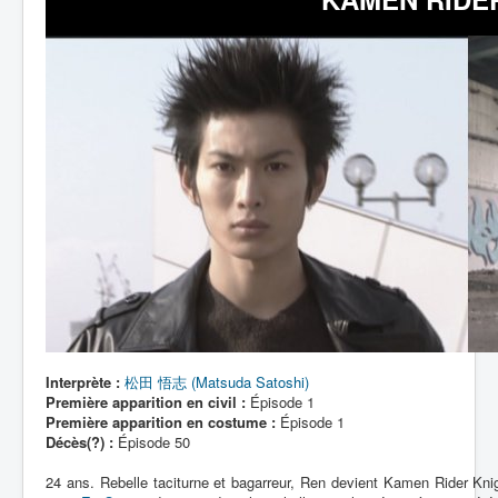
Lexique
Interprète :
松田 悟志 (Matsuda Satoshi)
Première apparition en civil :
Épisode 1
Première apparition en costume :
Épisode 1
Décès(?) :
Épisode 50
24 ans. Rebelle taciturne et bagarreur, Ren devient Kamen Rider Knig