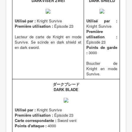
DARKVISER ZWEI
DARK SHIELD
Utilisé par :
Knight Survive
Utilisé par :
Première utilisation :
Épisode 23
Knight Survive
Première
Lecteur de carte de Knight en mode
utilisation :
Survive. Se scinde en dark shield et
Épisode 23
en dark sword.
Points de garde
:
3000
Bouclier de
Knight en mode
Survive.
ダークブレード
DARK BLADE
Utilisé par :
Knight Survive
Première utilisation :
Épisode 23
Carte correspondante :
Sword vent
Points d'attaque :
4000