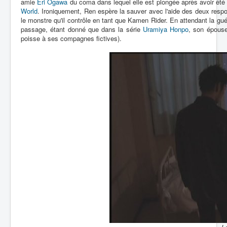
amie
Eri Ogawa
du coma dans lequel elle est plongée après avoir été
World
. Ironiquement, Ren espère la sauver avec l'aide des deux respo
le monstre qu'il contrôle en tant que Kamen Rider. En attendant la guér
passage, étant donné que dans la série
Uramiya Honpo
, son épouse 
poisse à ses compagnes fictives).