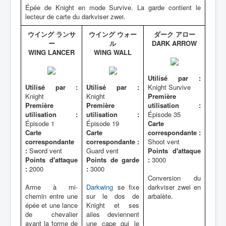
Épée de Knight en mode Survive. La garde contient le
lecteur de carte du darkviser zwei.
ウイング ランサ
ウイング ウォー
ダーク アロー
ー
ル
DARK ARROW
WING LANCER
WING WALL
Utilisé par :
Utilisé par :
Utilisé par :
Knight Survive
Knight
Knight
Première
Première
Première
utilisation :
utilisation :
utilisation :
Épisode 35
Épisode 1
Épisode 19
Carte
Carte
Carte
correspondante :
correspondante
correspondante :
Shoot vent
:
Sword vent
Guard vent
Points d'attaque
Points d'attaque
Points de garde
:
3000
:
2000
:
3000
Conversion du
Arme à mi-
Darkwing
se fixe
darkviser zwei en
chemin entre une
sur le dos de
arbalète.
épée et une lance
Knight et ses
de chevalier
ailes deviennent
ayant la forme de
une cape qui le