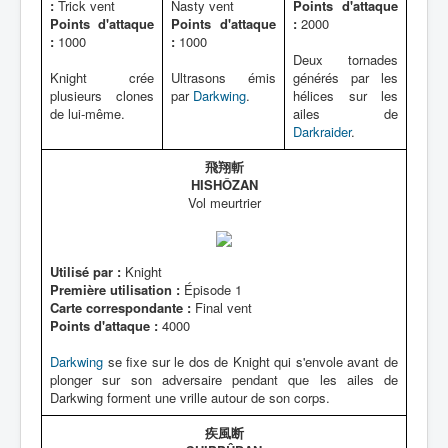
:
Trick vent
Nasty vent
Points d'attaque
Points d'attaque
Points d'attaque
:
2000
:
1000
:
1000
Deux tornades
Knight crée
Ultrasons émis
générés par les
plusieurs clones
par
Darkwing
.
hélices sur les
de lui-même.
ailes de
Darkraider
.
飛翔斬
HISHÔZAN
Vol meurtrier
Utilisé par :
Knight
Première utilisation :
Épisode 1
Carte correspondante :
Final vent
Points d'attaque :
4000
Darkwing
se fixe sur le dos de Knight qui s'envole avant de
plonger sur son adversaire pendant que les ailes de
Darkwing forment une vrille autour de son corps.
疾風断