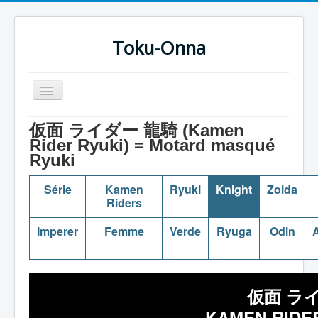
Toku-Onna
Basculer
la
navigation
Accueil
仮面 ライダー 龍騎 (Kamen
Rider Ryuki) = Motard masqué
Toku-Actrices
Ryuki
Toku-Critiques
Série
Kamen
Ryuki
Knight
Zolda
Séries
Riders
Films
Imperer
Femme
Verde
Ryuga
Odin
A
COSAA
Dessins
仮面 ライ
Artiste Asperger
KAMEN RIDER