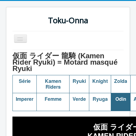
Toku-Onna
Basculer
la
navigation
Accueil
仮面 ライダー 龍騎 (Kamen
Rider Ryuki) = Motard masqué
Toku-Actrices
Ryuki
Toku-Critiques
Série
Kamen
Ryuki
Knight
Zolda
Séries
Riders
Films
Imperer
Femme
Verde
Ryuga
Odin
A
COSAA
Dessins
仮面 ライダー
Artiste Asperger
KAMEN RIDER