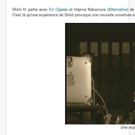
Shirô fit partie avec
Eri Ogawa
et Hajime Nakamura (
Alternative
) de
C'est là qu'une expérience de Shirô provoqua une nouvelle ouverture e
Une expé