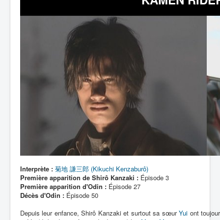
Lexique
Interprète :
菊地 謙三郎 (Kikuchi Kenzaburô)
Première apparition de Shirô Kanzaki :
Épisode 3
Première apparition d'Odin :
Épisode 27
Décès d'Odin :
Épisode 50
Depuis leur enfance, Shirô Kanzaki et surtout sa sœur
Yui
ont toujour