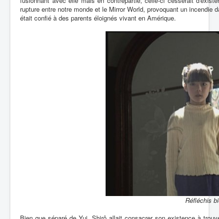
fusionnant avec elle mais en contrepartie, celle-ci cesserait d'exi
rupture entre notre monde et le Mirror World, provoquant un incendie da
était confié à des parents éloignés vivant en Amérique.
Réfléchis b
Bien que séparé de Yui, Shirô allait consacrer son existence à trouve