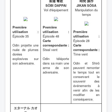
装備 奪敗
時間 操作
SÔBI DAPPAI
JIKAN SÔSA
Vol d'équipement
Manipulation du
temps
Première
Première
utilisation :
utilisation :
Première
Épisode 35
Épisode 48
utilisation :
Carte
Épisode 28
Odin projette une
correspondante :
Carte
nuée de plumes
Steal vent
correspondante :
dorées
Time vent
explosives sur
Odin téléporte
son adversaire.
dans sa main une
Odin et Shirô
arme de son
peuvent remonter
adversaire.
le temps tout en
conservant le
souvenir des
événements à
venir afin de les
modifier en
conséquence.
エターナル カオ