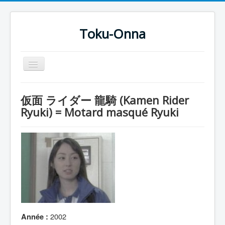
Toku-Onna
Basculer
la
navigation
Accueil
仮面 ライダー 龍騎 (Kamen Rider
Toku-Actrices
Ryuki) = Motard masqué Ryuki
Toku-Critiques
Séries
Films
COSAA
Dessins
Artiste Asperger
2002
Année :