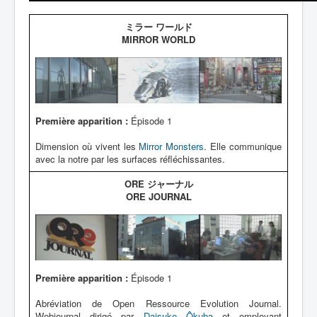
Lexique
ミラー ワールド
MIRROR WORLD
Première apparition :
Épisode 1
Dimension où vivent les
Mirror Monsters
. Elle communique
avec la notre par les surfaces réfléchissantes.
ORE ジャーナル
ORE JOURNAL
Première apparition :
Épisode 1
Abréviation de Open Ressource Evolution Journal.
Webjournal dirigé par
Daisuke Ôkuba
et employant