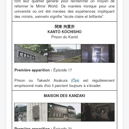
font leur quartier général pour rechercher un moyen de
refermer le Mirror World. De manière ironique pour une
université où ont été menées des expériences impliquant
des miroirs, seimeiin signifie "école claire et brillante".
関東 拘置所
KANTÔ KÔCHISHO
Prison du Kantô
Première apparition :
Épisode 17
Prison ou Takeshi Asakura (
Ôja
) est régulièrement
emprisonné mais d'où il parvient toujours à s'évader.
MAISON DES KANZAKI
Première apparition :
Épisode 21