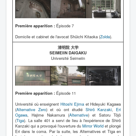
Première apparition :
Épisode 7
Domicile et cabinet de l'avocat Shûichi Kitaoka (
Zolda
).
清明院 大学
SEIMEIIN DAIGAKU
Université Seimeiin
Première apparition :
Épisode 11
Université où enseignent
Hitoshi Ejima
et Hideyuki Kagawa
(
Alternative Zero
) et où ont étudié
Shirô Kanzaki
,
Eri
Ogawa
, Hajime Nakamura (
Alternative
) et Satoru Tôjô
(
Tiga
). La salle 401 a servi de lieu à l'expérience de Shirô
Kanzaki qui a provoqué l'ouverture du
Mirror World
et plongé
Eri dans le coma. Par la suite, les Alternatives et Tiga en