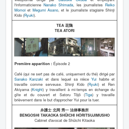
l'informaticienne
Nanako Shimada
, les journalistes
Reiko
Momoi
et
Megumi Asano
, et le journaliste stagiaire Shinji
Kido (
Ryuki
).
TEA 花鶏
TEA ATORI
Première apparition :
Épisode 2
Café (qui ne sert pas de café, uniquement du thé) dirigé par
Sanako Kanzaki
et dans lequel sa nièce
Yui
habite et
travaille comme serveuse. Shinji Kido (
Ryuki
) et Ren
Akiyama (
Knight
) y travaillent à mi-temps en échange du
gîte et du couvert et Satoru Tôjô (
Tiga
) y travaille
brièvement dans le but d'approcher Yui pour la tuer.
弁護士 北岡 秀一 法律事務所
BENGOSHI TAKAOKA SHÛICHI HÔRITSUJIMUSHO
Cabinet d'avocat de Shûichi Kitaoka