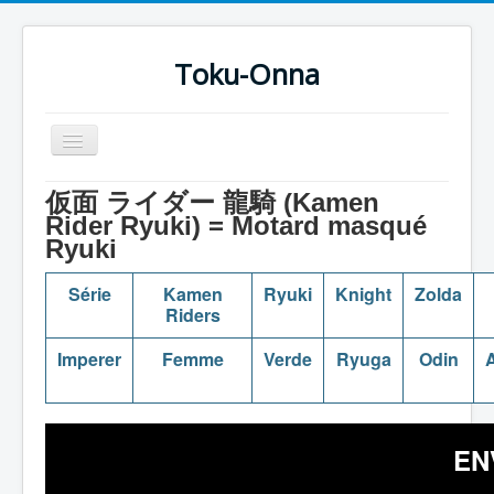
Toku-Onna
Basculer
la
navigation
Accueil
仮面 ライダー 龍騎 (Kamen
Rider Ryuki) = Motard masqué
Toku-Actrices
Ryuki
Toku-Critiques
Série
Kamen
Ryuki
Knight
Zolda
Séries
Riders
Films
Imperer
Femme
Verde
Ryuga
Odin
A
COSAA
Dessins
EN
Artiste Asperger