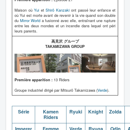
Maison où
Yui
et
Shirô Kanzaki
ont passé leur enfance et
où Yui est morte avant de revenir à la vie quand son double
du
Mirror World
a fusionné avec elle, entraînant une rupture
entre les deux mondes et un incendie dans lequel ont péri
leurs parents.
高見沢 グループ
TAKAMIZAWA GROUP
Première apparition :
13 Riders
Groupe industriel dirigé par Mitsurô Takamizawa (
Verde
).
Série
Kamen
Ryuki
Knight
Zolda
Riders
Imperer
Femme
Verde
Ryuga
Odin
A