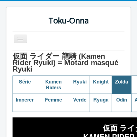
Toku-Onna
Basculer
la
navigation
Accueil
仮面 ライダー 龍騎 (Kamen
Rider Ryuki) = Motard masqué
Toku-Actrices
Ryuki
Toku-Critiques
Série
Kamen
Ryuki
Knight
Zolda
Séries
Riders
Films
Imperer
Femme
Verde
Ryuga
Odin
A
COSAA
Dessins
仮面 ライ
Artiste Asperger
KAMEN RIDER 