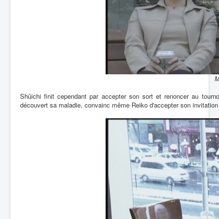
M
Shûichi finit cependant par accepter son sort et renoncer au tournoi
découvert sa maladie, convainc même Reiko d'accepter son invitation 