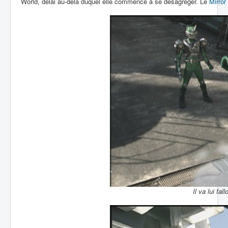
World, délai au-delà duquel elle commence à se désagréger. Le
Mirror
Il va lui fal