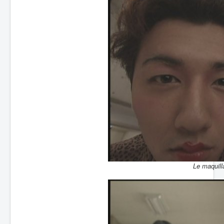
Le maquill