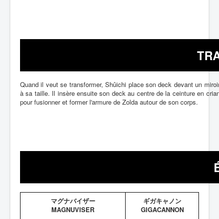
TR
Quand il veut se transformer, Shûichi place son deck devant un miroir (
à sa taille. Il insère ensuite son deck au centre de la ceinture en cria
pour fusionner et former l'armure de Zolda autour de son corps.
マグナバイザー
ギガキャノン
MAGNUVISER
GIGACANNON