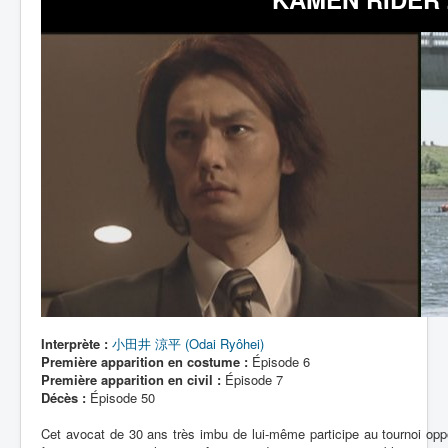
Lexique
Interprète :
小田井 涼平 (Odai Ryôhei)
Première apparition en costume :
Épisode 6
Première apparition en civil :
Épisode 7
Décès :
Épisode 50
Cet avocat de 30 ans très imbu de lui-même participe au tournoi oppo