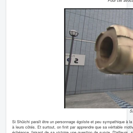
Pour cet avocat
Sa
Si Shûichi paraît être un personnage égoïste et peu sympathique à la 
à leurs côtés. Et surtout, on finit par apprendre que sa véritable mot
échéance, faisant de sa victoire une question de survie. D'ailleurs, si