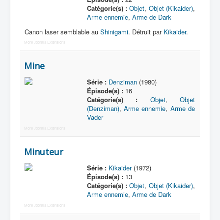
Catégorie(s) :
Objet
,
Objet (Kikaider)
,
Arme ennemie
,
Arme de Dark
Canon laser semblable au
Shinigami
. Détruit par
Kikaider
.
More Joomla Extensions
Mine
Série :
Denziman
(1980)
Épisode(s) :
16
Catégorie(s) :
Objet
,
Objet
(Denziman)
,
Arme ennemie
,
Arme de
Vader
More Joomla Extensions
Minuteur
Série :
Kikaider
(1972)
Épisode(s) :
13
Catégorie(s) :
Objet
,
Objet (Kikaider)
,
Arme ennemie
,
Arme de Dark
More Joomla Extensions