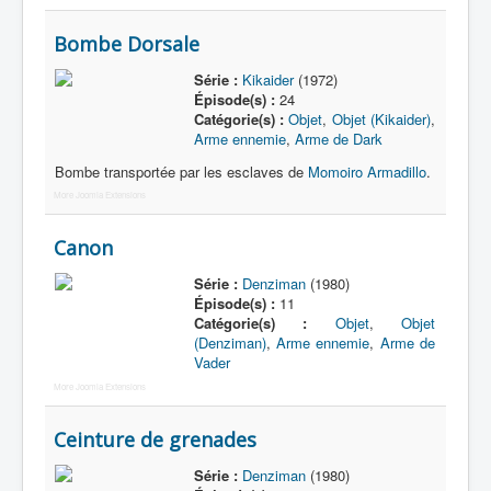
Bombe Dorsale
Série :
Kikaider
(1972)
Épisode(s) :
24
Catégorie(s) :
Objet
,
Objet (Kikaider)
,
Arme ennemie
,
Arme de Dark
Bombe transportée par les esclaves de
Momoiro Armadillo
.
More Joomla Extensions
Canon
Série :
Denziman
(1980)
Épisode(s) :
11
Catégorie(s) :
Objet
,
Objet
(Denziman)
,
Arme ennemie
,
Arme de
Vader
More Joomla Extensions
Ceinture de grenades
Série :
Denziman
(1980)