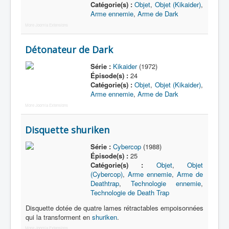
Catégorie(s) :
Objet
,
Objet (Kikaider)
,
Arme ennemie
,
Arme de Dark
More Joomla Extensions
Détonateur de Dark
Série :
Kikaider
(1972)
Épisode(s) :
24
Catégorie(s) :
Objet
,
Objet (Kikaider)
,
Arme ennemie
,
Arme de Dark
More Joomla Extensions
Disquette shuriken
Série :
Cybercop
(1988)
Épisode(s) :
25
Catégorie(s) :
Objet
,
Objet
(Cybercop)
,
Arme ennemie
,
Arme de
Deathtrap
,
Technologie ennemie
,
Technologie de Death Trap
Disquette dotée de quatre lames rétractables empoisonnées
qui la transforment en
shuriken
.
More Joomla Extensions