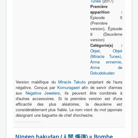
Tunes
(2017)
Première
apparition :
Épisode 5
(Première
version), Épisode
9 (Deuxième
version)
Catégorie(s) :
Objet
,
Objet
(Miracle Tunes)
,
Arme ennemie
,
Arme de
Dokudokudan
Version maléfique du
Miracle Takuto
projetant de l'aura
négative. Conçus par
Komuragaeri
afin de servir d'armes
aux
Negative Jewelers
, ils peuvent être combinés à
d'autres accessoires. Si la première version est d'une
efficacité des plus aléatoires, la deuxième est
considérablement plus fiable. Le nom vient du mot japonais
désignant une baguette de chef d'orchestre.
More Joomla Extensions
Ningen bakudan (人間 爆弾) = Bombe