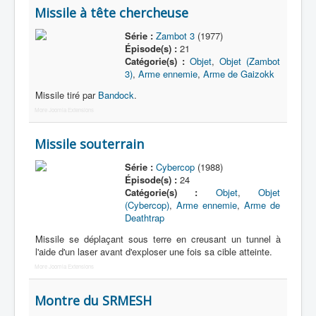
Missile à tête chercheuse
Série :
Zambot 3
(1977)
Épisode(s) :
21
Catégorie(s) :
Objet
,
Objet (Zambot
3)
,
Arme ennemie
,
Arme de Gaizokk
Missile tiré par
Bandock
.
More Joomla Extensions
Missile souterrain
Série :
Cybercop
(1988)
Épisode(s) :
24
Catégorie(s) :
Objet
,
Objet
(Cybercop)
,
Arme ennemie
,
Arme de
Deathtrap
Missile se déplaçant sous terre en creusant un tunnel à
l'aide d'un laser avant d'exploser une fois sa cible atteinte.
More Joomla Extensions
Montre du SRMESH