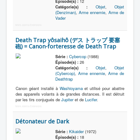
Épisode(s) :
12
Catégorie(s) :
Objet
,
Objet
(Denziman)
,
Arme ennemie
,
Arme de
Vader
More Joomla Extensions
Death Trap yôsaihô (デス トラップ 要塞
砲) = Canon-forteresse de Death Trap
Série :
Cybercop
(1988)
Épisode(s) :
26
Catégorie(s) :
Objet
,
Objet
(Cybercop)
,
Arme ennemie
,
Arme de
Deathtrap
Canon géant installé à
Washioyama
et utilisé pour abattre
des appareils volants à de grandes distances. Il est détruit
par les tirs conjugués de
Jupiter
et de
Lucifer
.
More Joomla Extensions
Détonateur de Dark
Série :
Kikaider
(1972)
Épisode(s) :
18