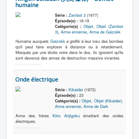
humaine
Série :
Zambot 3
(1977)
Épisode(s) :
16-19
Catégorie(s) :
Objet
,
Objet (Zambot
3)
,
Arme ennemie
,
Arme de Gaizokk
Humains auxquels
Gaizokk
a greffé à leur insu des bombes
qu'il peut faire exploser à distance ou à retardement.
Marqués par une étoile noire dans le dos, ils ignorent qu'ils
sont devenus des armes de destruction massive vivantes.
More Joomla Extensions
Onde électrique
Série :
Kikaider
(1972)
Épisode(s) :
23
Catégorie(s) :
Objet
,
Objet (Kikaider)
,
Arme ennemie
,
Arme de Dark
Arme des frères
Kiiro Arijigoku
émettant des ondes
électriques.
More Joomla Extensions