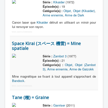
Série :
Kikaider
(1972)
Épisode(s) :
19
Catégorie(s) :
Objet
,
Objet (Kikaider)
,
Arme ennemie
,
Arme de Dark
Canon laser que
Kikaider
détruit en utilisant un miroir pour
lui renvoyer son rayon.
More Joomla Extensions
Space Kirai (スペース 機雷) = Mine
spatiale
Série :
Zambot 3
(1977)
Épisode(s) :
21
Catégorie(s) :
Objet
,
Objet (Zambot
3)
,
Arme ennemie
,
Arme de Gaizokk
Mine magnétique se fixant à tout appareil s'approchant de
Bandock
.
More Joomla Extensions
Tane (種) = Graine
Série :
Ganriser
(2011)