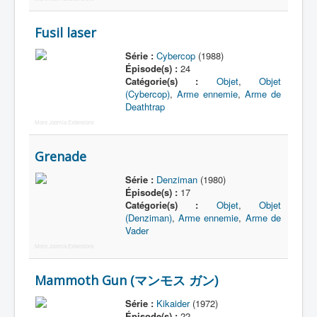
Fusil laser
Série :
Cybercop
(1988)
Épisode(s) :
24
Catégorie(s) :
Objet
,
Objet
(Cybercop)
,
Arme ennemie
,
Arme de
Deathtrap
More Joomla Extensions
Grenade
Série :
Denziman
(1980)
Épisode(s) :
17
Catégorie(s) :
Objet
,
Objet
(Denziman)
,
Arme ennemie
,
Arme de
Vader
More Joomla Extensions
Mammoth Gun (マンモス ガン)
Série :
Kikaider
(1972)
Épisode(s) :
22