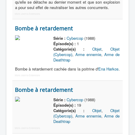
Lexique
qu'elle se détache au dernier moment et que son explosion
a pour seul effet de neutraliser les autres concurrents.
Série
More Joomla Extensions
Acteur
Bombe à retardement
Équipe
Série :
Cybercop
(1988)
Personnage
Épisode(s) :
1
Catégorie(s) :
Objet
,
Objet
Transformation
(Cybercop)
,
Arme ennemie
,
Arme de
Deathtrap
Équipement
Bombe à retardement cachée dans la poitrine d'
Ena Harkos
.
Mecha
More Joomla Extensions
Objet
Bombe à retardement
Lieu
Série :
Cybercop
(1988)
Épisode
Épisode(s) :
19
Catégorie(s) :
Objet
,
Objet
Référence
(Cybercop)
,
Arme ennemie
,
Arme de
Deathtrap
Fanservice
More Joomla Extensions
Générique