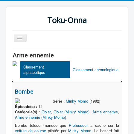
Toku-Onna
Basculer
la
navigation
Accueil
Arme ennemie
Toku-Actrices
Classement
Classement chronologique
alphabétique
Toku-Critiques
Séries
Bombe
Films
Série :
Minky Momo
(1982)
COSAA
Épisode(s) :
14
Catégorie(s) :
Objet
,
Objet (Minky Momo)
,
Arme ennemie
,
Dessins
Arme ennemie (Minky Momo)
Artiste Asperger
Bombe télécommandée que
Professeur
a caché sur la
voiture de course
pilotée par
Minky Momo
. Le hasard fait