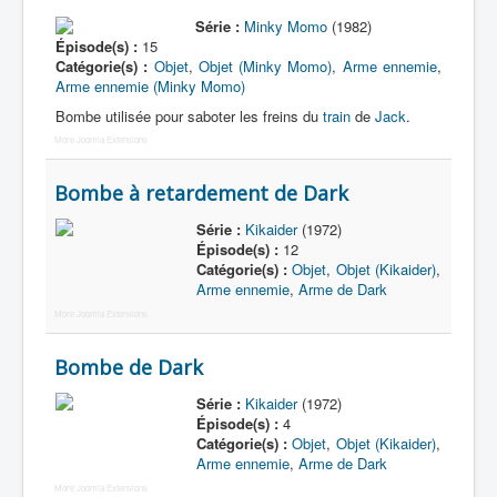
Série :
Minky Momo
(1982)
Épisode(s) :
15
Catégorie(s) :
Objet
,
Objet (Minky Momo)
,
Arme ennemie
,
Arme ennemie (Minky Momo)
Bombe utilisée pour saboter les freins du
train
de
Jack
.
More Joomla Extensions
Bombe à retardement de Dark
Série :
Kikaider
(1972)
Épisode(s) :
12
Catégorie(s) :
Objet
,
Objet (Kikaider)
,
Arme ennemie
,
Arme de Dark
More Joomla Extensions
Bombe de Dark
Série :
Kikaider
(1972)
Épisode(s) :
4
Catégorie(s) :
Objet
,
Objet (Kikaider)
,
Arme ennemie
,
Arme de Dark
More Joomla Extensions