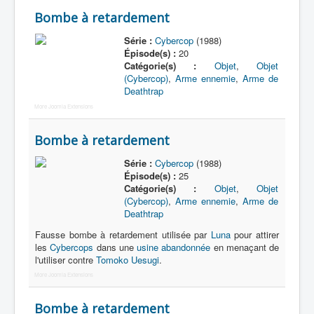
Bombe à retardement
Nom
Série :
Cybercop
(1988)
Catégorie
Épisode(s) :
20
Catégorie(s) :
Objet
,
Objet
(Cybercop)
,
Arme ennemie
,
Arme de
Deathtrap
More Joomla Extensions
Bombe à retardement
Série :
Cybercop
(1988)
Épisode(s) :
25
Catégorie(s) :
Objet
,
Objet
(Cybercop)
,
Arme ennemie
,
Arme de
Deathtrap
Fausse bombe à retardement utilisée par
Luna
pour attirer
les
Cybercops
dans une
usine abandonnée
en menaçant de
l'utiliser contre
Tomoko Uesugi
.
More Joomla Extensions
Bombe à retardement