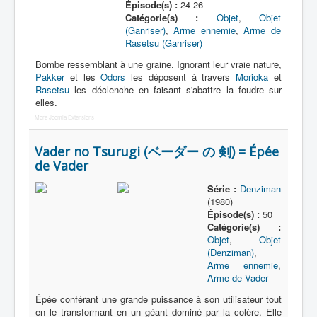
Épisode(s) :
24-26
Catégorie(s) :
Objet
,
Objet
(Ganriser)
,
Arme ennemie
,
Arme de
Rasetsu (Ganriser)
Bombe ressemblant à une graine. Ignorant leur vraie nature,
Pakker
et les
Odors
les déposent à travers
Morioka
et
Rasetsu
les déclenche en faisant s'abattre la foudre sur
elles.
More Joomla Extensions
Vader no Tsurugi (ベーダー の 剣) = Épée
de Vader
Série :
Denziman
(1980)
Épisode(s) :
50
Catégorie(s) :
Objet
,
Objet
(Denziman)
,
Arme ennemie
,
Arme de Vader
Épée conférant une grande puissance à son utilisateur tout
en le transformant en un géant dominé par la colère. Elle