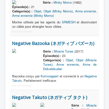
Série :
Minky Momo
(1982)
Épisode(s) :
21
Catégorie(s) :
Objet
,
Objet (Minky Momo)
,
Arme ennemie
,
Arme ennemie (Minky Momo)
Montre utilisée par les agents du
SRMESH
et dissimulant
un câble pour étrangler leurs cibles.
More Joomla Extensions
Negative Bazooka (ネガティブ バズーカ)
Série :
Miracle Tunes
(2017)
Épisode(s) :
23
Catégorie(s) :
Objet
,
Objet (Miracle
Tunes)
,
Arme ennemie
,
Arme de
Dokudokudan
Bazooka conçu par
Komuragaeri
et connecté à un
Negative
Takuto
. Parfaitement inefficace.
More Joomla Extensions
Negative Takuto (ネガティブ タクト)
Série :
Miracle