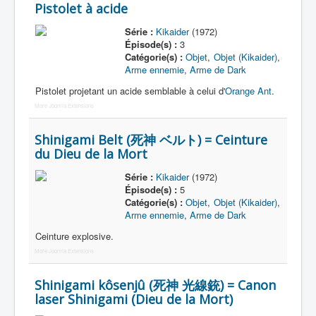
Pistolet à acide
Série :
Kikaider
(1972)
Épisode(s) :
3
Catégorie(s) :
Objet
,
Objet (Kikaider)
,
Arme ennemie
,
Arme de Dark
Pistolet projetant un acide semblable à celui d'
Orange Ant
.
More Joomla Extensions
Shinigami Belt (死神 ベルト) = Ceinture
du Dieu de la Mort
Série :
Kikaider
(1972)
Épisode(s) :
5
Catégorie(s) :
Objet
,
Objet (Kikaider)
,
Arme ennemie
,
Arme de Dark
Ceinture explosive.
More Joomla Extensions
Shinigami kôsenjû (死神 光線銃) = Canon
laser Shinigami (Dieu de la Mort)