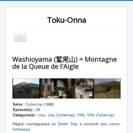
Toku-Onna
Basculer
la
navigation
Accueil
Washioyama (鷲尾山) = Montagne
Toku-Actrices
de la Queue de l'Aigle
Toku-Critiques
Séries
Films
COSAA
Série :
Cybercop
(1988)
Épisode(s) :
26
Dessins
Catégorie(s) :
Lieu
,
Lieu (Cybercop)
,
Ville
,
Ville (Cybercop)
Artiste Asperger
Région montagneuse où
Death Trap
a construit son
canon-
forteresse
.