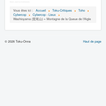
Lexique
More Joomla Extensions
Vous êtes ici :
Accueil
Toku-Critiques
Toho
Dennô keisatsu Cybercop (電脳 警
Cybercop
Cybercop - Lieux
察 サイバーコップ) = Police
Washioyama (鷲尾山) = Montagne de la Queue de l'Aigle
cerveau électronique Cybercop
Série
Personnages
© 2026 Toku-Onna
Haut de page
Mechas
Objets
Lieux
Épisodes
Chronologie
Références
Fanservice
Tous