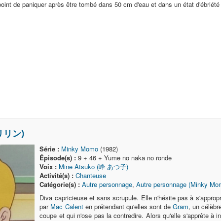
 point de paniquer après être tombé dans 50 cm d'eau et dans un état d'ébriét
マリリン)
Série :
Minky Momo
(1982)
Épisode(s) :
9 + 46 + Yume no naka no ronde
Voix :
Mine Atsuko (峰 あつ子)
Activité(s) :
Chanteuse
Catégorie(s) :
Autre personnage
,
Autre personnage (Minky Mo
Diva capricieuse et sans scrupule. Elle n'hésite pas à s'appro
par
Mac Calent
en prétendant qu'elles sont de
Gram
, un célèbr
coupe et qui n'ose pas la contredire. Alors qu'elle s'apprête à i