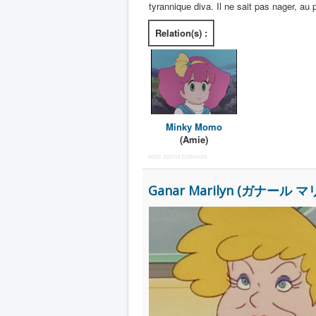
tyrannique diva. Il ne sait pas nager, au
Relation(s) :
Minky Momo
(Amie)
More Joomla Extensions
Ganar Marilyn (ガナール 