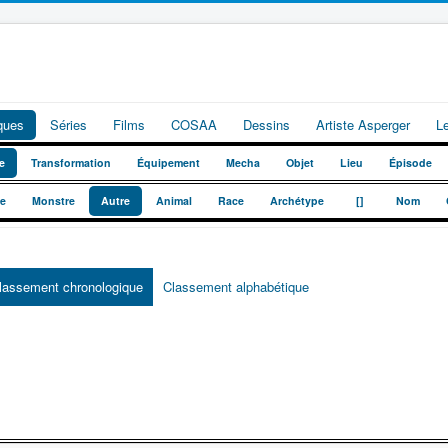
iques
Séries
Films
COSAA
Dessins
Artiste Asperger
L
e
Transformation
Équipement
Mecha
Objet
Lieu
Épisode
_
_
te
Monstre
Autre
Animal
Race
Archétype
[]
Nom
lassement chronologique
Classement alphabétique