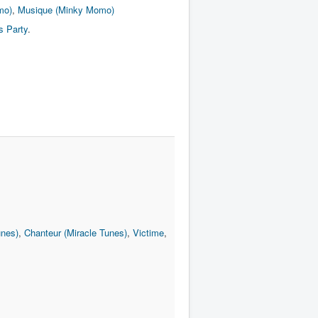
mo)
,
Musique (Minky Momo)
s Party
.
unes)
,
Chanteur (Miracle Tunes)
,
Victime
,