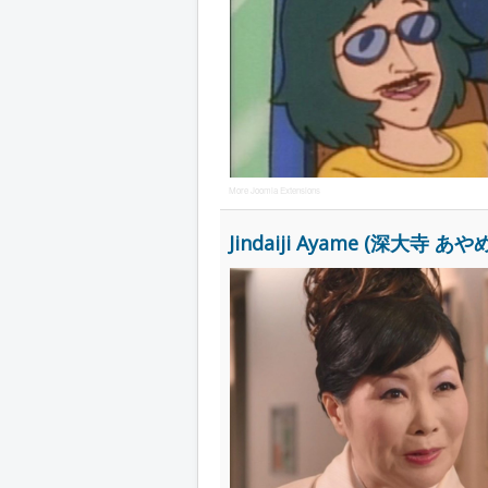
More Joomla Extensions
Jindaiji Ayame (深大寺 あやめ