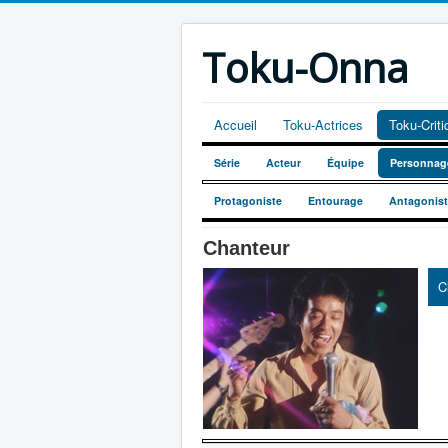
Toku-Onna
Accueil
Toku-Actrices
Toku-Crit
Série
Acteur
Équipe
Personnag
Protagoniste
Entourage
Antagonis
Chanteur
C