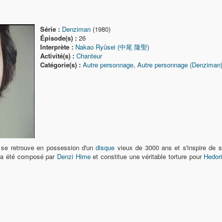
Série :
Denziman
(1980)
Épisode(s) :
26
Interprète :
Nakao Ryûsei (中尾 隆聖)
Activité(s) :
Chanteur
Catégorie(s) :
Autre personnage
,
Autre personnage (Denziman
l se retrouve en possession d'un
disque
vieux de 3000 ans et s'inspire de 
ir a été composé par
Denzi Hime
et constitue une véritable torture pour
Hedor