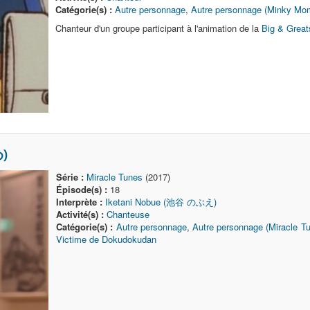
Catégorie(s) :
Autre personnage
,
Autre personnage (Minky Mo
Chanteur d'un groupe participant à l'animation de la
Big & Great
)
Série :
Miracle Tunes
(2017)
Épisode(s) :
18
Interprète :
Iketani Nobue (池谷 のぶえ)
Activité(s) :
Chanteuse
Catégorie(s) :
Autre personnage
,
Autre personnage (Miracle T
Victime de Dokudokudan