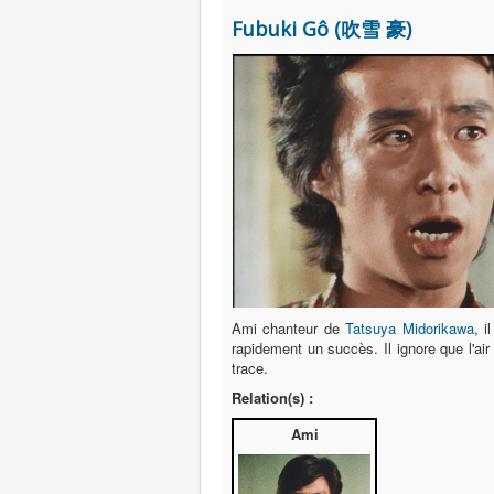
Fubuki Gô (吹雪 豪)
Ami chanteur de
Tatsuya Midorikawa
, i
rapidement un succès. Il ignore que l'a
trace.
Relation(s) :
Ami