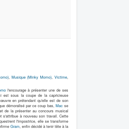
Momo)
,
Musique (Minky Momo)
,
Victime
,
omo
l'encourage à présenter une de ses
ci est sous la coupe de la capricieuse
œuvre en prétendant qu'elle est de son
en que démoralisé par ce coup bas,
Mac
se
et de la présenter au concours musical
et s'attribue à nouveau son travail. Cette
uestrent l'impostrice, elle se transforme
onfirme
Gram
, enfin décidé à tenir tête à la