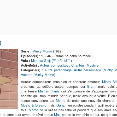
)
Série :
Minky Momo
(1982)
Épisode(s) :
9 + 46 + Yume no naka no ronde
Voix :
Mitsuya Seiji (三ツ矢 雄二)
Activité(s) :
Auteur compositeur
,
Chanteur
,
Musicien
Catégorie(s) :
Autre personnage
,
Autre personnage (Minky 
Victime (Minky Momo)
Auteur compositeur, musicien et chanteur amateur.
Minky M
créations au célèbre auteur compositeur
Gram
; mais celui-
chanteuse
Marilyn Ganar
qui s'empresse de s'approprier son 
acolyte qui, trop intimidé par elle, n'ose avouer la vérité. Bi
laisse convaincre par
Momo
de créer une nouvelle chanson 
Music & Dream
; mais
Ganar
l'enregistre pendant qu'il répète 
fois,
Momo
ne la laisse pas faire et pendant que ses amis séq
ors du concours avant de révéler que
Mac
en est le véritable auteur, ce que c