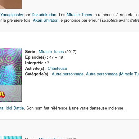
n
Yanagigoshy
par
Dokudokudan
. Les
Miracle Tunes
la ramènent à son état n
r la première fois,
Akari Shiratori
le prononce par erreur
Fukaôtera
avant d'êtr
Série :
Miracle Tunes
(2017)
Épisode(s) :
47 + 49
Interprète :
?
Activité(s) :
Chanteuse
Catégorie(s) :
Autre personnage
,
Autre personnage (Miracle Tu
ai Idol Battle
. Son nom fait référence à une vraie danseuse indienne .