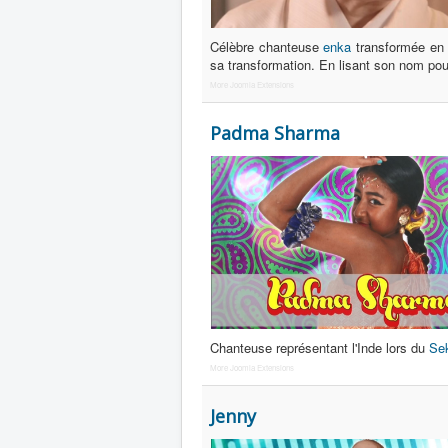
Célèbre chanteuse
enka
transformée e
sa transformation. En lisant son nom pou
More Joomla Extensions
Padma Sharma
Chanteuse représentant l'Inde lors du
Sek
More Joomla Extensions
Jenny