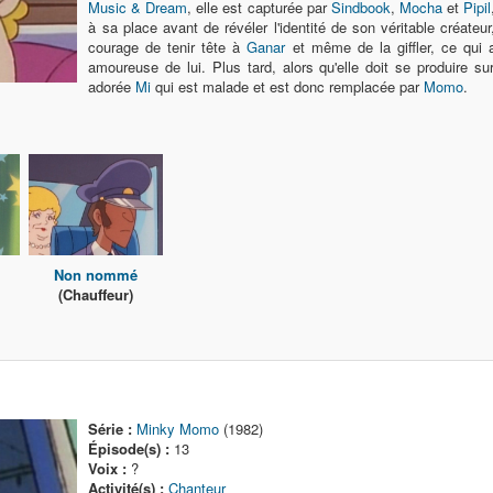
Music & Dream
, elle est capturée par
Sindbook
,
Mocha
et
Pipil
à sa place avant de révéler l'identité de son véritable créateu
courage de tenir tête à
Ganar
et même de la giffler, ce qui a
amoureuse de lui. Plus tard, alors qu'elle doit se produire su
adorée
Mi
qui est malade et est donc remplacée par
Momo
.
Non nommé
(Chauffeur)
Série :
Minky Momo
(1982)
Épisode(s) :
13
Voix :
?
Activité(s) :
Chanteur