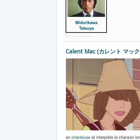
Midorikawa
Tatsuya
More Joomla Extensions
Calent Mac (カレント マック
en
chanteuse
et interprète la chanson l