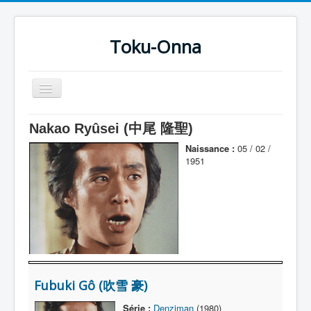
Toku-Onna
Basculer
la
navigation
Accueil
Nakao Ryûsei (中尾 隆聖)
Toku-Actrices
Naissance :
05 / 02 /
1951
Toku-Critiques
Séries
Films
COSAA
Dessins
Fubuki Gô (吹雪 豪)
Artiste Asperger
Série :
Denziman
(1980)