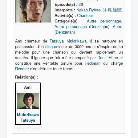
Lexique
Épisode(s) :
26
Interprète :
Nakao Ryûsei (中尾 隆聖)
Série
Activité(s) :
Chanteur
Catégorie(s) :
Autre personnage
,
Acteur
Autre personnage (Denziman)
,
Autre
(Denziman)
Équipe
Ami chanteur de
Tatsuya Midorikawa
, il se retrouve en
Personnage
possession d'un
disque
vieux de 3000 ans et s'inspire de sa
mélodie pour une chanson qui devient rapidement un
Transformation
succès. Il ignore que l'air a été composé par
Denzi Hime
et
constitue une véritable torture pour
Hedorian
qui charge
Équipement
Recorer
d'en détruire toute trace.
Mecha
Relation(s) :
Objet
Ami
Lieu
Épisode
Midorikawa
Référence
Tatsuya
Fanservice
More Joomla Extensions
Générique